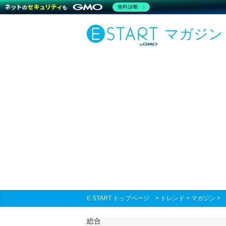
無料診断
マガジン
E START トップページ
>
トレンド
>
マガジン
総合