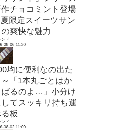
新作チョコミント登場
｜夏限定スイーツサン
ドの爽快な魅力
レンド
6-08-06 11:30
100均に便利なの出た
よ～「1本丸ごとはか
さばるのよ…」小分け
にしてスッキリ持ち運
べる板
レンド
6-08-02 11:00