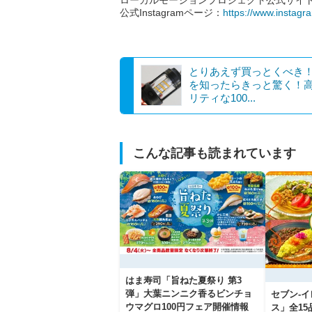
公式Instagramページ：
https://www.instagr
とりあえず買っとくべき
を知ったらきっと驚く！
リティな100...
こんな記事も読まれています
はま寿司「旨ねた夏祭り 第3
弾」大葉ニンニク香るビンチョ
セブン‐
ウマグロ100円フェア開催情報
ス」全1