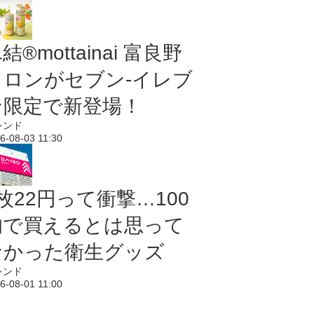
結®mottainai 富良野
メロンがセブン‐イレブ
ン限定で新登場！
レンド
6-08-03 11:30
枚22円って衝撃…100
均で買えるとは思って
なかった衛生グッズ
レンド
6-08-01 11:00