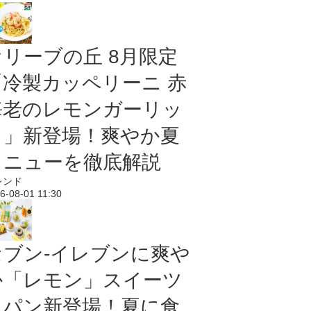
オリーブの丘 8月限定
「冷製カッペリーニ 赤
海老のレモンガーリッ
ク」新登場！爽やか夏
メニューを徹底解説
レンド
6-08-01 11:30
セブン‐イレブンに爽や
か「レモン」スイーツ
＆パン新登場！夏に食