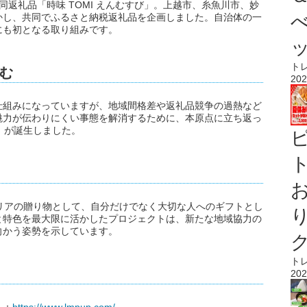
返礼品「時味 TOMI えんむすび」。上越市、糸魚川市、妙
かし、共同でふるさと納税返礼品を企画しました。自治体の一
にも初となる取り組みです。
ト
む
202
仕組みになっていますが、地域間格差や返礼品競争の過熱など
魅力が伝わりにくい事態を解消するために、本原点に立ち返っ
び」が誕生しました。
ト
ルエリアの贈り物として、自分だけでなく大切な人へのギフトとし
と特色を最大限に活かしたプロジェクトは、新たな地域協力の
向かう姿勢を示しています。
ト
202
ト：
https://www.lmpup.com/