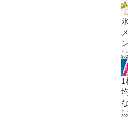
氷
ト
202
1
ト
202