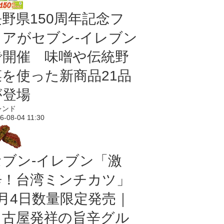
長野県150周年記念フ
ェアがセブン-イレブン
で開催 味噌や伝統野
菜を使った新商品21品
が登場
レンド
6-08-04 11:30
セブン-イレブン「激
辛！台湾ミンチカツ」
8月4日数量限定発売｜
名古屋発祥の旨辛グル