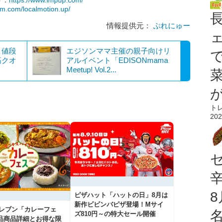
am.com/localmotion.up/
情報提供元：
ぷれにゅー
！値段
エジソンママ主催の親子向けリ
高クオ
アルイベント「EDISONmama
Meetup! Vol.2...
ト
202
ピザハット「ハットの日」8月は
新作ビビンバピザ登場！Mサイ
イレブン「カレーフェ
ズ810円～の特大セール開催
5品商品詳細とお得な限