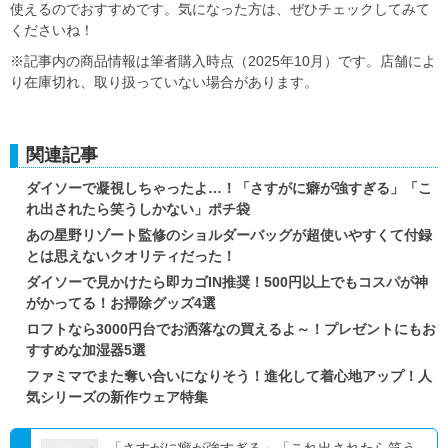
使えるのでおすすめです。気になった方は、ぜひチェックしてみて
くださいね！
※記事内の商品情報は筆者購入時点（2025年10月）です。店舗によ
り在庫切れ、取り扱っていない場合があります。
関連記事
ダイソーで凝視しちゃったよ…！「さすがに癖が強すぎる」「こ
れ出されたら笑うしかない」ポチ袋
あの星野リゾート監修のショルダーバッグが超使いやすくて付録
とは思えないクオリティだった！
ダイソーで見かけたら即カゴIN推奨！500円以上でもコスパが神
がかってる！お掃除グッズ4選
ロフトなら3000円台でお洒落なの買えるよ～！プレゼントにもお
すすめな加湿器5選
ファミマでまた奪い合いになりそう！進化して着心地アップ！人
気シリーズの新作ウェア特集
「さすがに癖が強すぎる」「これ出されたら笑う