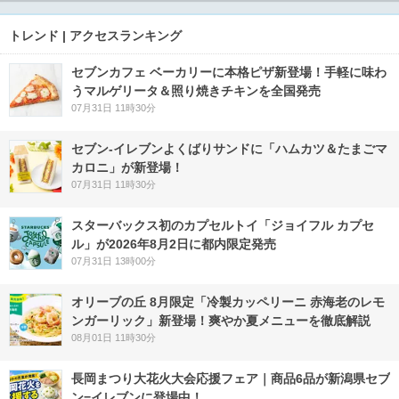
トレンド | アクセスランキング
セブンカフェ ベーカリーに本格ピザ新登場！手軽に味わ
うマルゲリータ＆照り焼きチキンを全国発売
07月31日 11時30分
セブン‐イレブンよくばりサンドに「ハムカツ＆たまごマ
カロニ」が新登場！
07月31日 11時30分
スターバックス初のカプセルトイ「ジョイフル カプセ
ル」が2026年8月2日に都内限定発売
07月31日 13時00分
オリーブの丘 8月限定「冷製カッペリーニ 赤海老のレモ
ンガーリック」新登場！爽やか夏メニューを徹底解説
08月01日 11時30分
長岡まつり大花火大会応援フェア｜商品6品が新潟県セブ
ン−イレブンに登場中！