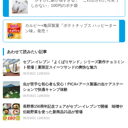
しかない」100均のポチ袋
カルビー×亀田製菓『ポテトチップス ハッピーター
ン味』発売！
あわせて読みたい記事
セブン‐イレブン「よくばりサンド」シリーズ新作チョコミン
ト登場｜夏限定スイーツサンドの爽快な魅力
08月06日 11時30分
虫が苦手な初心者も安心！PICA×アース製薬の虫ケアステー
ションで快適キャンプ体験
08月05日 11時30分
長野県150周年記念フェアがセブン-イレブンで開催 味噌や
伝統野菜を使った新商品21品が登場
08月04日 11時30分