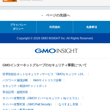
ページの先頭へ
プライバシー
利用規約
免責事項
ポリシー
Copyright © 2026 GMO INSIGHT Inc. All Rights Reserved.
GMOインターネットグループのセキュリティ事業について
世界初総合ネットセキュリティサービス「GMOセキュリティ24」
パスワード漏洩診断
Webサイトリスク診断
セキュリティ相談AIチャットボット
実在証明・盗聴対策
サイバー攻撃対策（GMOサイバーセキュリティ byイエラエ）
サイバー攻撃対策（GMO Flatt Security）
なりすまし対策
セキュリティ事業の軌跡