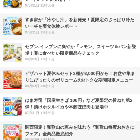
07月31日 11時30分
すき家が「冷やし汁」を新発売！夏限定のさっぱり冷た
い一杯を実食体験レポート
07月31日 11時30分
セブン‐イレブンに爽やか「レモン」スイーツ＆パン新登
場！夏に食べたい限定商品をチェック
08月03日 11時30分
ピザハット夏休みセット3種が3,000円から！お盆や集ま
りにぴったりのボリューム&おトクな期間限定メニュー
08月03日 13時00分
はま寿司「国産生さば 100円」など夏限定の旨ねた第2
弾！漬けホタルイカや本鮪ほほ肉も登場中
07月31日 11時30分
関西限定！和歌山の恵みを味わう『和歌山毎度おおきに
フェア』全商品徹底紹介
08月03日 11時30分