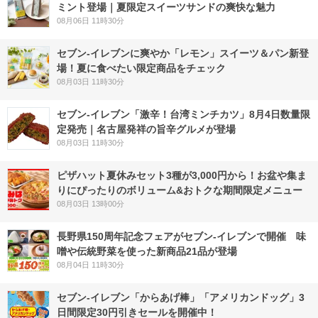
ミント登場｜夏限定スイーツサンドの爽快な魅力
08月06日 11時30分
セブン‐イレブンに爽やか「レモン」スイーツ＆パン新登
場！夏に食べたい限定商品をチェック
08月03日 11時30分
セブン-イレブン「激辛！台湾ミンチカツ」8月4日数量限
定発売｜名古屋発祥の旨辛グルメが登場
08月03日 11時30分
ピザハット夏休みセット3種が3,000円から！お盆や集ま
りにぴったりのボリューム&おトクな期間限定メニュー
08月03日 13時00分
長野県150周年記念フェアがセブン-イレブンで開催 味
噌や伝統野菜を使った新商品21品が登場
08月04日 11時30分
セブン‐イレブン「からあげ棒」「アメリカンドッグ」3
日間限定30円引きセールを開催中！