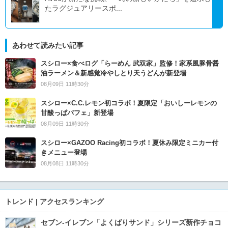
たラグジュアリースポ...
あわせて読みたい記事
スシロー×食べログ「らーめん 武双家」監修！家系風豚骨醤
油ラーメン＆新感覚冷やしとり天うどんが新登場
08月09日 11時30分
スシロー×C.C.レモン初コラボ！夏限定「おいしーレモンの
甘酸っぱパフェ」新登場
08月09日 11時30分
スシロー×GAZOO Racing初コラボ！夏休み限定ミニカー付
きメニュー登場
08月08日 11時30分
トレンド | アクセスランキング
セブン‐イレブン「よくばりサンド」シリーズ新作チョコ