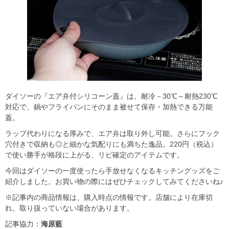
ダイソーの『エア弁付シリコーン蓋』は、耐冷－30℃～耐熱230℃
対応で、鍋やフライパンにそのまま被せて保存・加熱できる万能
蓋。
ラップ代わりになる厚みで、エア弁は取り外し可能。さらにフック
穴付きで収納も◎と細かな気配りにも満ちた逸品。220円（税込）
で使い勝手が格段に上がる、リピ確定のアイテムです。
今回はダイソーの一度使ったら手放せなくなるキッチングッズをご
紹介しました。お買い物の際にはぜひチェックしてみてくださいね♪
※記事内の商品情報は、購入時点の情報です。店舗により在庫切
れ、取り扱っていない場合があります。
記事協力：
海原藍