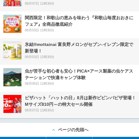
08月07日 11時30分
関西限定！和歌山の恵みを味わう『和歌山毎度おおきに
フェア』全商品徹底紹介
08月03日 11時30分
氷結®mottainai 富良野メロンがセブン‐イレブン限定で
新登場！
08月03日 11時30分
虫が苦手な初心者も安心！PICA×アース製薬の虫ケアス
テーションで快適キャンプ体験
08月05日 11時30分
ピザハット「ハットの日」8月は新作ビビンバピザ登場！
Mサイズ810円～の特大セール開催
08月07日 11時30分
ページの先頭へ