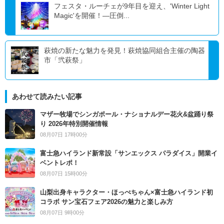
フェスタ・ルーチェが9年目を迎え、'Winter Light
Magic'を開催！―圧倒...
萩焼の新たな魅力を発見！萩焼協同組合主催の陶器
市「弐萩祭」
あわせて読みたい記事
マザー牧場でシンガポール・ナショナルデー花火&盆踊り祭
り 2026年特別開催情報
08月07日 17時00分
富士急ハイランド新常設「サンエックス パラダイス」開業イ
ベントレポ！
08月07日 15時00分
山梨出身キャラクター・ほっぺちゃん×富士急ハイランド初
コラボ サン宝石フェア2026の魅力と楽しみ方
08月07日 9時00分