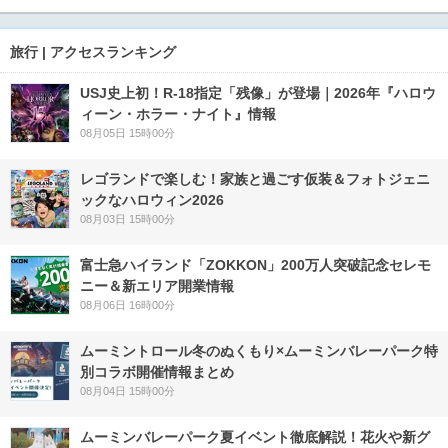
旅行 | アクセスランキング
USJ史上初！R-18指定「残像」が登場｜2026年『ハロウ
ィーン・ホラー・ナイト』情報
08月05日 15時00分
レゴランドで楽しむ！家族と過ごす仮装＆フォトジェニ
ックなハロウィン2026
08月03日 15時00分
富士急ハイランド「ZOKKON」200万人突破記念セレモ
ニー＆新エリア開業情報
08月06日 16時00分
ムーミントロール冬のぬくもり×ムーミンバレーパーク特
別コラボ開催情報まとめ
08月04日 15時00分
ムーミンバレーパーク夏イベント徹底解説！花火や新グ