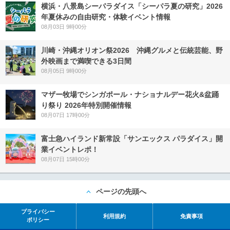
横浜・八景島シーパラダイス「シーパラ夏の研究」2026
年夏休みの自由研究・体験イベント情報
08月03日 9時00分
川崎・沖縄オリオン祭2026 沖縄グルメと伝統芸能、野
外映画まで満喫できる3日間
08月05日 9時00分
マザー牧場でシンガポール・ナショナルデー花火&盆踊
り祭り 2026年特別開催情報
08月07日 17時00分
富士急ハイランド新常設「サンエックス パラダイス」開
業イベントレポ！
08月07日 15時00分
ページの先頭へ
プライバシー
利用規約
免責事項
ポリシー