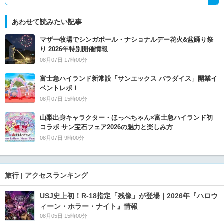
あわせて読みたい記事
マザー牧場でシンガポール・ナショナルデー花火&盆踊り祭
り 2026年特別開催情報
08月07日 17時00分
富士急ハイランド新常設「サンエックス パラダイス」開業イ
ベントレポ！
08月07日 15時00分
山梨出身キャラクター・ほっぺちゃん×富士急ハイランド初
コラボ サン宝石フェア2026の魅力と楽しみ方
08月07日 9時00分
旅行 | アクセスランキング
USJ史上初！R-18指定「残像」が登場｜2026年『ハロウ
ィーン・ホラー・ナイト』情報
08月05日 15時00分