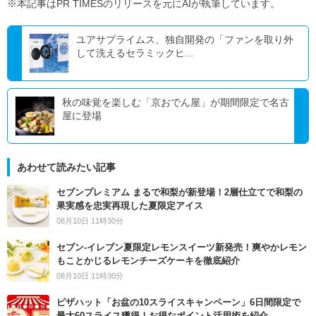
※本記事はPR TIMESのリリースを元にAIが執筆しています。
ユアサプライムス、独自開発の「ファンを取り外
して洗えるセラミックヒ...
秋の味覚を楽しむ「京おでん屋」が期間限定で名古
屋に登場
あわせて読みたい記事
セブンプレミアム まるで和梨が新登場！2層仕立てで和梨の
果実感を忠実再現した夏限定アイス
08月10日 11時30分
セブン‐イレブン夏限定レモンスイーツ新発売！爽やかレモン
もことかじるレモンチーズケーキを徹底紹介
08月10日 11時30分
ピザハット「お盆の10スライスキャンペーン」6日間限定で
最大60スライス獲得！お得なポイント活用術を紹介