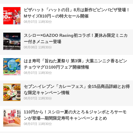
ピザハット「ハットの日」8月は新作ビビンバピザ登場！
Mサイズ810円～の特大セール開催
08月07日 11時30分
スシロー×GAZOO Racing初コラボ！夏休み限定ミニカ
ー付きメニュー登場
08月08日 11時30分
はま寿司「旨ねた夏祭り 第3弾」大葉ニンニク香るビン
チョウマグロ100円フェア開催情報
08月07日 11時30分
セブン‐イレブン「カレーフェス」全15品商品詳細とお得
な限定キャンペーン情報
08月07日 11時30分
110円から！スシロー夏の大とろ＆ジャンボとろサーモ
ンが登場―期間限定寿司キャンペーンまとめ
08月07日 11時30分