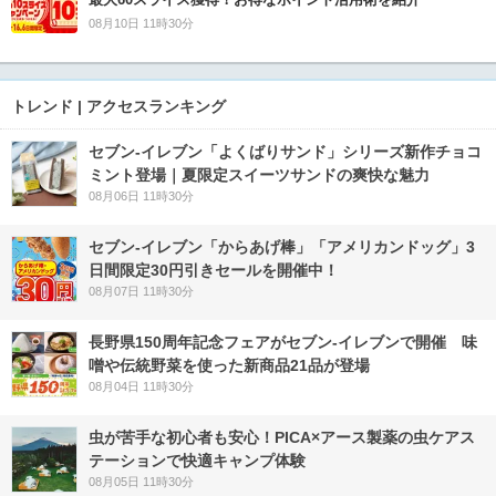
08月10日 11時30分
トレンド | アクセスランキング
セブン‐イレブン「よくばりサンド」シリーズ新作チョコ
ミント登場｜夏限定スイーツサンドの爽快な魅力
08月06日 11時30分
セブン‐イレブン「からあげ棒」「アメリカンドッグ」3
日間限定30円引きセールを開催中！
08月07日 11時30分
長野県150周年記念フェアがセブン-イレブンで開催 味
噌や伝統野菜を使った新商品21品が登場
08月04日 11時30分
虫が苦手な初心者も安心！PICA×アース製薬の虫ケアス
テーションで快適キャンプ体験
08月05日 11時30分