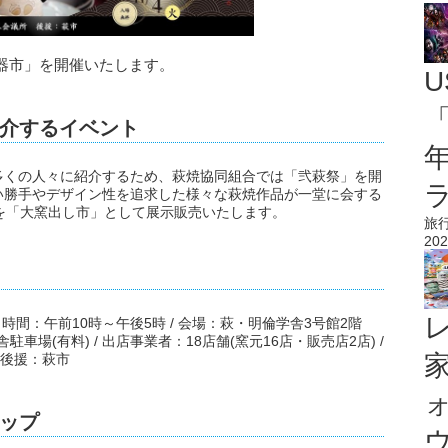
器市」を開催いたします。
U
「
介するイベント
多くの人々に紹介するため、萩焼協同組合では「弐萩祭」を開
い勝手やデザイン性を追求した様々な萩焼作品が一堂に会する
を「大窯出し市」として展示販売いたします。
旅
202
) / 時間：午前10時～午後5時 / 会場：萩・明倫学舎3号館2階
舎駐車場(有料) / 出店事業者：18店舗(窯元16店・販売店2店) /
 後援：萩市
ップ
ウ