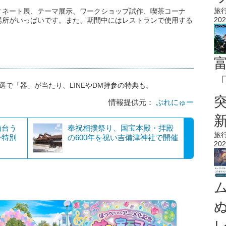
旅
ィネート展、テーマ展示、ワークショップ試作、喫茶コーナ
202
場所がいっぱいです。また、期間中にはレストランで使用する
「
抽選で「器」が当たり、LINEやDM持参の特典も。
情報提供元：
ぷれにゅー
仙台う
奉祝相撲祭り、国宝本殿・拝殿
旅
ン特別
の600年を祝い吉備津神社で開催
202