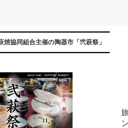
萩焼協同組合主催の陶器市「弐萩祭」
旅