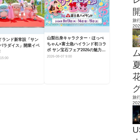
旅
202
山梨出身キャラクター・ほっぺ
イランド新常設「サン
ちゃん×富士急ハイランド初コラ
 パラダイス」開業イベ
ボ サン宝石フェア2026の魅力と
！
楽しみ方
2026-08-07 9:00
15:00
旅
202