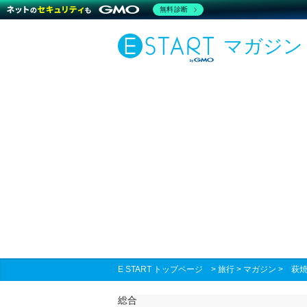
無料診断
マガジン
E START トップページ
>
旅行
>
マガジン
>
萩
総合