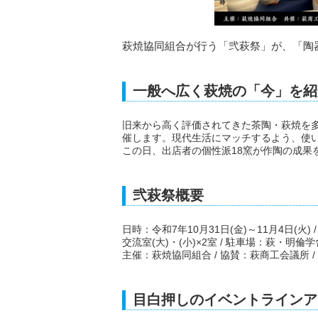
萩焼協同組合が行う「弐萩祭」が、「陶
一般へ広く萩焼の「今」を紹
旧来から高く評価されてきた茶陶・萩焼を
催します。現代生活にマッチするよう、使
この日、出店者の個性派18窯が作陶の成果
弐萩祭概要
日時：令和7年10月31日(金)～11月4日(火
交流室(大)・(小)×2室 / 駐車場：萩・明倫学
主催：萩焼協同組合 / 協賛：萩商工会議所 /
目白押しのイベントラインア