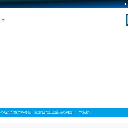
焼の新たな魅力を発見！萩焼協同組合主催の陶器市「弐萩祭」