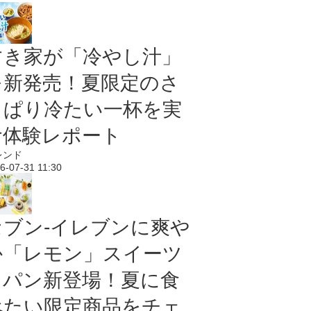
すき家が「冷やし汁」
を新発売！夏限定のさ
っぱり冷たい一杯を実
食体験レポート
レンド
6-07-31 11:30
セブン‐イレブンに爽や
か「レモン」スイーツ
＆パン新登場！夏に食
べたい限定商品をチェ