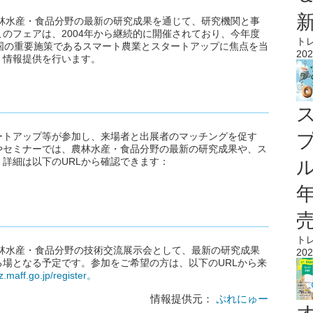
農林水産・食品分野の最新の研究成果を通じて、研究機関と事
のフェアは、2004年から継続的に開催されており、今年度
ト
国の重要施策であるスマート農業とスタートアップに焦点を当
202
く情報提供を行います。
ートアップ等が参加し、来場者と出展者のマッチングを促す
やセミナーでは、農林水産・食品分野の最新の研究成果や、ス
詳細は以下のURLから確認できます：
ル
ト
農林水産・食品分野の技術交流展示会として、最新の研究成果
202
場となる予定です。参加をご希望の方は、以下のURLから来
iz.maff.go.jp/register。
情報提供元：
ぷれにゅー