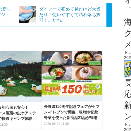
の新し
ダイソーで初めて見たけど大当
グジュ
たり！使いやすくて汚れ落ち抜
群！こだわ...
ト
202
長野県150周年記念フェアがセブ
な初心者も安心！
ン-イレブンで開催 味噌や伝統
アース製薬の虫ケアステ
野菜を使った新商品21品が登場
で快適キャンプ体験
ト
2026-08-04 11:30
11:30
202