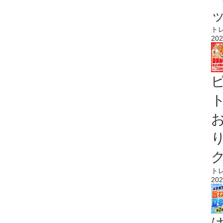
ト
202
ト
ト
202