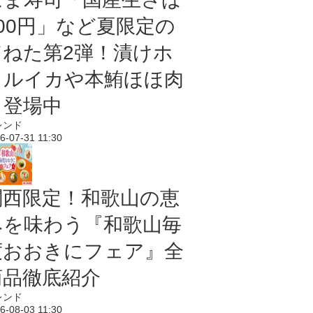
100円」など夏限定の
旨ねた第2弾！漬けホ
タルイカや本鮪ほほ肉
も登場中
レンド
6-07-31 11:30
関西限定！和歌山の恵
みを味わう『和歌山毎
度おおきにフェア』全
商品徹底紹介
レンド
6-08-03 11:30