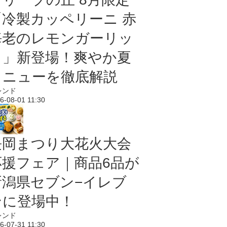
「冷製カッペリーニ 赤
海老のレモンガーリッ
ク」新登場！爽やか夏
メニューを徹底解説
レンド
6-08-01 11:30
長岡まつり大花火大会
応援フェア｜商品6品が
新潟県セブン−イレブ
ンに登場中！
レンド
6-07-31 11:30