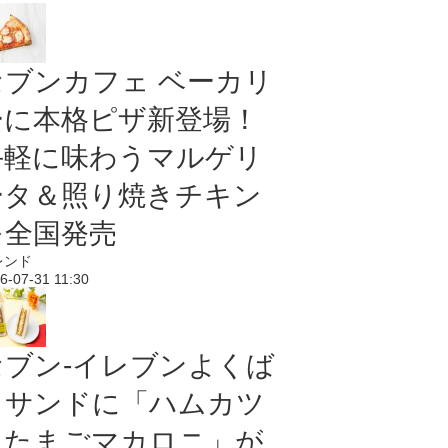
セブンカフェ ベーカリ
ーに本格ピザ新登場！
手軽に味わうマルゲリ
ータ＆照り焼きチキン
を全国発売
レンド
6-07-31 11:30
セブン‐イレブンよくば
りサンドに「ハムカツ
＆たまごマカロニ」が