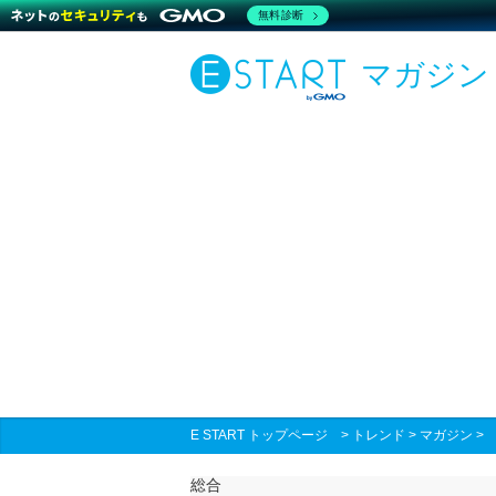
無料診断
マガジン
E START トップページ
>
トレンド
>
マガジン
総合