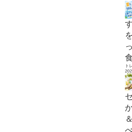
ト
202