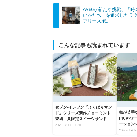
AV86が新たな挑戦、「時
いかたち」を追求したラ
アリースポ...
こんな記事も読まれています
セブン‐イレブン「よくばりサン
虫が苦手
ド」シリーズ新作チョコミント
PICA×
登場｜夏限定スイーツサンドの
ーション
爽快な魅力
2026-08-06 11:30
2026-08-05 