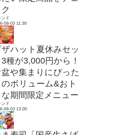
ック
レンド
6-08-03 11:30
ピザハット夏休みセッ
3種が3,000円から！
お盆や集まりにぴった
りのボリューム&おト
クな期間限定メニュー
レンド
6-08-03 13:00
はま寿司「国産生さば