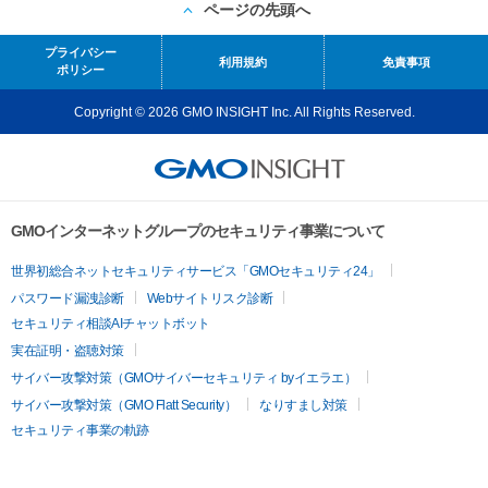
ページの先頭へ
プライバシー
利用規約
免責事項
ポリシー
Copyright © 2026 GMO INSIGHT Inc. All Rights Reserved.
GMOインターネットグループのセキュリティ事業について
世界初総合ネットセキュリティサービス「GMOセキュリティ24」
パスワード漏洩診断
Webサイトリスク診断
セキュリティ相談AIチャットボット
実在証明・盗聴対策
サイバー攻撃対策（GMOサイバーセキュリティ byイエラエ）
サイバー攻撃対策（GMO Flatt Security）
なりすまし対策
セキュリティ事業の軌跡