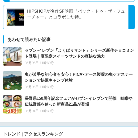
HIPSHOPが名作SF映画『バック・トゥ・ザ・フュ
ーチャー』とコラボした特...
あわせて読みたい記事
セブン‐イレブン「よくばりサンド」シリーズ新作チョコミン
ト登場｜夏限定スイーツサンドの爽快な魅力
08月06日 11時30分
虫が苦手な初心者も安心！PICA×アース製薬の虫ケアステー
ションで快適キャンプ体験
08月05日 11時30分
長野県150周年記念フェアがセブン-イレブンで開催 味噌や
伝統野菜を使った新商品21品が登場
08月04日 11時30分
トレンド | アクセスランキング