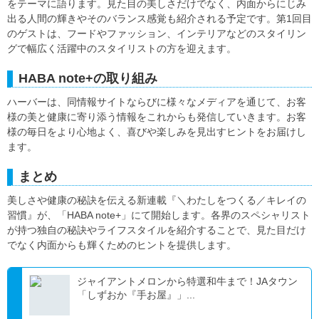
をテーマに語ります。見た目の美しさだけでなく、内面からにじみ
出る人間の輝きやそのバランス感覚も紹介される予定です。第1回目
のゲストは、フードやファッション、インテリアなどのスタイリン
グで幅広く活躍中のスタイリストの方を迎えます。
HABA note+の取り組み
ハーバーは、同情報サイトならびに様々なメディアを通じて、お客
様の美と健康に寄り添う情報をこれからも発信していきます。お客
様の毎日をより心地よく、喜びや楽しみを見出すヒントをお届けし
ます。
まとめ
美しさや健康の秘訣を伝える新連載『＼わたしをつくる／キレイの
習慣』が、「HABA note+」にて開始します。各界のスペシャリスト
が持つ独自の秘訣やライフスタイルを紹介することで、見た目だけ
でなく内面からも輝くためのヒントを提供します。
ジャイアントメロンから特選和牛まで！JAタウン
「しずおか『手お屋』」...