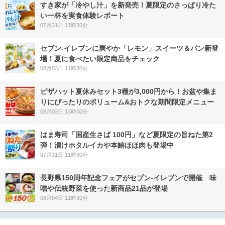
すき家が「冷やし汁」を新発売！夏限定のさっぱり冷た
い一杯を実食体験レポート
07月31日 11時30分
セブン‐イレブンに爽やか「レモン」スイーツ＆パン新登
場！夏に食べたい限定商品をチェック
08月03日 11時30分
ピザハット夏休みセット3種が3,000円から！お盆や集ま
りにぴったりのボリューム&おトクな期間限定メニュー
08月03日 13時00分
はま寿司「国産生さば 100円」など夏限定の旨ねた第2
弾！漬けホタルイカや本鮪ほほ肉も登場中
07月31日 11時30分
長野県150周年記念フェアがセブン-イレブンで開催 味
噌や伝統野菜を使った新商品21品が登場
08月04日 11時30分