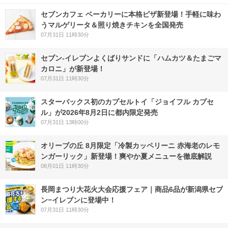
セブンカフェ ベーカリーに本格ピザ新登場！手軽に味わ
うマルゲリータ＆照り焼きチキンを全国発売
07月31日 11時30分
セブン‐イレブンよくばりサンドに「ハムカツ＆たまごマ
カロニ」が新登場！
07月31日 11時30分
スターバックス初のカプセルトイ「ジョイフル カプセ
ル」が2026年8月2日に都内限定発売
07月31日 13時00分
オリーブの丘 8月限定「冷製カッペリーニ 赤海老のレモ
ンガーリック」新登場！爽やか夏メニューを徹底解説
08月01日 11時30分
長岡まつり大花火大会応援フェア｜商品6品が新潟県セブ
ン−イレブンに登場中！
07月31日 11時30分