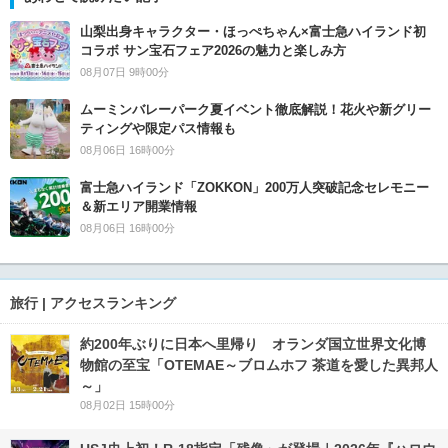
山梨出身キャラクター・ほっぺちゃん×富士急ハイランド初
コラボ サン宝石フェア2026の魅力と楽しみ方
08月07日 9時00分
ムーミンバレーパーク夏イベント徹底解説！花火や新グリー
ティングや限定パス情報も
08月06日 16時00分
富士急ハイランド「ZOKKON」200万人突破記念セレモニー
＆新エリア開業情報
08月06日 16時00分
旅行 | アクセスランキング
約200年ぶりに日本へ里帰り オランダ国立世界文化博
物館の至宝「OTEMAE～ブロムホフ 茶道を愛した異邦人
～」
08月02日 15時00分