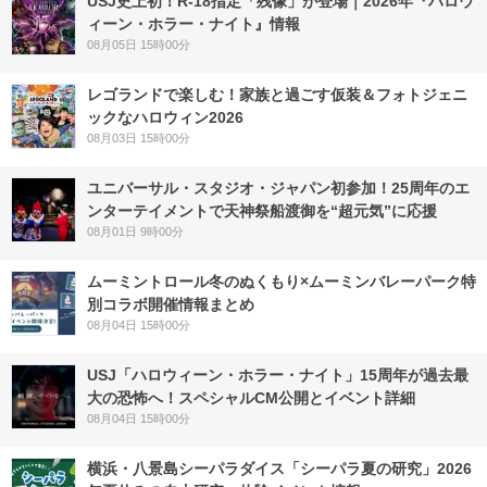
USJ史上初！R-18指定「残像」が登場｜2026年『ハロウ
ィーン・ホラー・ナイト』情報
08月05日 15時00分
レゴランドで楽しむ！家族と過ごす仮装＆フォトジェニ
ックなハロウィン2026
08月03日 15時00分
ユニバーサル・スタジオ・ジャパン初参加！25周年のエ
ンターテイメントで天神祭船渡御を“超元気”に応援
08月01日 9時00分
ムーミントロール冬のぬくもり×ムーミンバレーパーク特
別コラボ開催情報まとめ
08月04日 15時00分
USJ「ハロウィーン・ホラー・ナイト」15周年が過去最
大の恐怖へ！スペシャルCM公開とイベント詳細
08月04日 15時00分
横浜・八景島シーパラダイス「シーパラ夏の研究」2026