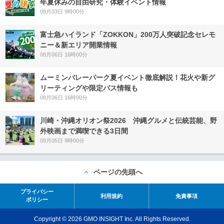
年夏休みの自由研究・体験イベント情報
08月03日 9時00分
富士急ハイランド「ZOKKON」200万人突破記念セレモ
ニー＆新エリア開業情報
08月06日 16時00分
ムーミンバレーパーク夏イベント徹底解説！花火や新グ
リーティングや限定パス情報も
08月06日 16時00分
川崎・沖縄オリオン祭2026 沖縄グルメと伝統芸能、野
外映画まで満喫できる3日間
08月05日 9時00分
ページの先頭へ
プライバシー
利用規約
免責事項
ポリシー
Copyright © 2026 GMO INSIGHT Inc. All Rights Reserved.