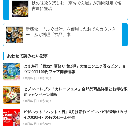
秋の味覚を楽しむ「京おでん屋」が期間限定で名
古屋に登場
新感覚！「ふぐ出汁」を使用したおでんカウンタ
ー、ふぐ料理「玄品」本...
あわせて読みたい記事
はま寿司「旨ねた夏祭り 第3弾」大葉ニンニク香るビンチョ
ウマグロ100円フェア開催情報
08月07日 11時30分
セブン‐イレブン「カレーフェス」全15品商品詳細とお得な限
定キャンペーン情報
08月07日 11時30分
ピザハット「ハットの日」8月は新作ビビンバピザ登場！Mサ
イズ810円～の特大セール開催
08月07日 11時30分