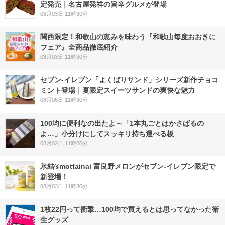
定発売｜名古屋発祥の旨辛グルメが登場
08月03日 11時30分
関西限定！和歌山の恵みを味わう『和歌山毎度おおきに
フェア』全商品徹底紹介
08月03日 11時30分
セブン‐イレブン「よくばりサンド」シリーズ新作チョコ
ミント登場｜夏限定スイーツサンドの爽快な魅力
08月06日 11時30分
100均に便利なの出たよ～「1本丸ごとはかさばるの
よ…」小分けにしてスッキリ持ち運べる板
08月02日 11時00分
氷結®mottainai 富良野メロンがセブン‐イレブン限定で
新登場！
08月03日 11時30分
1枚22円って衝撃…100均で買えるとは思ってなかった衛
生グッズ