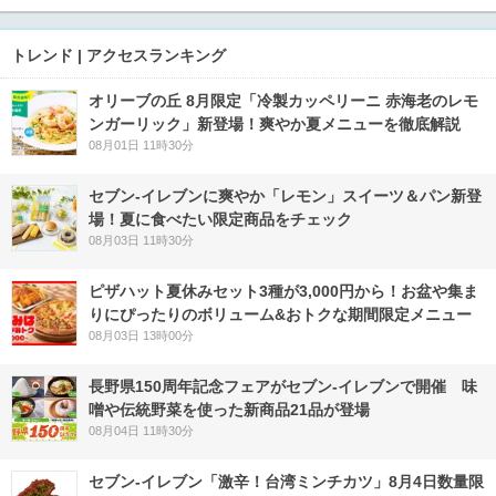
トレンド | アクセスランキング
オリーブの丘 8月限定「冷製カッペリーニ 赤海老のレモ
ンガーリック」新登場！爽やか夏メニューを徹底解説
08月01日 11時30分
セブン‐イレブンに爽やか「レモン」スイーツ＆パン新登
場！夏に食べたい限定商品をチェック
08月03日 11時30分
ピザハット夏休みセット3種が3,000円から！お盆や集ま
りにぴったりのボリューム&おトクな期間限定メニュー
08月03日 13時00分
長野県150周年記念フェアがセブン-イレブンで開催 味
噌や伝統野菜を使った新商品21品が登場
08月04日 11時30分
セブン-イレブン「激辛！台湾ミンチカツ」8月4日数量限