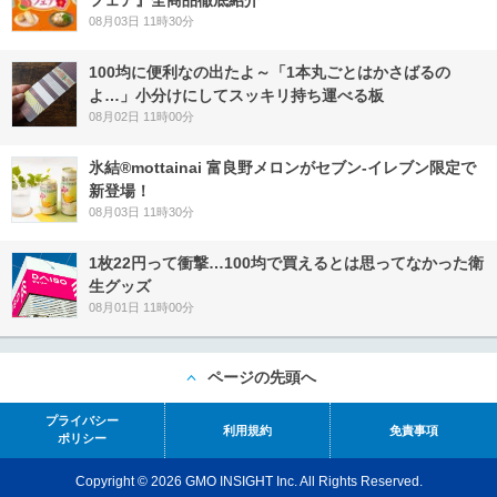
08月03日 11時30分
100均に便利なの出たよ～「1本丸ごとはかさばるの
よ…」小分けにしてスッキリ持ち運べる板
08月02日 11時00分
氷結®mottainai 富良野メロンがセブン‐イレブン限定で
新登場！
08月03日 11時30分
1枚22円って衝撃…100均で買えるとは思ってなかった衛
生グッズ
08月01日 11時00分
ページの先頭へ
プライバシー
利用規約
免責事項
ポリシー
Copyright © 2026 GMO INSIGHT Inc. All Rights Reserved.