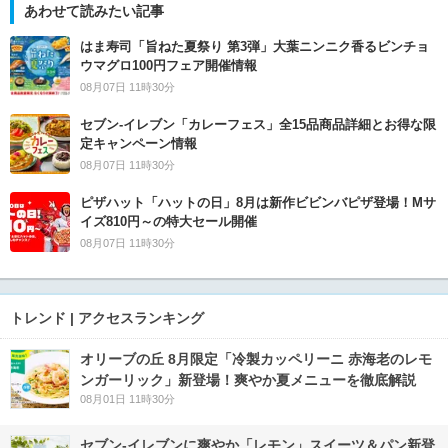
あわせて読みたい記事
はま寿司「旨ねた夏祭り 第3弾」大葉ニンニク香るビンチョ
ウマグロ100円フェア開催情報
08月07日 11時30分
セブン‐イレブン「カレーフェス」全15品商品詳細とお得な限
定キャンペーン情報
08月07日 11時30分
ピザハット「ハットの日」8月は新作ビビンバピザ登場！Mサ
イズ810円～の特大セール開催
08月07日 11時30分
トレンド | アクセスランキング
オリーブの丘 8月限定「冷製カッペリーニ 赤海老のレモ
ンガーリック」新登場！爽やか夏メニューを徹底解説
08月01日 11時30分
セブン‐イレブンに爽やか「レモン」スイーツ＆パン新登