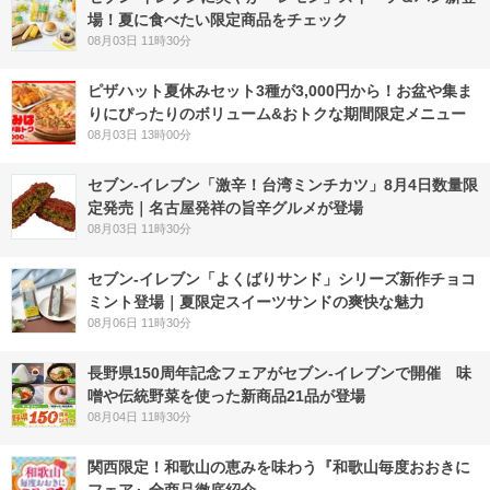
場！夏に食べたい限定商品をチェック
08月03日 11時30分
ピザハット夏休みセット3種が3,000円から！お盆や集ま
りにぴったりのボリューム&おトクな期間限定メニュー
08月03日 13時00分
セブン-イレブン「激辛！台湾ミンチカツ」8月4日数量限
定発売｜名古屋発祥の旨辛グルメが登場
08月03日 11時30分
セブン‐イレブン「よくばりサンド」シリーズ新作チョコ
ミント登場｜夏限定スイーツサンドの爽快な魅力
08月06日 11時30分
長野県150周年記念フェアがセブン-イレブンで開催 味
噌や伝統野菜を使った新商品21品が登場
08月04日 11時30分
関西限定！和歌山の恵みを味わう『和歌山毎度おおきに
フェア』全商品徹底紹介