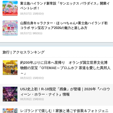
富士急ハイランド新常設「サンエックス パラダイス」開業イ
ベントレポ！
08月07日 15時00分
山梨出身キャラクター・ほっぺちゃん×富士急ハイランド初
コラボ サン宝石フェア2026の魅力と楽しみ方
08月07日 9時00分
旅行 | アクセスランキング
約200年ぶりに日本へ里帰り オランダ国立世界文化博
物館の至宝「OTEMAE～ブロムホフ 茶道を愛した異邦人
～」
08月02日 15時00分
USJ史上初！R-18指定「残像」が登場｜2026年『ハロウ
ィーン・ホラー・ナイト』情報
08月05日 15時00分
レゴランドで楽しむ！家族と過ごす仮装＆フォトジェニ