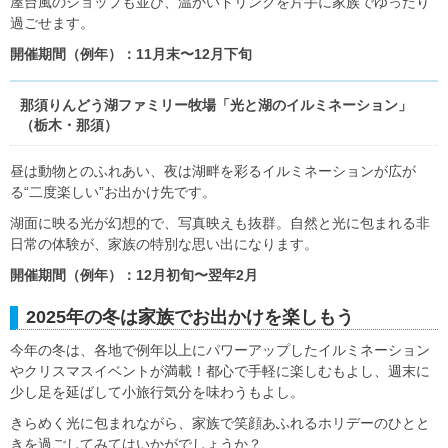
屋台風のショップも並び、温かいドリンクを片手に家族でゆったり
過ごせます。
開催期間（例年）：11月末〜12月下旬
那須りんどう湖ファミリー牧場「光と湖のイルミネーション」
（栃木・那須）
昼は動物とのふれあい、夜は湖畔を彩るイルミネーションが広が
る“二度楽しい”お出かけ先です。
湖面に映る光が幻想的で、写真映えも抜群。自然と光に包まれる非
日常の体験が、家族の特別な思い出になります。
開催期間（例年）：12月初旬〜翌年2月
2025年の冬は家族でお出かけを楽しもう
今年の冬は、各地で例年以上にパワーアップしたイルミネーション
やクリスマスイベントが満載！都心で手軽に楽しむもよし、週末に
少し足を延ばして小旅行気分を味わうもよし。
きらめく光に包まれながら、家族で笑顔あふれるホリデーのひとと
きを過ごしてみてはいかがでしょうか？