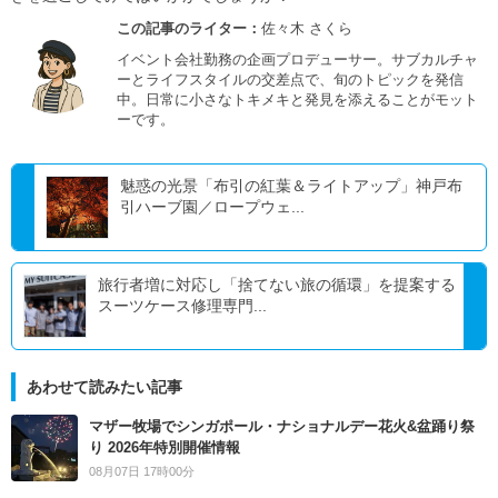
この記事のライター：
佐々木 さくら
イベント会社勤務の企画プロデューサー。サブカルチャ
ーとライフスタイルの交差点で、旬のトピックを発信
中。日常に小さなトキメキと発見を添えることがモット
ーです。
魅惑の光景「布引の紅葉＆ライトアップ」神戸布
引ハーブ園／ロープウェ...
旅行者増に対応し「捨てない旅の循環」を提案する
スーツケース修理専門...
あわせて読みたい記事
マザー牧場でシンガポール・ナショナルデー花火&盆踊り祭
り 2026年特別開催情報
08月07日 17時00分