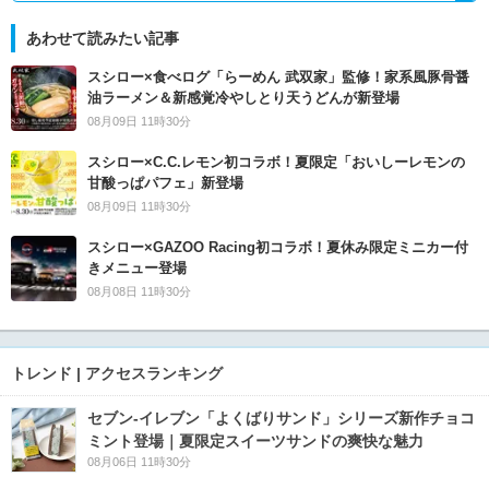
あわせて読みたい記事
スシロー×食べログ「らーめん 武双家」監修！家系風豚骨醤
油ラーメン＆新感覚冷やしとり天うどんが新登場
08月09日 11時30分
スシロー×C.C.レモン初コラボ！夏限定「おいしーレモンの
甘酸っぱパフェ」新登場
08月09日 11時30分
スシロー×GAZOO Racing初コラボ！夏休み限定ミニカー付
きメニュー登場
08月08日 11時30分
トレンド | アクセスランキング
セブン‐イレブン「よくばりサンド」シリーズ新作チョコ
ミント登場｜夏限定スイーツサンドの爽快な魅力
08月06日 11時30分