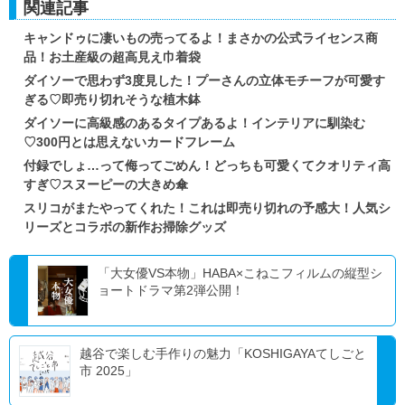
関連記事
キャンドゥに凄いもの売ってるよ！まさかの公式ライセンス商
品！お土産級の超高見え巾着袋
ダイソーで思わず3度見した！プーさんの立体モチーフが可愛す
ぎる♡即売り切れそうな植木鉢
ダイソーに高級感のあるタイプあるよ！インテリアに馴染む
♡300円とは思えないカードフレーム
付録でしょ…って侮ってごめん！どっちも可愛くてクオリティ高
すぎ♡スヌーピーの大きめ傘
スリコがまたやってくれた！これは即売り切れの予感大！人気シ
リーズとコラボの新作お掃除グッズ
「大女優VS本物」HABA×こねこフィルムの縦型シ
ョートドラマ第2弾公開！
越谷で楽しむ手作りの魅力「KOSHIGAYAてしごと
市 2025」