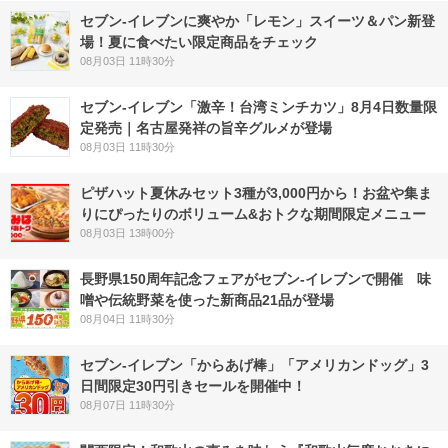
セブン‐イレブンに爽やか「レモン」スイーツ＆パン新登
場！夏に食べたい限定商品をチェック
08月03日 11時30分
セブン-イレブン「激辛！台湾ミンチカツ」8月4日数量限
定発売｜名古屋発祥の旨辛グルメが登場
08月03日 11時30分
ピザハット夏休みセット3種が3,000円から！お盆や集ま
りにぴったりのボリューム&おトクな期間限定メニュー
08月03日 13時00分
長野県150周年記念フェアがセブン-イレブンで開催 味
噌や伝統野菜を使った新商品21品が登場
08月04日 11時30分
セブン‐イレブン「からあげ棒」「アメリカンドッグ」3
日間限定30円引きセールを開催中！
08月07日 11時30分