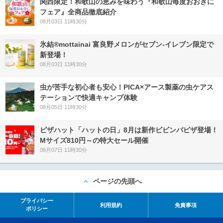
関西限定！和歌山の恵みを味わう『和歌山毎度おおきに
フェア』全商品徹底紹介
08月03日 11時30分
氷結®mottainai 富良野メロンがセブン‐イレブン限定で
新登場！
08月03日 11時30分
虫が苦手な初心者も安心！PICA×アース製薬の虫ケアス
テーションで快適キャンプ体験
08月05日 11時30分
ピザハット「ハットの日」8月は新作ビビンバピザ登場！
Mサイズ810円～の特大セール開催
08月07日 11時30分
ページの先頭へ
プライバシー
利用規約
免責事項
ポリシー