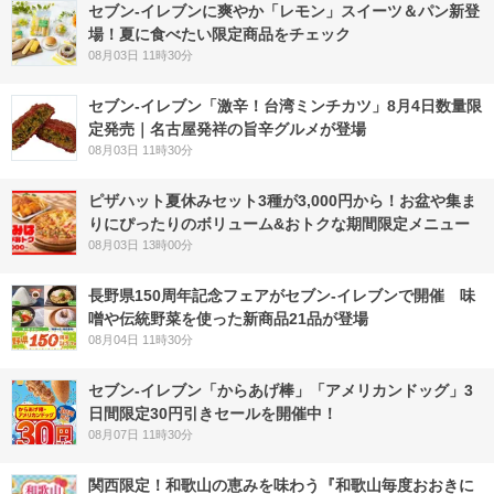
セブン‐イレブンに爽やか「レモン」スイーツ＆パン新登
場！夏に食べたい限定商品をチェック
08月03日 11時30分
セブン-イレブン「激辛！台湾ミンチカツ」8月4日数量限
定発売｜名古屋発祥の旨辛グルメが登場
08月03日 11時30分
ピザハット夏休みセット3種が3,000円から！お盆や集ま
りにぴったりのボリューム&おトクな期間限定メニュー
08月03日 13時00分
長野県150周年記念フェアがセブン-イレブンで開催 味
噌や伝統野菜を使った新商品21品が登場
08月04日 11時30分
セブン‐イレブン「からあげ棒」「アメリカンドッグ」3
日間限定30円引きセールを開催中！
08月07日 11時30分
関西限定！和歌山の恵みを味わう『和歌山毎度おおきに