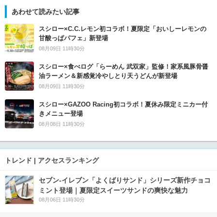
あわせて読みたい記事
スシロー×C.C.レモン初コラボ！夏限定「おいしーレモンの
甘酸っぱパフェ」新登場
08月09日 11時30分
スシロー×食べログ「らーめん 武双家」監修！家系風豚骨醤
油ラーメン＆新感覚冷やしとり天うどんが新登場
08月09日 11時30分
スシロー×GAZOO Racing初コラボ！夏休み限定ミニカー付
きメニュー登場
08月08日 11時30分
トレンド | アクセスランキング
セブン‐イレブン「よくばりサンド」シリーズ新作チョコ
ミント登場｜夏限定スイーツサンドの爽快な魅力
08月06日 11時30分