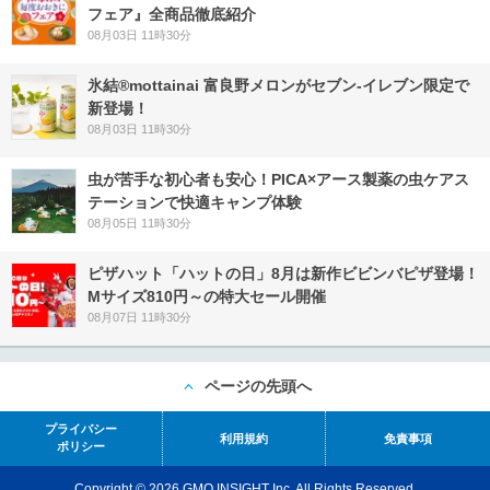
フェア』全商品徹底紹介
08月03日 11時30分
氷結®mottainai 富良野メロンがセブン‐イレブン限定で
新登場！
08月03日 11時30分
虫が苦手な初心者も安心！PICA×アース製薬の虫ケアス
テーションで快適キャンプ体験
08月05日 11時30分
ピザハット「ハットの日」8月は新作ビビンバピザ登場！
Mサイズ810円～の特大セール開催
08月07日 11時30分
ページの先頭へ
プライバシー
利用規約
免責事項
ポリシー
Copyright © 2026 GMO INSIGHT Inc. All Rights Reserved.