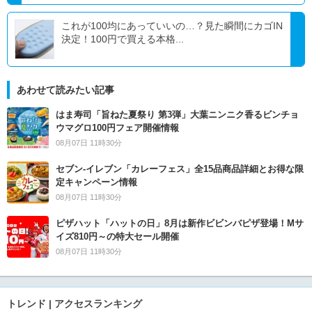
これが100均にあっていいの…？見た瞬間にカゴIN
決定！100円で買える本格...
あわせて読みたい記事
はま寿司「旨ねた夏祭り 第3弾」大葉ニンニク香るビンチョ
ウマグロ100円フェア開催情報
08月07日 11時30分
セブン‐イレブン「カレーフェス」全15品商品詳細とお得な限
定キャンペーン情報
08月07日 11時30分
ピザハット「ハットの日」8月は新作ビビンバピザ登場！Mサ
イズ810円～の特大セール開催
08月07日 11時30分
トレンド | アクセスランキング