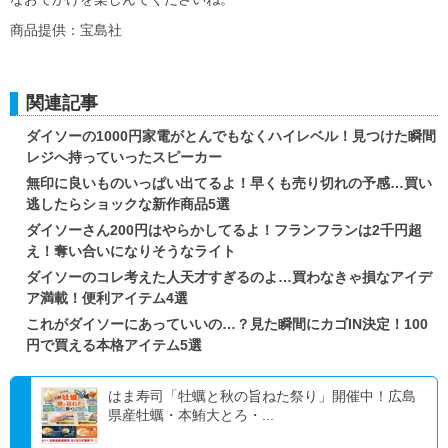
商品提供：宝島社
関連記事
ダイソーの1000円家電がとんでもなくハイレベル！見つけた瞬間
レジへ持っていったスピーカー
無印に良いものいっぱい出てるよ！早くも売り切れの予感…買い
逃したらショックな新作商品5選
ダイソーさん200円はやらかしてるよ！フランフランは2千円超
え！奪い合いになりそうなライト
ダイソーのコレ考えた人天才すぎるのよ…買わなきゃ損なアイデ
ア満載！便利アイテム4選
これがダイソーにあっていいの…？見た瞬間にカゴIN決定！100
円で買える本格アイテム5選
はま寿司「牡蠣と秋の旨ねた祭り」開催中！広島
県産牡蠣・本鮪大とろ・...