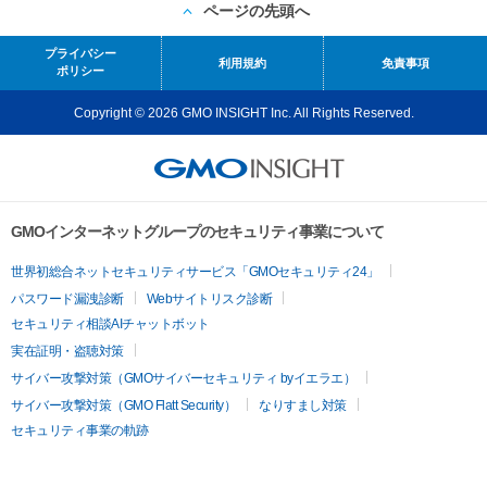
ページの先頭へ
プライバシー
利用規約
免責事項
ポリシー
Copyright © 2026 GMO INSIGHT Inc. All Rights Reserved.
GMOインターネットグループのセキュリティ事業について
世界初総合ネットセキュリティサービス「GMOセキュリティ24」
パスワード漏洩診断
Webサイトリスク診断
セキュリティ相談AIチャットボット
実在証明・盗聴対策
サイバー攻撃対策（GMOサイバーセキュリティ byイエラエ）
サイバー攻撃対策（GMO Flatt Security）
なりすまし対策
セキュリティ事業の軌跡