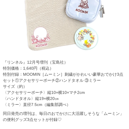
『リンネル』12月号増刊（宝島社）
特別価格：1,640円（税込）
特別付録：MOOMIN［ムーミン］刺繍がかわいい豪華おでかけ3点
セット①アクセサリーポーチ②ハンドタオル ③ミラー
サイズ（約）
〈アクセサリーポーチ〉縦10×横10×マチ2cm
〈ハンドタオル〉縦19×横20㎝
〈ミラー〉直径7.5cm（編集部調べ）
同日発売の増刊は、毎日のおでかけに大活躍しそうな「ムーミン」
の便利グッズ3点セットが付録♡