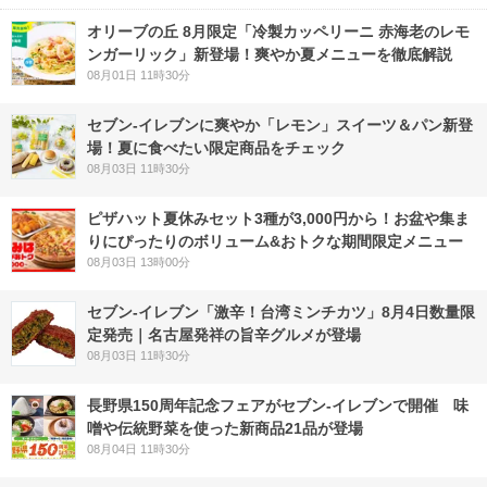
オリーブの丘 8月限定「冷製カッペリーニ 赤海老のレモ
ンガーリック」新登場！爽やか夏メニューを徹底解説
08月01日 11時30分
セブン‐イレブンに爽やか「レモン」スイーツ＆パン新登
場！夏に食べたい限定商品をチェック
08月03日 11時30分
ピザハット夏休みセット3種が3,000円から！お盆や集ま
りにぴったりのボリューム&おトクな期間限定メニュー
08月03日 13時00分
セブン-イレブン「激辛！台湾ミンチカツ」8月4日数量限
定発売｜名古屋発祥の旨辛グルメが登場
08月03日 11時30分
長野県150周年記念フェアがセブン-イレブンで開催 味
噌や伝統野菜を使った新商品21品が登場
08月04日 11時30分