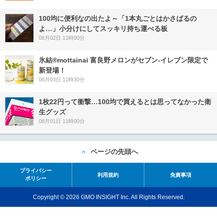
100均に便利なの出たよ～「1本丸ごとはかさばるの
よ…」小分けにしてスッキリ持ち運べる板
08月02日 11時00分
氷結®mottainai 富良野メロンがセブン‐イレブン限定で
新登場！
08月03日 11時30分
1枚22円って衝撃…100均で買えるとは思ってなかった衛
生グッズ
08月01日 11時00分
ページの先頭へ
プライバシー
利用規約
免責事項
ポリシー
Copyright © 2026 GMO INSIGHT Inc. All Rights Reserved.