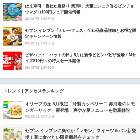
はま寿司「旨ねた夏祭り 第3弾」大葉ニンニク香るビンチョ
ウマグロ100円フェア開催情報
08月07日 11時30分
セブン‐イレブン「カレーフェス」全15品商品詳細とお得な限
定キャンペーン情報
08月07日 11時30分
ピザハット「ハットの日」8月は新作ビビンバピザ登場！Mサ
イズ810円～の特大セール開催
08月07日 11時30分
トレンド | アクセスランキング
オリーブの丘 8月限定「冷製カッペリーニ 赤海老のレモ
ンガーリック」新登場！爽やか夏メニューを徹底解説
08月01日 11時30分
セブン‐イレブンに爽やか「レモン」スイーツ＆パン新登
場！夏に食べたい限定商品をチェック