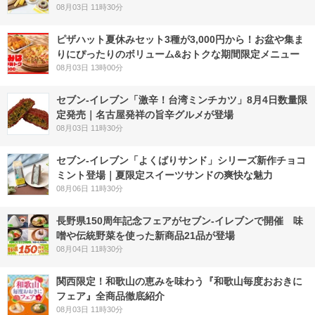
08月03日 11時30分
ピザハット夏休みセット3種が3,000円から！お盆や集ま
りにぴったりのボリューム&おトクな期間限定メニュー
08月03日 13時00分
セブン-イレブン「激辛！台湾ミンチカツ」8月4日数量限
定発売｜名古屋発祥の旨辛グルメが登場
08月03日 11時30分
セブン‐イレブン「よくばりサンド」シリーズ新作チョコ
ミント登場｜夏限定スイーツサンドの爽快な魅力
08月06日 11時30分
長野県150周年記念フェアがセブン-イレブンで開催 味
噌や伝統野菜を使った新商品21品が登場
08月04日 11時30分
関西限定！和歌山の恵みを味わう『和歌山毎度おおきに
フェア』全商品徹底紹介
08月03日 11時30分