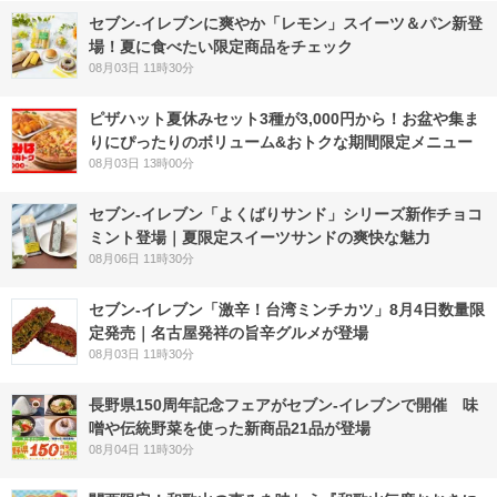
セブン‐イレブンに爽やか「レモン」スイーツ＆パン新登
場！夏に食べたい限定商品をチェック
08月03日 11時30分
ピザハット夏休みセット3種が3,000円から！お盆や集ま
りにぴったりのボリューム&おトクな期間限定メニュー
08月03日 13時00分
セブン‐イレブン「よくばりサンド」シリーズ新作チョコ
ミント登場｜夏限定スイーツサンドの爽快な魅力
08月06日 11時30分
セブン-イレブン「激辛！台湾ミンチカツ」8月4日数量限
定発売｜名古屋発祥の旨辛グルメが登場
08月03日 11時30分
長野県150周年記念フェアがセブン-イレブンで開催 味
噌や伝統野菜を使った新商品21品が登場
08月04日 11時30分