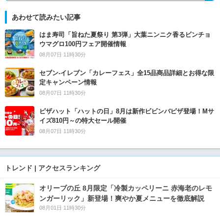
あわせて読みたい記事
はま寿司「旨ねた夏祭り 第3弾」大葉ニンニク香るビンチョ
ウマグロ100円フェア開催情報
08月07日 11時30分
セブン‐イレブン「カレーフェス」全15品商品詳細とお得な限
定キャンペーン情報
08月07日 11時30分
ピザハット「ハットの日」8月は新作ビビンバピザ登場！Mサ
イズ810円～の特大セール開催
08月07日 11時30分
トレンド | アクセスランキング
オリーブの丘 8月限定「冷製カッペリーニ 赤海老のレモ
ンガーリック」新登場！爽やか夏メニューを徹底解説
08月01日 11時30分