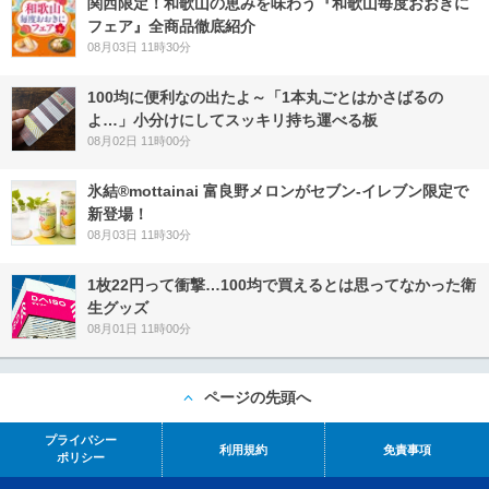
関西限定！和歌山の恵みを味わう『和歌山毎度おおきに
フェア』全商品徹底紹介
08月03日 11時30分
100均に便利なの出たよ～「1本丸ごとはかさばるの
よ…」小分けにしてスッキリ持ち運べる板
08月02日 11時00分
氷結®mottainai 富良野メロンがセブン‐イレブン限定で
新登場！
08月03日 11時30分
1枚22円って衝撃…100均で買えるとは思ってなかった衛
生グッズ
08月01日 11時00分
ページの先頭へ
プライバシー
利用規約
免責事項
ポリシー