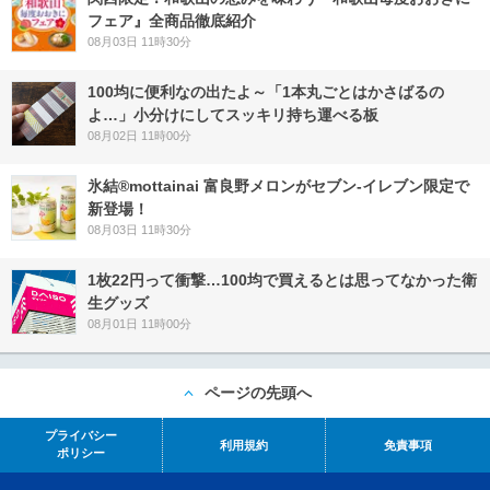
フェア』全商品徹底紹介
08月03日 11時30分
100均に便利なの出たよ～「1本丸ごとはかさばるの
よ…」小分けにしてスッキリ持ち運べる板
08月02日 11時00分
氷結®mottainai 富良野メロンがセブン‐イレブン限定で
新登場！
08月03日 11時30分
1枚22円って衝撃…100均で買えるとは思ってなかった衛
生グッズ
08月01日 11時00分
ページの先頭へ
プライバシー
利用規約
免責事項
ポリシー