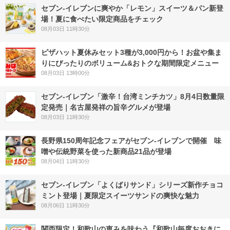
セブン‐イレブンに爽やか「レモン」スイーツ＆パン新登
場！夏に食べたい限定商品をチェック
08月03日 11時30分
ピザハット夏休みセット3種が3,000円から！お盆や集ま
りにぴったりのボリューム&おトクな期間限定メニュー
08月03日 13時00分
セブン-イレブン「激辛！台湾ミンチカツ」8月4日数量限
定発売｜名古屋発祥の旨辛グルメが登場
08月03日 11時30分
長野県150周年記念フェアがセブン-イレブンで開催 味
噌や伝統野菜を使った新商品21品が登場
08月04日 11時30分
セブン‐イレブン「よくばりサンド」シリーズ新作チョコ
ミント登場｜夏限定スイーツサンドの爽快な魅力
08月06日 11時30分
関西限定！和歌山の恵みを味わう『和歌山毎度おおきに