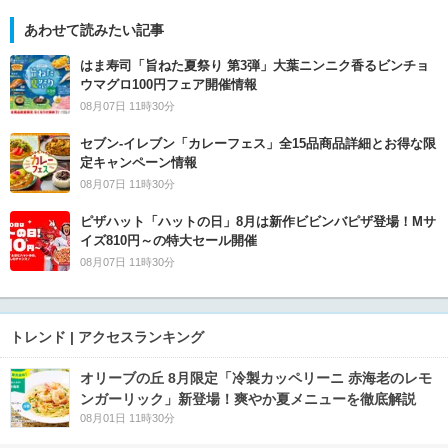
あわせて読みたい記事
はま寿司「旨ねた夏祭り 第3弾」大葉ニンニク香るビンチョ
ウマグロ100円フェア開催情報
08月07日 11時30分
セブン‐イレブン「カレーフェス」全15品商品詳細とお得な限
定キャンペーン情報
08月07日 11時30分
ピザハット「ハットの日」8月は新作ビビンバピザ登場！Mサ
イズ810円～の特大セール開催
08月07日 11時30分
トレンド | アクセスランキング
オリーブの丘 8月限定「冷製カッペリーニ 赤海老のレモ
ンガーリック」新登場！爽やか夏メニューを徹底解説
08月01日 11時30分