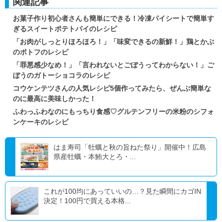
関連記事
お菓子作り初心者さんも簡単にできる！冷凍パイシートで簡単す
ぎるスイートポテトパイのレシピ
「お肉がしっとりほろほろ！」「味変できるの新鮮！」鶏とかぶ
のポトフのレシピ
「罪悪感少なめ！」「言われないとごぼうってわからない！」ご
ぼうのガトーショコラのレシピ
コウケンテツさんの人気レシピ5個作ってみたら、ぜんぶ簡単な
のに最高に美味しかった！
ふわっふわなのにもっちり食感♡グルテンフリーの米粉のシフォ
ンケーキのレシピ
はま寿司「牡蠣と秋の旨ねた祭り」開催中！広島
県産牡蠣・本鮪大とろ・...
これが100均にあっていいの…？見た瞬間にカゴIN
決定！100円で買える本格...