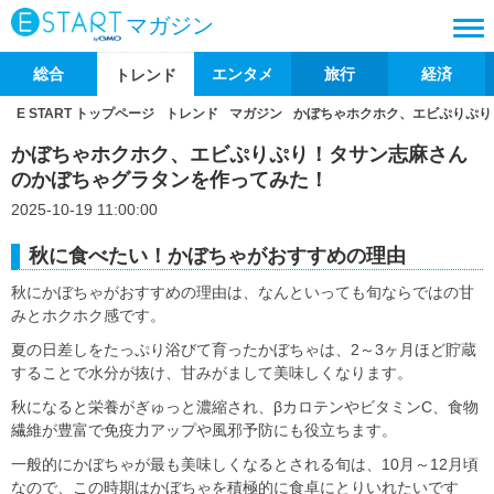
マガジン
総合
エンタメ
旅行
経済
トレンド
E START トップページ
トレンド
マガジン
かぼちゃホクホク、エビぷりぷり
かぼちゃホクホク、エビぷりぷり！タサン志麻さん
のかぼちゃグラタンを作ってみた！
2025-10-19 11:00:00
秋に食べたい！かぼちゃがおすすめの理由
秋にかぼちゃがおすすめの理由は、なんといっても旬ならではの甘
みとホクホク感です。
夏の日差しをたっぷり浴びて育ったかぼちゃは、2～3ヶ月ほど貯蔵
することで水分が抜け、甘みがまして美味しくなります。
秋になると栄養がぎゅっと濃縮され、βカロテンやビタミンC、食物
繊維が豊富で免疫力アップや風邪予防にも役立ちます。
一般的にかぼちゃが最も美味しくなるとされる旬は、10月～12月頃
なので、この時期はかぼちゃを積極的に食卓にとりいれたいです