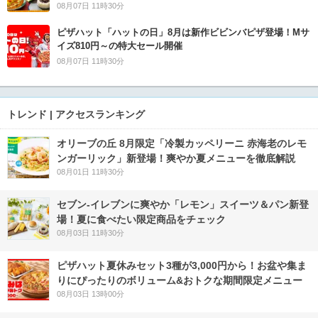
08月07日 11時30分
ピザハット「ハットの日」8月は新作ビビンバピザ登場！Mサ
イズ810円～の特大セール開催
08月07日 11時30分
トレンド | アクセスランキング
オリーブの丘 8月限定「冷製カッペリーニ 赤海老のレモ
ンガーリック」新登場！爽やか夏メニューを徹底解説
08月01日 11時30分
セブン‐イレブンに爽やか「レモン」スイーツ＆パン新登
場！夏に食べたい限定商品をチェック
08月03日 11時30分
ピザハット夏休みセット3種が3,000円から！お盆や集ま
りにぴったりのボリューム&おトクな期間限定メニュー
08月03日 13時00分