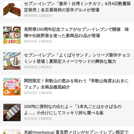
セブン-イレブン「激辛！台湾ミンチカツ」8月4日数量限
定発売｜名古屋発祥の旨辛グルメが登場
08月03日 11時30分
長野県150周年記念フェアがセブン-イレブンで開催 味
噌や伝統野菜を使った新商品21品が登場
08月04日 11時30分
セブン‐イレブン「よくばりサンド」シリーズ新作チョコ
ミント登場｜夏限定スイーツサンドの爽快な魅力
08月06日 11時30分
関西限定！和歌山の恵みを味わう『和歌山毎度おおきに
フェア』全商品徹底紹介
08月03日 11時30分
100均に便利なの出たよ～「1本丸ごとはかさばるの
よ…」小分けにしてスッキリ持ち運べる板
08月02日 11時00分
氷結®mottainai 富良野メロンがセブン‐イレブン限定で