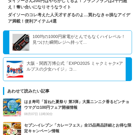
ダイソーさん200円はやらかしてるよ！フランフランは2千円超
え！奪い合いになりそうなライト
ダイソーのコレ考えた人天才すぎるのよ…買わなきゃ損なアイデ
ア満載！便利アイテム4選
100均の1000円家電がとんでもなくハイレベル！
見つけた瞬間レジへ持って...
大阪・関西万博公式「EXPO2025 ミャクミャク×ア
ルプスの少女ハイジ」コ...
あわせて読みたい記事
はま寿司「旨ねた夏祭り 第3弾」大葉ニンニク香るビンチョ
ウマグロ100円フェア開催情報
08月07日 11時30分
セブン‐イレブン「カレーフェス」全15品商品詳細とお得な限
定キャンペーン情報