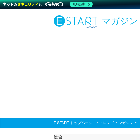
無料診断
マガジン
E START トップページ
>
トレンド
>
マガジン
総合