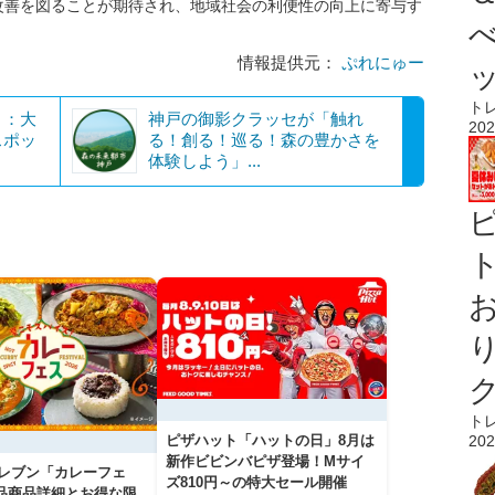
改善を図ることが期待され、地域社会の利便性の向上に寄与す
情報提供元：
ぷれにゅー
ト
ト：大
神戸の御影クラッセが「触れ
202
スポッ
る！創る！巡る！森の豊かさを
体験しよう」...
ト
ト
ピザハット「ハットの日」8月は
202
新作ビビンバピザ登場！Mサイ
イレブン「カレーフェ
ズ810円～の特大セール開催
5品商品詳細とお得な限