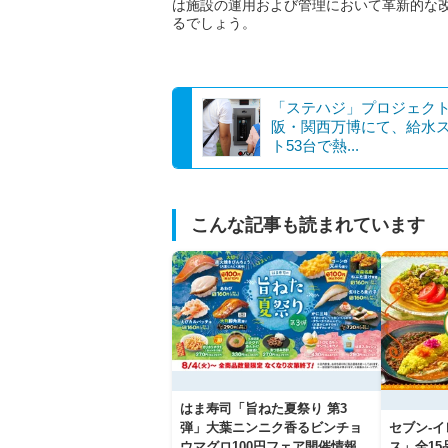
は施設の運用および管理において革新的な
るでしょう。
「ステハジ」プロジェク
阪・関西万博にて、給水
ト53台で熱...
こんな記事も読まれています
はま寿司「旨ねた夏祭り 第3
弾」大葉ニンニク香るビンチョ
セブン‐
ウマグロ100円フェア開催情報
ス」全1