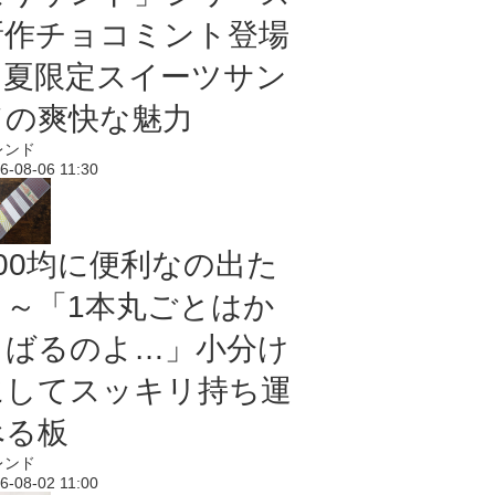
新作チョコミント登場
｜夏限定スイーツサン
ドの爽快な魅力
レンド
6-08-06 11:30
100均に便利なの出た
よ～「1本丸ごとはか
さばるのよ…」小分け
にしてスッキリ持ち運
べる板
レンド
6-08-02 11:00