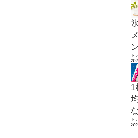
氷
ト
202
1
ト
202