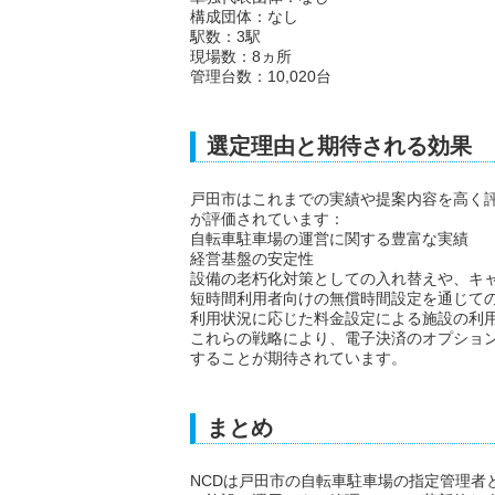
構成団体：なし
駅数：3駅
現場数：8ヵ所
管理台数：10,020台
選定理由と期待される効果
戸田市はこれまでの実績や提案内容を高く評
が評価されています：
自転車駐車場の運営に関する豊富な実績
経営基盤の安定性
設備の老朽化対策としての入れ替えや、キ
短時間利用者向けの無償時間設定を通じて
利用状況に応じた料金設定による施設の利
これらの戦略により、電子決済のオプショ
することが期待されています。
まとめ
NCDは戸田市の自転車駐車場の指定管理者