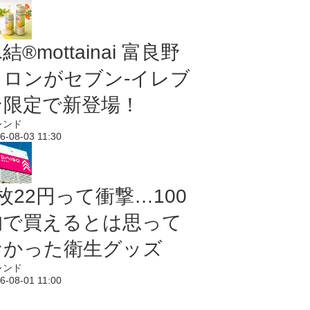
結®mottainai 富良野
メロンがセブン‐イレブ
ン限定で新登場！
レンド
6-08-03 11:30
枚22円って衝撃…100
均で買えるとは思って
なかった衛生グッズ
レンド
6-08-01 11:00