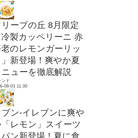
オリーブの丘 8月限定
「冷製カッペリーニ 赤
海老のレモンガーリッ
ク」新登場！爽やか夏
メニューを徹底解説
レンド
6-08-01 11:30
セブン‐イレブンに爽や
か「レモン」スイーツ
＆パン新登場！夏に食