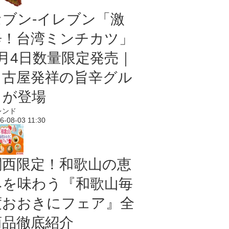
セブン-イレブン「激
辛！台湾ミンチカツ」
8月4日数量限定発売｜
名古屋発祥の旨辛グル
メが登場
レンド
6-08-03 11:30
関西限定！和歌山の恵
みを味わう『和歌山毎
度おおきにフェア』全
商品徹底紹介