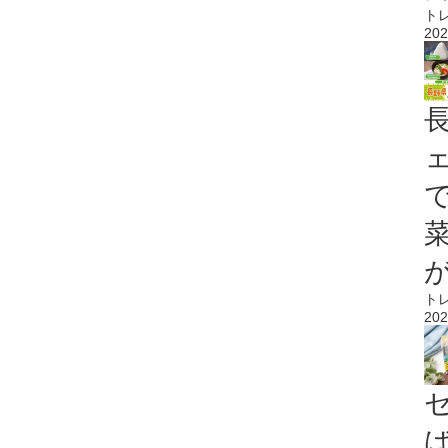
ト
202
ト
202