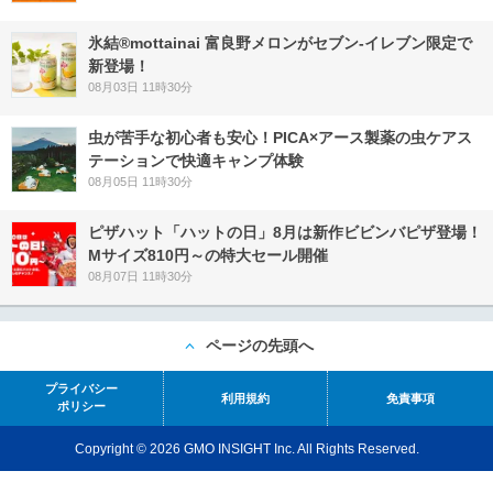
氷結®mottainai 富良野メロンがセブン‐イレブン限定で
新登場！
08月03日 11時30分
虫が苦手な初心者も安心！PICA×アース製薬の虫ケアス
テーションで快適キャンプ体験
08月05日 11時30分
ピザハット「ハットの日」8月は新作ビビンバピザ登場！
Mサイズ810円～の特大セール開催
08月07日 11時30分
ページの先頭へ
プライバシー
利用規約
免責事項
ポリシー
Copyright © 2026 GMO INSIGHT Inc. All Rights Reserved.