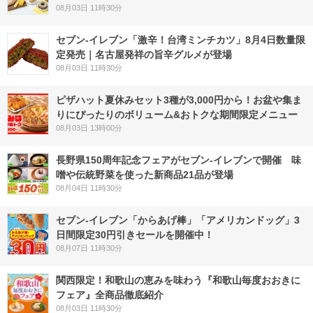
08月03日 11時30分
セブン-イレブン「激辛！台湾ミンチカツ」8月4日数量限
定発売｜名古屋発祥の旨辛グルメが登場
08月03日 11時30分
ピザハット夏休みセット3種が3,000円から！お盆や集ま
りにぴったりのボリューム&おトクな期間限定メニュー
08月03日 13時00分
長野県150周年記念フェアがセブン-イレブンで開催 味
噌や伝統野菜を使った新商品21品が登場
08月04日 11時30分
セブン‐イレブン「からあげ棒」「アメリカンドッグ」3
日間限定30円引きセールを開催中！
08月07日 11時30分
関西限定！和歌山の恵みを味わう『和歌山毎度おおきに
フェア』全商品徹底紹介
08月03日 11時30分