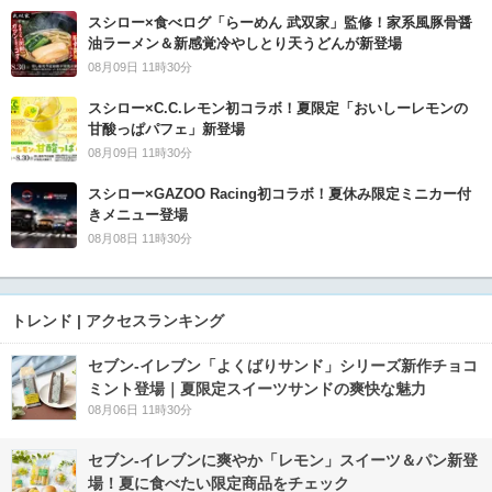
スシロー×食べログ「らーめん 武双家」監修！家系風豚骨醤
油ラーメン＆新感覚冷やしとり天うどんが新登場
08月09日 11時30分
スシロー×C.C.レモン初コラボ！夏限定「おいしーレモンの
甘酸っぱパフェ」新登場
08月09日 11時30分
スシロー×GAZOO Racing初コラボ！夏休み限定ミニカー付
きメニュー登場
08月08日 11時30分
トレンド | アクセスランキング
セブン‐イレブン「よくばりサンド」シリーズ新作チョコ
ミント登場｜夏限定スイーツサンドの爽快な魅力
08月06日 11時30分
セブン‐イレブンに爽やか「レモン」スイーツ＆パン新登
場！夏に食べたい限定商品をチェック