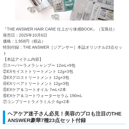
『THE ANSWER HAIR CARE 仕上がり体感BOOK』（宝島社）
発売日：2025年10月6日
価格：1,958円（税込）
特別付録：THE ANSWER［ジアンサー］本誌オリジナル23点セッ
ト
【本誌アイテム内容】
①スーパーラメラシャンプー 12mL×9包
②EXモイストトリートメント 12g×3包
③EXグロストリートメント 12g×3包
④EXリペアトリートメント 12g×3包
⑤EXケア＆コートオイル 7mL×2本
⑥EXケア＆コートウォーターセラム 190mL
⑦コンプリートラメラミルク 6g×2本
ヘアケア迷子さん必見！美容のプロも注目のTHE
ANSWER豪華7種23点セット付録