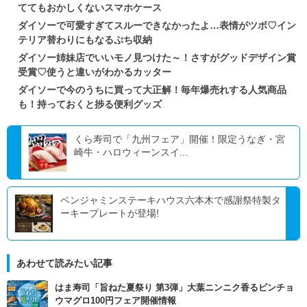
ててもおかしくないスマホケース
ダイソーで可愛すぎてスルーできなかったよ…表情がツボ♡イン
テリア替わりにもなるぷち収納
ダイソー姉妹店でいいモノ見つけた～！さすがグッドデザイン賞
受賞♡使うと違いがわかるカッター
ダイソーで今のうちに買って大正解！毎年爆売れする人気商品
も！持っておくと捗る便利グッズ
くら寿司で「九州フェア」開催！限定うなぎ・宮
崎牛・ハロウィーンスイ...
ベンジャミンステーキハウス六本木で感謝祭特製タ
ーキープレートが登場!
あわせて読みたい記事
はま寿司「旨ねた夏祭り 第3弾」大葉ニンニク香るビンチョ
ウマグロ100円フェア開催情報