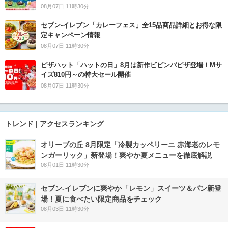
08月07日 11時30分
セブン‐イレブン「カレーフェス」全15品商品詳細とお得な限
定キャンペーン情報
08月07日 11時30分
ピザハット「ハットの日」8月は新作ビビンバピザ登場！Mサ
イズ810円～の特大セール開催
08月07日 11時30分
トレンド | アクセスランキング
オリーブの丘 8月限定「冷製カッペリーニ 赤海老のレモ
ンガーリック」新登場！爽やか夏メニューを徹底解説
08月01日 11時30分
セブン‐イレブンに爽やか「レモン」スイーツ＆パン新登
場！夏に食べたい限定商品をチェック
08月03日 11時30分