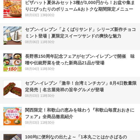
ピザハット夏休みセット3種が3,000円から！お盆や集ま
りにぴったりのボリューム&おトクな期間限定メニュー
08月03日 13時00分
セブン‐イレブン「よくばりサンド」シリーズ新作チョコ
ミント登場｜夏限定スイーツサンドの爽快な魅力
08月06日 11時30分
長野県150周年記念フェアがセブン-イレブンで開催 味
噌や伝統野菜を使った新商品21品が登場
08月04日 11時30分
セブン-イレブン「激辛！台湾ミンチカツ」8月4日数量限
定発売｜名古屋発祥の旨辛グルメが登場
08月03日 11時30分
関西限定！和歌山の恵みを味わう『和歌山毎度おおきに
フェア』全商品徹底紹介
08月03日 11時30分
100均に便利なの出たよ～「1本丸ごとはかさばるの