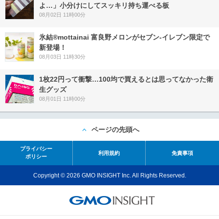
よ…」小分けにしてスッキリ持ち運べる板
08月02日 11時00分
氷結®mottainai 富良野メロンがセブン‐イレブン限定で
新登場！
08月03日 11時30分
1枚22円って衝撃…100均で買えるとは思ってなかった衛
生グッズ
08月01日 11時00分
ページの先頭へ
プライバシー
利用規約
免責事項
ポリシー
Copyright © 2026 GMO INSIGHT Inc. All Rights Reserved.