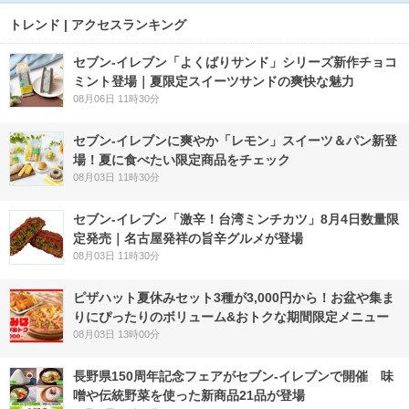
トレンド | アクセスランキング
セブン‐イレブン「よくばりサンド」シリーズ新作チョコ
ミント登場｜夏限定スイーツサンドの爽快な魅力
08月06日 11時30分
セブン‐イレブンに爽やか「レモン」スイーツ＆パン新登
場！夏に食べたい限定商品をチェック
08月03日 11時30分
セブン-イレブン「激辛！台湾ミンチカツ」8月4日数量限
定発売｜名古屋発祥の旨辛グルメが登場
08月03日 11時30分
ピザハット夏休みセット3種が3,000円から！お盆や集ま
りにぴったりのボリューム&おトクな期間限定メニュー
08月03日 13時00分
長野県150周年記念フェアがセブン-イレブンで開催 味
噌や伝統野菜を使った新商品21品が登場