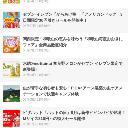
08月04日 11時30分
セブン‐イレブン「からあげ棒」「アメリカンドッグ」3
日間限定30円引きセールを開催中！
08月07日 11時30分
関西限定！和歌山の恵みを味わう『和歌山毎度おおきに
フェア』全商品徹底紹介
08月03日 11時30分
氷結®mottainai 富良野メロンがセブン‐イレブン限定で
新登場！
08月03日 11時30分
虫が苦手な初心者も安心！PICA×アース製薬の虫ケアス
テーションで快適キャンプ体験
08月05日 11時30分
ピザハット「ハットの日」8月は新作ビビンバピザ登場！
Mサイズ810円～の特大セール開催
08月07日 11時30分