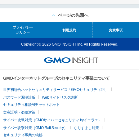
ページの先頭へ
プライバシー
利用規約
免責事項
ポリシー
Copyright © 2026 GMO INSIGHT Inc. All Rights Reserved.
GMOインターネットグループのセキュリティ事業について
世界初総合ネットセキュリティサービス「GMOセキュリティ24」
パスワード漏洩診断
Webサイトリスク診断
セキュリティ相談AIチャットボット
実在証明・盗聴対策
サイバー攻撃対策（GMOサイバーセキュリティ byイエラエ）
サイバー攻撃対策（GMO Flatt Security）
なりすまし対策
セキュリティ事業の軌跡