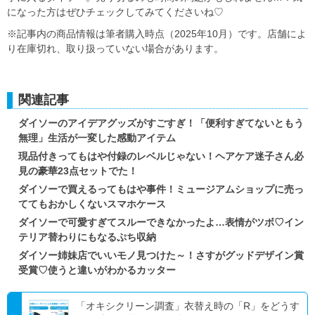
になった方はぜひチェックしてみてくださいね♡
※記事内の商品情報は筆者購入時点（2025年10月）です。店舗によ
り在庫切れ、取り扱っていない場合があります。
関連記事
ダイソーのアイデアグッズがすごすぎ！「便利すぎてないともう
無理」生活が一変した感動アイテム
現品付きってもはや付録のレベルじゃない！ヘアケア迷子さん必
見の豪華23点セットでた！
ダイソーで買えるってもはや事件！ミュージアムショップに売っ
ててもおかしくないスマホケース
ダイソーで可愛すぎてスルーできなかったよ…表情がツボ♡イン
テリア替わりにもなるぷち収納
ダイソー姉妹店でいいモノ見つけた～！さすがグッドデザイン賞
受賞♡使うと違いがわかるカッター
「オキシクリーン調査」衣替え時の「R」をどうす