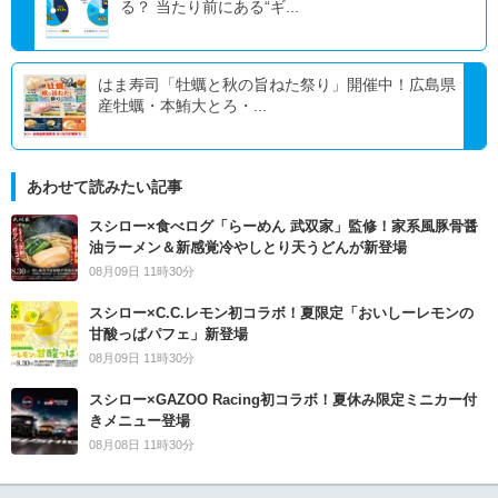
る？ 当たり前にある“ギ...
はま寿司「牡蠣と秋の旨ねた祭り」開催中！広島県
産牡蠣・本鮪大とろ・...
あわせて読みたい記事
スシロー×食べログ「らーめん 武双家」監修！家系風豚骨醤
油ラーメン＆新感覚冷やしとり天うどんが新登場
08月09日 11時30分
スシロー×C.C.レモン初コラボ！夏限定「おいしーレモンの
甘酸っぱパフェ」新登場
08月09日 11時30分
スシロー×GAZOO Racing初コラボ！夏休み限定ミニカー付
きメニュー登場
08月08日 11時30分