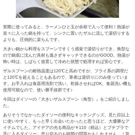
実際に使ってみると、ラーメンひと玉が余裕で入って便利！熱湯が
並々に入った鍋を持って、シンクに置いたザルに流して湯切りする
よりも、圧倒的に楽ちんです。
大きい鍋から料理をスプーンですくう感覚で湯切りができ、角型な
ので鍋底に沈んだ具材も逃さずキャッチできるのがGOOD。熱湯が
怖い時は、しばらく放置して冷めた状態で処理すれば安心です。
ザルスプーンの耐熱温度は120℃と高めですが、フライ系の調理だ
と120℃を超えることもあるので、筆者は湯切りにのみ使っていま
す。お手入れは食器用洗剤で洗い、乾燥させればOK。食器洗い機も
使用可能なので、使い勝手抜群です♪
今回はダイソーの『大きいザルスプーン（角型）』をご紹介しまし
た。
ありそうでなかったダイソーの便利なキッチングッズ。見た目以上
に使いやすく、もっと早く出会いたかったと思うほど、大優勝なア
イテムでした。アイデアの光る商品が￥110（税込）とプチプラで
手に入るダイソー。売り切るのも時間の問題かもしれません…！気