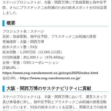
ステハジプロジェクトが、大阪・関西万博にて気候変動と熱中症予
防、さらにプラスチックごみ削減のための給水スポットを53台設置
しました。
概要
プロジェクト名：ステハジ
目的：気候変動、熱中症予防、プラスチックごみ削減の啓発
実施場所：大阪・関西万博
給水スポット数：53台
給水回数：1,200万回（12,065,111回）
CO2削減量：約1,000トン（978,480kg）
企画・実施：OSGコーポレーション
詳細URL：
https://www.osg-nandemonet.co.jp/expo2025/index.html
会社URL：
https://www.osg-nandemonet.co.jp/
大阪・関西万博のサステナビリティに貢献
ステハジプロジェクトは、大阪・関西万博において、運営スタッフ
及び来場者に対し、熱中症予防とプラスチックごみ削減の啓発活動
を行っています。53台の給水スポットを設置し、閉幕日までの給水