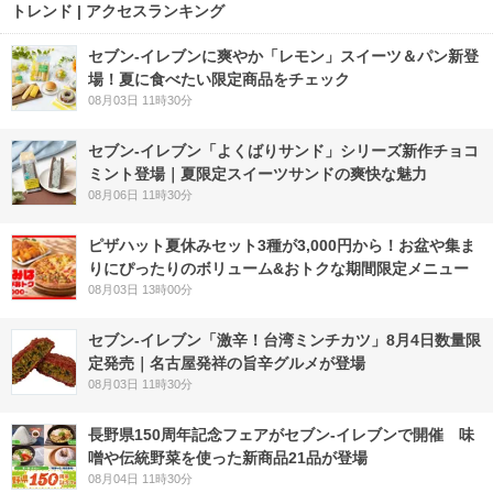
トレンド | アクセスランキング
セブン‐イレブンに爽やか「レモン」スイーツ＆パン新登
場！夏に食べたい限定商品をチェック
08月03日 11時30分
セブン‐イレブン「よくばりサンド」シリーズ新作チョコ
ミント登場｜夏限定スイーツサンドの爽快な魅力
08月06日 11時30分
ピザハット夏休みセット3種が3,000円から！お盆や集ま
りにぴったりのボリューム&おトクな期間限定メニュー
08月03日 13時00分
セブン-イレブン「激辛！台湾ミンチカツ」8月4日数量限
定発売｜名古屋発祥の旨辛グルメが登場
08月03日 11時30分
長野県150周年記念フェアがセブン-イレブンで開催 味
噌や伝統野菜を使った新商品21品が登場
08月04日 11時30分