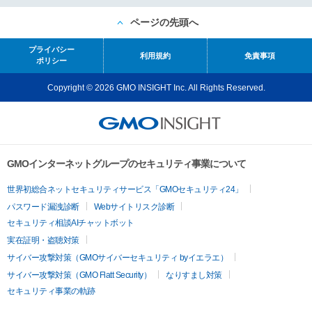
ページの先頭へ
プライバシー
利用規約
免責事項
ポリシー
Copyright © 2026 GMO INSIGHT Inc. All Rights Reserved.
GMOインターネットグループのセキュリティ事業について
世界初総合ネットセキュリティサービス「GMOセキュリティ24」
パスワード漏洩診断
Webサイトリスク診断
セキュリティ相談AIチャットボット
実在証明・盗聴対策
サイバー攻撃対策（GMOサイバーセキュリティ byイエラエ）
サイバー攻撃対策（GMO Flatt Security）
なりすまし対策
セキュリティ事業の軌跡