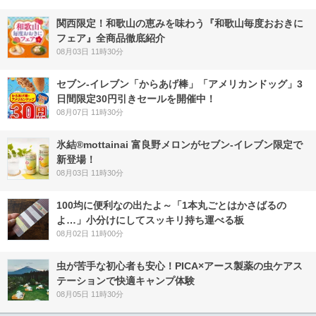
関西限定！和歌山の恵みを味わう『和歌山毎度おおきに
フェア』全商品徹底紹介
08月03日 11時30分
セブン‐イレブン「からあげ棒」「アメリカンドッグ」3
日間限定30円引きセールを開催中！
08月07日 11時30分
氷結®mottainai 富良野メロンがセブン‐イレブン限定で
新登場！
08月03日 11時30分
100均に便利なの出たよ～「1本丸ごとはかさばるの
よ…」小分けにしてスッキリ持ち運べる板
08月02日 11時00分
虫が苦手な初心者も安心！PICA×アース製薬の虫ケアス
テーションで快適キャンプ体験
08月05日 11時30分