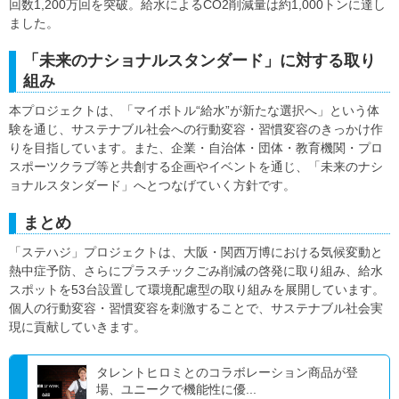
回数1,200万回を突破。給水によるCO2削減量は約1,000トンに達し
ました。
「未来のナショナルスタンダード」に対する取り
組み
本プロジェクトは、「マイボトル“給水”が新たな選択へ」という体
験を通じ、サステナブル社会への行動変容・習慣変容のきっかけ作
りを目指しています。また、企業・自治体・団体・教育機関・プロ
スポーツクラブ等と共創する企画やイベントを通じ、「未来のナシ
ョナルスタンダード」へとつなげていく方針です。
まとめ
「ステハジ」プロジェクトは、大阪・関西万博における気候変動と
熱中症予防、さらにプラスチックごみ削減の啓発に取り組み、給水
スポットを53台設置して環境配慮型の取り組みを展開しています。
個人の行動変容・習慣変容を刺激することで、サステナブル社会実
現に貢献していきます。
タレントヒロミとのコラボレーション商品が登
場、ユニークで機能性に優...