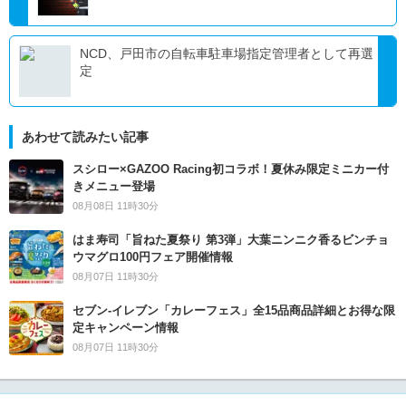
NCD、戸田市の自転車駐車場指定管理者として再選
定
あわせて読みたい記事
スシロー×GAZOO Racing初コラボ！夏休み限定ミニカー付
きメニュー登場
08月08日 11時30分
はま寿司「旨ねた夏祭り 第3弾」大葉ニンニク香るビンチョ
ウマグロ100円フェア開催情報
08月07日 11時30分
セブン‐イレブン「カレーフェス」全15品商品詳細とお得な限
定キャンペーン情報
08月07日 11時30分