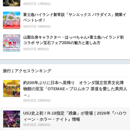
08月07日 17時00分
富士急ハイランド新常設「サンエックス パラダイス」開業イ
ベントレポ！
08月07日 15時00分
山梨出身キャラクター・ほっぺちゃん×富士急ハイランド初
コラボ サン宝石フェア2026の魅力と楽しみ方
08月07日 9時00分
旅行 | アクセスランキング
約200年ぶりに日本へ里帰り オランダ国立世界文化博
物館の至宝「OTEMAE～ブロムホフ 茶道を愛した異邦人
～」
08月02日 15時00分
USJ史上初！R-18指定「残像」が登場｜2026年『ハロウ
ィーン・ホラー・ナイト』情報
08月05日 15時00分