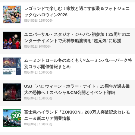
レゴランドで楽しむ！家族と過ごす仮装＆フォトジェニ
ックなハロウィン2026
08月03日 15時00分
ユニバーサル・スタジオ・ジャパン初参加！25周年のエ
ンターテイメントで天神祭船渡御を“超元気”に応援
08月01日 9時00分
ムーミントロール冬のぬくもり×ムーミンバレーパーク特
別コラボ開催情報まとめ
08月04日 15時00分
USJ「ハロウィーン・ホラー・ナイト」15周年が過去最
大の恐怖へ！スペシャルCM公開とイベント詳細
08月04日 15時00分
富士急ハイランド「ZOKKON」200万人突破記念セレモ
ニー＆新エリア開業情報
08月06日 16時00分