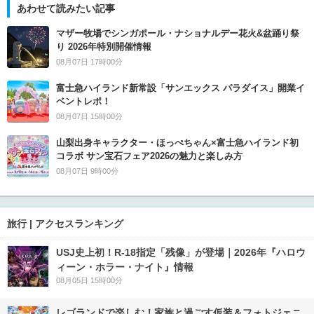
あわせて読みたい記事
マザー牧場でシンガポール・ナショナルデー花火&盆踊り祭
り 2026年特別開催情報
08月07日 17時00分
富士急ハイランド新常設「サンエックス パラダイス」開業イ
ベントレポ！
08月07日 15時00分
山梨出身キャラクター・ほっぺちゃん×富士急ハイランド初
コラボ サン宝石フェア2026の魅力と楽しみ方
08月07日 9時00分
旅行 | アクセスランキング
USJ史上初！R-18指定「残像」が登場｜2026年『ハロウ
ィーン・ホラー・ナイト』情報
08月05日 15時00分
レゴランドで楽しむ！家族と過ごす仮装＆フォトジェニ