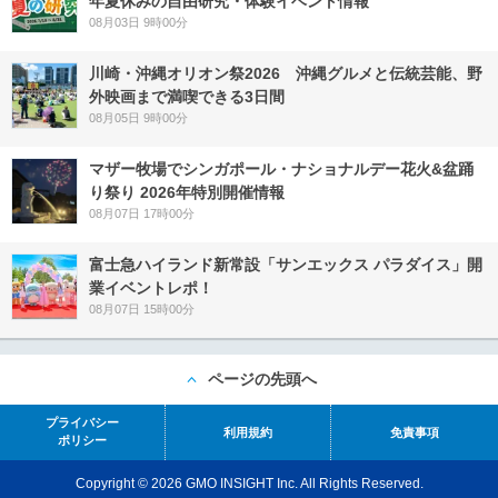
年夏休みの自由研究・体験イベント情報
08月03日 9時00分
川崎・沖縄オリオン祭2026 沖縄グルメと伝統芸能、野
外映画まで満喫できる3日間
08月05日 9時00分
マザー牧場でシンガポール・ナショナルデー花火&盆踊
り祭り 2026年特別開催情報
08月07日 17時00分
富士急ハイランド新常設「サンエックス パラダイス」開
業イベントレポ！
08月07日 15時00分
ページの先頭へ
プライバシー
利用規約
免責事項
ポリシー
Copyright © 2026 GMO INSIGHT Inc. All Rights Reserved.