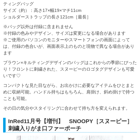
ティングバッグ
サイズ（約）：高さ17×幅19×マチ11cm
ショルダーストラップの長さ121cm［最長］
※バッグ以外は付録に含まれません
※付録の色みやデザイン、サイズは変更になる場合があります
※ご使用のパソコンのモニターやスマートフォンの画面によって
は、付録の色合いが、画面表示上のものと現物で異なる場合があり
ます
ブラウン×キルティングデザインのバッグはこれからの季節にぴった
り！フロントに刺繍された、スヌーピーのロゴタグデザインも可愛
いです♡
コンパクトな見た目ながら、お出かけに必要なアイテムをひとまと
めに収納可能。ハンドル持ちはもちろん、肩掛け、斜め掛けで持つ
ことも可能。
その日の気分やスタイリングに合わせて持ち方を変えられます。
InRed11月号【増刊】 SNOOPY［スヌーピー］
刺繍入りがま口ファーポーチ