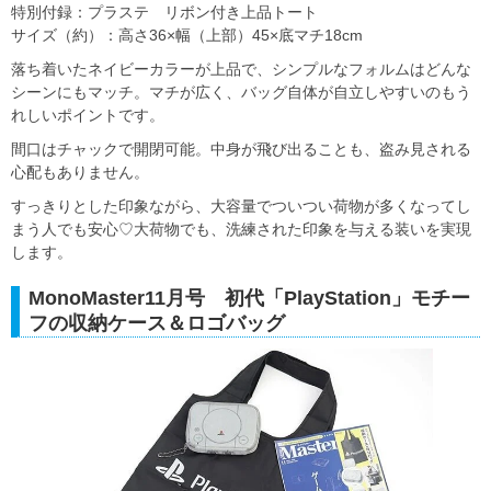
特別付録：プラステ リボン付き上品トート
サイズ（約）：高さ36×幅（上部）45×底マチ18cm
落ち着いたネイビーカラーが上品で、シンプルなフォルムはどんな
シーンにもマッチ。マチが広く、バッグ自体が自立しやすいのもう
れしいポイントです。
間口はチャックで開閉可能。中身が飛び出ることも、盗み見される
心配もありません。
すっきりとした印象ながら、大容量でついつい荷物が多くなってし
まう人でも安心♡大荷物でも、洗練された印象を与える装いを実現
します。
MonoMaster11月号 初代「PlayStation」モチー
フの収納ケース＆ロゴバッグ