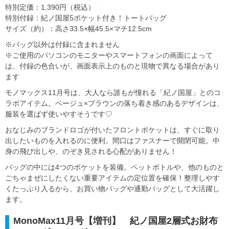
特別定価：1,390円（税込）
特別付録：紀ノ国屋5ポケット付き！トートバッグ
サイズ（約）：高さ33.5×幅45.5×マチ12.5cm
※バッグ以外は付録に含まれません
※ご使用のパソコンのモニターやスマートフォンの画面によって
は、付録の色合いが、画面表示上のものと現物で異なる場合があり
ます
モノマックス11月号は、大人なら誰もが憧れる「紀ノ国屋」とのコ
ラボアイテム。ベージュ×ブラウンの落ち着き感のあるデザインは、
服装を選ばず使いやすそうです♡
おなじみのブランドロゴが付いたフロントポケットは、すぐに取り
出したいものを入れるのに便利。間口はファスナーで開閉可能。中
身の飛び出しや、のぞき見される心配がありません！
バッグの中には4つのポケットを装備。ペットボトルや、他のものと
ごちゃまぜにしたくない重要アイテムの定位置を確保！整理しやす
くたっぷり入るから、お買い物バッグや通勤バッグとして大活躍し
ます。
MonoMax11月号【増刊】 紀ノ国屋2層式お財布