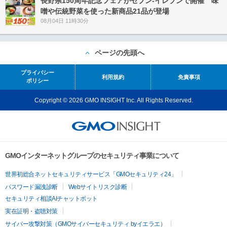
長野県150周年記念フェアがセブン-イレブンで開催 味
噌や伝統野菜を使った新商品21品が登場
08月04日 11時30分
ページの先頭へ
プライバシー
利用規約
免責事項
ポリシー
Copyright © 2026 GMO INSIGHT Inc. All Rights Reserved.
GMOインターネットグループのセキュリティ事業について
世界初総合ネットセキュリティサービス「GMOセキュリティ24」
パスワード漏洩診断
Webサイトリスク診断
セキュリティ相談AIチャットボット
実在証明・盗聴対策
サイバー攻撃対策（GMOサイバーセキュリティ byイエラエ）