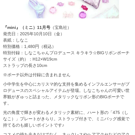
『mini』（ミニ）11月号
（宝島社）
発売日：2025年10月10日（金）
表紙：しなこ
特別価格：1,480円（税込）
特別付録：しなこちゃんプロデュース キラキラ☆BIGリボンポーチ
サイズ（約）：H12×W19cm
ストラップの長さ10cm
※ポーチ以外は付録に含まれません
小中学生を中心にカリスマ的な支持を集めるインフルエンサーがプ
ロデュースのスペシャルアイテムが登場。しなこちゃんの可愛い世
界観がぎゅっと詰まった、メタリックなリボン形のBIGポーチで
す。
光の角度で輝きが変わるメタリック素材に、ハート形の「475（し
なこ）」プレートがきらり。ストラップ付きで、ミニバッグ感覚で
持てるのも嬉しいポイントです♪
コスメの持ち歩きだけでなく、ネックレスやヘアアクセなどのアク