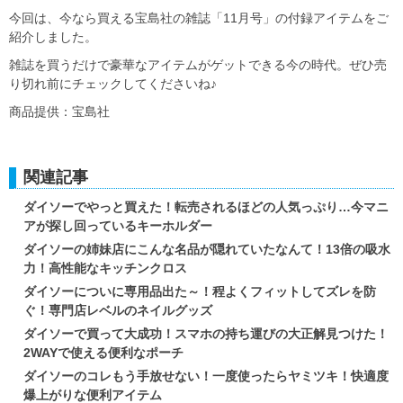
今回は、今なら買える宝島社の雑誌「11月号」の付録アイテムをご
紹介しました。
雑誌を買うだけで豪華なアイテムがゲットできる今の時代。ぜひ売
り切れ前にチェックしてくださいね♪
商品提供：宝島社
関連記事
ダイソーでやっと買えた！転売されるほどの人気っぷり…今マニ
アが探し回っているキーホルダー
ダイソーの姉妹店にこんな名品が隠れていたなんて！13倍の吸水
力！高性能なキッチンクロス
ダイソーについに専用品出た～！程よくフィットしてズレを防
ぐ！専門店レベルのネイルグッズ
ダイソーで買って大成功！スマホの持ち運びの大正解見つけた！
2WAYで使える便利なポーチ
ダイソーのコレもう手放せない！一度使ったらヤミツキ！快適度
爆上がりな便利アイテム