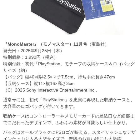
『MonoMaster』（モノマスター）11月号
（宝島社）
発売日：2025年9月25日（木）
特別価格：1,990円（税込）
特別付録：初代「PlayStation」モチーフの収納ケース＆ロゴバッグ
サイズ（約）
【バッグ】縦40×横42.5×マチ7.5cm、持ち手の長さ47cm
【収納ケース】縦11×横16×高さ3cm
（C）2025 Sony Interactive Entertainment Inc．
通常号には、初代「PlayStation」を忠実に再現した収納ケースと、
大容量のロゴバッグが付いてきます。
収納ケースはコントローラーやメモリーカードの差込口など細部ま
でこだわったデザインで、ふわふわ素材が可愛らしい仕上がり。
バッグはオールブラックにPSロゴが映える、スタイリッシュなデザ
インたっぷり入る大型サイズで、普段のお買い物にも大活躍。