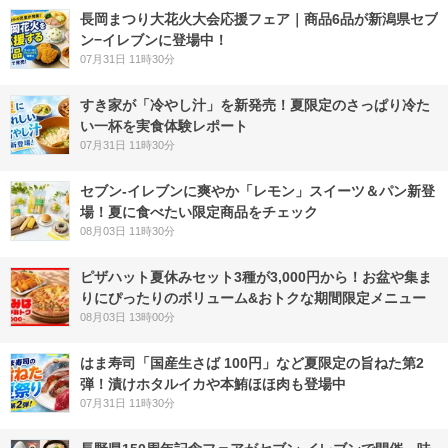
長岡まつり大花火大会応援フェア｜商品6品が新潟県セブ
ン−イレブンに登場中！
07月31日 11時30分
すき家が「冷やし汁」を新発売！夏限定のさっぱり冷た
い一杯を実食体験レポート
07月31日 11時30分
セブン‐イレブンに爽やか「レモン」スイーツ＆パン新登
場！夏に食べたい限定商品をチェック
08月03日 11時30分
ピザハット夏休みセット3種が3,000円から！お盆や集ま
りにぴったりのボリューム&おトクな期間限定メニュー
08月03日 13時00分
はま寿司「国産生さば 100円」など夏限定の旨ねた第2
弾！漬けホタルイカや本鮪ほほ肉も登場中
07月31日 11時30分