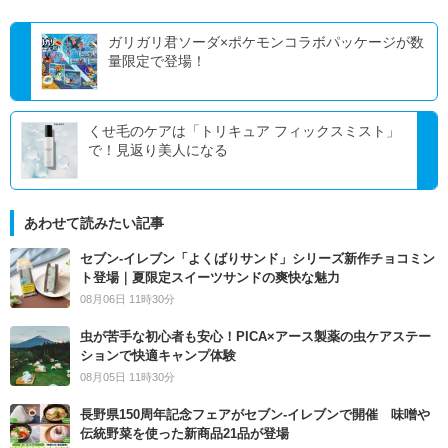
ガリガリ君ソーダ×ポケモンコラボパッケージが数
量限定で登場！
くせ毛のケアは「トリキュア フィックスミスト」
で！見返り美人になる
あわせて読みたい記事
セブン‐イレブン「よくばりサンド」シリーズ新作チョコミン
ト登場｜夏限定スイーツサンドの爽快な魅力
08月06日 11時30分
虫が苦手な初心者も安心！PICA×アース製薬の虫ケアステー
ションで快適キャンプ体験
08月05日 11時30分
長野県150周年記念フェアがセブン-イレブンで開催 味噌や
伝統野菜を使った新商品21品が登場