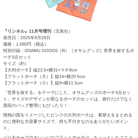
『リンネル』11月号増刊
（宝島社）
発売日：2025年9月20日
価格：1,680円（税込）
特別付録：OSAMU GOODS（R）［オサムグッズ］世界を旅するポ
ーチ3点セット
サイズ（約）
【大判ポーチ】縦23.5×横31×マチ9cm
【フラットポーチ（大）】縦14×横20.5cm
【フラットポーチ（小）】縦9×横11.5cm
「世界を旅する」をテーマにした、オサムグッズのポーチ3点セッ
ト。サイズやデザインが異なるポーチのセットは、旅行だけでなく
普段のバッグ整理にもぴったり！
情熱の国をイメージしたピンクの大判ポーチは、着替えをまとめる
のに便利な大容量サイズで、持ち手付きなのもありがたいポイン
ト。
パリモチーフのオレンジのフラットポーチは、ちょっとしたコスメ