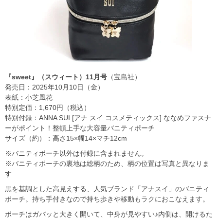
『sweet』（スウィート）11月号
（宝島社）
発売日：2025年10月10日（金）
表紙：小芝風花
特別定価：1,670円（税込）
特別付録：ANNA SUI [アナ スイ コスメティックス] ななめファスナ
ーがポイント！整頓上手な大容量バニティポーチ
サイズ（約）：高さ15×幅14×マチ12cm
※バニティポーチ以外は付録に含まれません。
※バニティポーチの裏地は総柄のため、柄の位置は写真と異なりま
す
黒を基調とした高見えする、人気ブランド「アナスイ」のバニティ
ポーチ。持ち手付きなので持ち歩きや移動もラクにおこなえます。
ポーチはガバッと大きく開いて、中身が見やすい♪内側は、開けるた