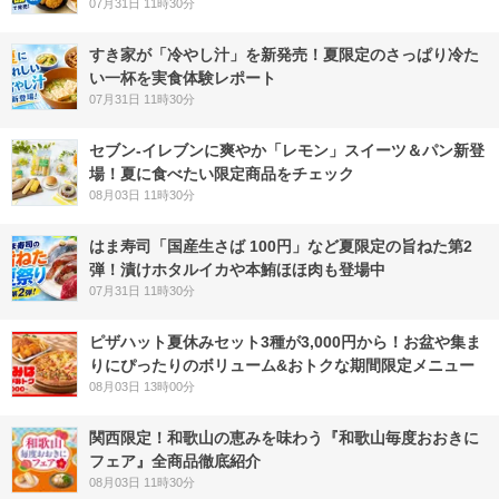
07月31日 11時30分
すき家が「冷やし汁」を新発売！夏限定のさっぱり冷た
い一杯を実食体験レポート
07月31日 11時30分
セブン‐イレブンに爽やか「レモン」スイーツ＆パン新登
場！夏に食べたい限定商品をチェック
08月03日 11時30分
はま寿司「国産生さば 100円」など夏限定の旨ねた第2
弾！漬けホタルイカや本鮪ほほ肉も登場中
07月31日 11時30分
ピザハット夏休みセット3種が3,000円から！お盆や集ま
りにぴったりのボリューム&おトクな期間限定メニュー
08月03日 13時00分
関西限定！和歌山の恵みを味わう『和歌山毎度おおきに
フェア』全商品徹底紹介
08月03日 11時30分