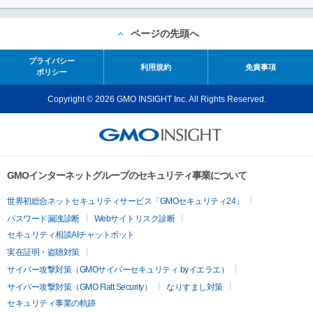
ページの先頭へ
プライバシー
利用規約
免責事項
ポリシー
Copyright © 2026 GMO INSIGHT Inc. All Rights Reserved.
GMOインターネットグループのセキュリティ事業について
世界初総合ネットセキュリティサービス「GMOセキュリティ24」
パスワード漏洩診断
Webサイトリスク診断
セキュリティ相談AIチャットボット
実在証明・盗聴対策
サイバー攻撃対策（GMOサイバーセキュリティ byイエラエ）
サイバー攻撃対策（GMO Flatt Security）
なりすまし対策
セキュリティ事業の軌跡