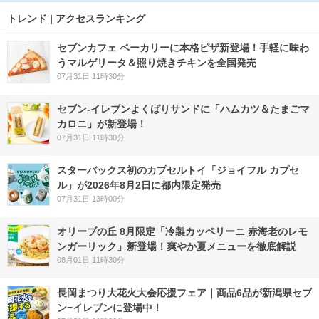
トレンド | アクセスランキング
セブンカフェ ベーカリーに本格ピザ新登場！手軽に味わ
うマルゲリータ＆照り焼きチキンを全国発売
07月31日 11時30分
セブン‐イレブンよくばりサンドに「ハムカツ＆たまごマ
カロニ」が新登場！
07月31日 11時30分
スターバックス初のカプセルトイ「ジョイフル カプセ
ル」が2026年8月2日に都内限定発売
07月31日 13時00分
オリーブの丘 8月限定「冷製カッペリーニ 赤海老のレモ
ンガーリック」新登場！爽やか夏メニューを徹底解説
08月01日 11時30分
長岡まつり大花火大会応援フェア｜商品6品が新潟県セブ
ン−イレブンに登場中！