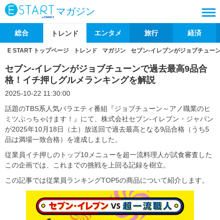
マガジン
総合
エンタメ
旅行
経済
トレンド
E START トップページ
トレンド
マガジン
セブン-イレブンがジョブチュー
セブン-イレブンがジョブチューンで過去最高9品合
格！イチ押しグルメランキングを解説
2025-10-22 11:30:00
話題のTBS系人気バラエティ番組『ジョブチューン～アノ職業のヒ
ミツぶっちゃけます！』にて、株式会社セブン‐イレブン・ジャパン
が2025年10月18日（土）放送回で過去最高となる9品合格（うち5
品は満場一致合格）を達成しました。
従業員イチ押しのトップ10メニューを超一流料理人が試食審査した
この企画では、これまでの挑戦を上回る記録を樹立。
この記事では従業員ランキングTOP5の商品について紹介します。