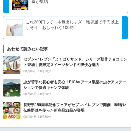
食が集結
これ200円って…本気出しすぎ！雑貨屋で千円以上
しそう！おしゃれな100均...
あわせて読みたい記事
セブン‐イレブン「よくばりサンド」シリーズ新作チョコミン
ト登場｜夏限定スイーツサンドの爽快な魅力
08月06日 11時30分
虫が苦手な初心者も安心！PICA×アース製薬の虫ケアステー
ションで快適キャンプ体験
08月05日 11時30分
長野県150周年記念フェアがセブン-イレブンで開催 味噌や
伝統野菜を使った新商品21品が登場
08月04日 11時30分