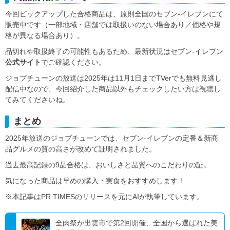
今回ピックアップした合格商品は、原則全国のセブン-イレブンにて
販売中です（一部地域・店舗では取扱いのない場合あり／価格や規
格が異なる場合あり）。
品切れや取扱終了の可能性もあるため、最新状況はセブン-イレブン
公式サイト
でご確認ください。
ジョブチューンの放送は2025年は11月1日までTVerでも無料見逃し
配信中なので、今回紹介した商品以外もチェックしたい方は視聴し
てみてくださいね。
まとめ
2025年放送のジョブチューンでは、セブン-イレブンの定番＆新商
品グルメの質の高さが改めて証明されました。
過去最高記録の9品合格は、おいしさと品質へのこだわりの証。
気になった商品は早めの購入・実食をおすすめします！
※本記事はPR TIMESのリリースを元にAIが執筆しています。
全肉祭が出雲市で第2回開催、全国から選ばれた美