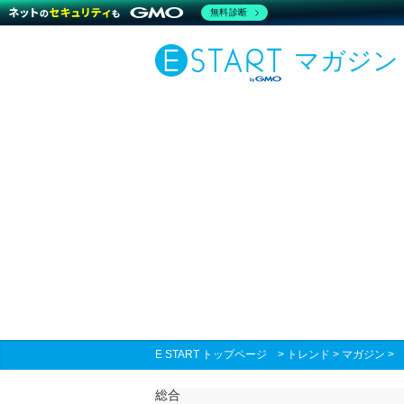
無料診断
マガジン
E START トップページ
>
トレンド
>
マガジン
総合