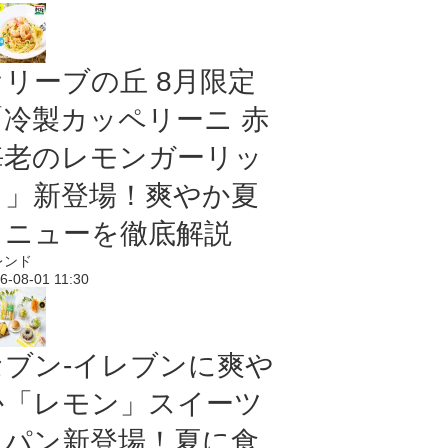
オリーブの丘 8月限定
「冷製カッペリーニ 赤
海老のレモンガーリッ
ク」新登場！爽やか夏
メニューを徹底解説
レンド
6-08-01 11:30
セブン‐イレブンに爽や
か「レモン」スイーツ
＆パン新登場！夏に食