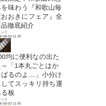
みを味わう『和歌山毎
度おおきにフェア』全
商品徹底紹介
レンド
6-08-03 11:30
100均に便利なの出た
よ～「1本丸ごとはか
さばるのよ…」小分け
にしてスッキリ持ち運
べる板
レンド
6-08-02 11:00