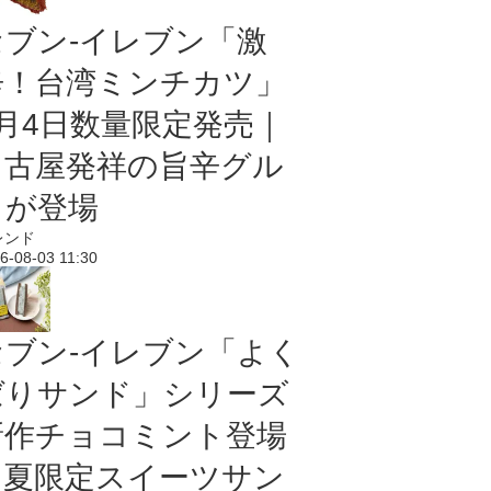
セブン-イレブン「激
辛！台湾ミンチカツ」
8月4日数量限定発売｜
名古屋発祥の旨辛グル
メが登場
レンド
6-08-03 11:30
セブン‐イレブン「よく
ばりサンド」シリーズ
新作チョコミント登場
｜夏限定スイーツサン