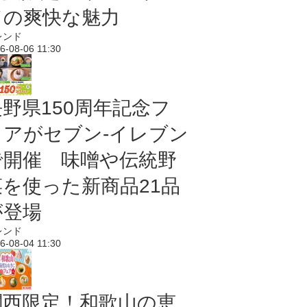
ドの爽快な魅力
レンド
6-08-06 11:30
長野県150周年記念フ
ェアがセブン-イレブン
で開催 味噌や伝統野
菜を使った新商品21品
が登場
レンド
6-08-04 11:30
関西限定！和歌山の恵