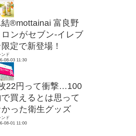
結®mottainai 富良野
メロンがセブン‐イレブ
ン限定で新登場！
レンド
6-08-03 11:30
枚22円って衝撃…100
均で買えるとは思って
なかった衛生グッズ
レンド
6-08-01 11:00