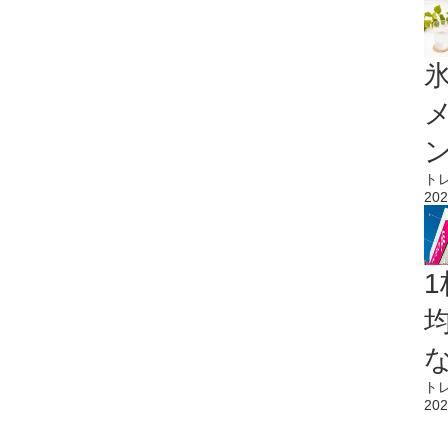
氷
ト
202
1
ト
202