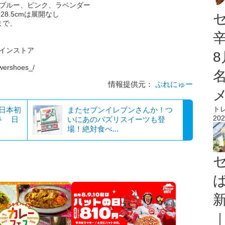
トブルー、ピンク、ラベンダー
)※28.5cmは展開なし
mまで、
ラインストア
wershoes_/
情報提供元：
ぷれにゅー
ト
！日本初
またセブンイレブンさんか！つ
202
跡 日
いにあのバズリスイーツも登
場！絶対食べ...