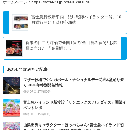
ホームページ：https://hotel-r9.jp/hotels/katsura/
富士急行線新車両「絶叫戦隊ハイランダー号」10
月運行開始！遊び心満載...
食事の口コミ評価で全国1位の“金目鯛の宿”が お歳
暮に向けた 「金目鯛し...
あわせて読みたい記事
マザー牧場でシンガポール・ナショナルデー花火&盆踊り祭
り 2026年特別開催情報
08月07日 17時00分
富士急ハイランド新常設「サンエックス パラダイス」開業イ
ベントレポ！
08月07日 15時00分
山梨出身キャラクター・ほっぺちゃん×富士急ハイランド初