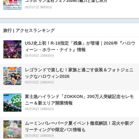
コラボ サン宝石フェア2026の魅力と楽しみ方
08月07日 9時00分
旅行 | アクセスランキング
USJ史上初！R-18指定「残像」が登場｜2026年『ハロウ
ィーン・ホラー・ナイト』情報
08月05日 15時00分
レゴランドで楽しむ！家族と過ごす仮装＆フォトジェニ
ックなハロウィン2026
08月03日 15時00分
富士急ハイランド「ZOKKON」200万人突破記念セレモ
ニー＆新エリア開業情報
08月06日 16時00分
ムーミンバレーパーク夏イベント徹底解説！花火や新グ
リーティングや限定パス情報も
08月06日 16時00分