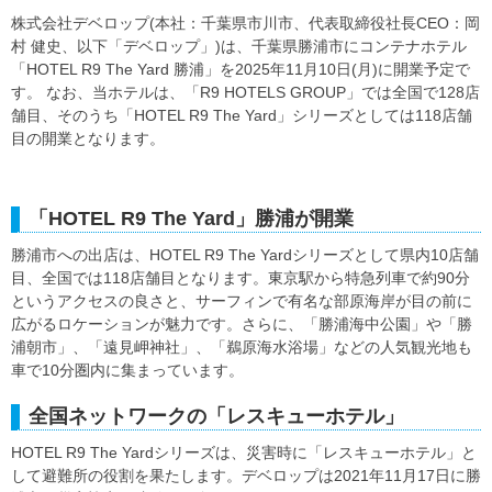
株式会社デベロップ(本社：千葉県市川市、代表取締役社長CEO：岡
村 健史、以下「デベロップ」)は、千葉県勝浦市にコンテナホテル
「HOTEL R9 The Yard 勝浦」を2025年11月10日(月)に開業予定で
す。 なお、当ホテルは、「R9 HOTELS GROUP」では全国で128店
舗目、そのうち「HOTEL R9 The Yard」シリーズとしては118店舗
目の開業となります。
「HOTEL R9 The Yard」勝浦が開業
勝浦市への出店は、HOTEL R9 The Yardシリーズとして県内10店舗
目、全国では118店舗目となります。東京駅から特急列車で約90分
というアクセスの良さと、サーフィンで有名な部原海岸が目の前に
広がるロケーションが魅力です。さらに、「勝浦海中公園」や「勝
浦朝市」、「遠見岬神社」、「鵜原海水浴場」などの人気観光地も
車で10分圏内に集まっています。
全国ネットワークの「レスキューホテル」
HOTEL R9 The Yardシリーズは、災害時に「レスキューホテル」と
して避難所の役割を果たします。デベロップは2021年11月17日に勝