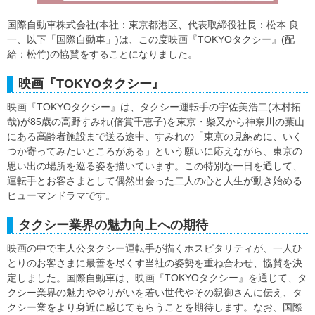
国際自動車株式会社(本社：東京都港区、代表取締役社長：松本 良
一、以下「国際自動車」)は、この度映画『TOKYOタクシー』(配
給：松竹)の協賛をすることになりました。
映画『TOKYOタクシー』
映画『TOKYOタクシー』は、タクシー運転手の宇佐美浩二(木村拓
哉)が85歳の高野すみれ(倍賞千恵子)を東京・柴又から神奈川の葉山
にある高齢者施設まで送る途中、すみれの「東京の見納めに、いく
つか寄ってみたいところがある」という願いに応えながら、東京の
思い出の場所を巡る姿を描いています。この特別な一日を通して、
運転手とお客さまとして偶然出会った二人の心と人生が動き始める
ヒューマンドラマです。
タクシー業界の魅力向上への期待
映画の中で主人公タクシー運転手が描くホスピタリティが、一人ひ
とりのお客さまに最善を尽くす当社の姿勢を重ね合わせ、協賛を決
定しました。国際自動車は、映画『TOKYOタクシー』を通じて、タ
クシー業界の魅力ややりがいを若い世代やその親御さんに伝え、タ
クシー業をより身近に感じてもらうことを期待します。なお、国際