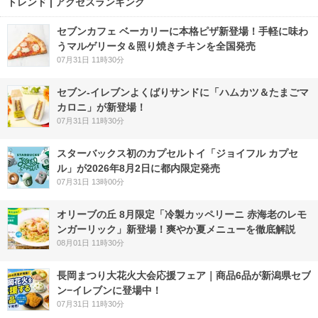
トレンド | アクセスランキング
セブンカフェ ベーカリーに本格ピザ新登場！手軽に味わ
うマルゲリータ＆照り焼きチキンを全国発売
07月31日 11時30分
セブン‐イレブンよくばりサンドに「ハムカツ＆たまごマ
カロニ」が新登場！
07月31日 11時30分
スターバックス初のカプセルトイ「ジョイフル カプセ
ル」が2026年8月2日に都内限定発売
07月31日 13時00分
オリーブの丘 8月限定「冷製カッペリーニ 赤海老のレモ
ンガーリック」新登場！爽やか夏メニューを徹底解説
08月01日 11時30分
長岡まつり大花火大会応援フェア｜商品6品が新潟県セブ
ン−イレブンに登場中！
07月31日 11時30分