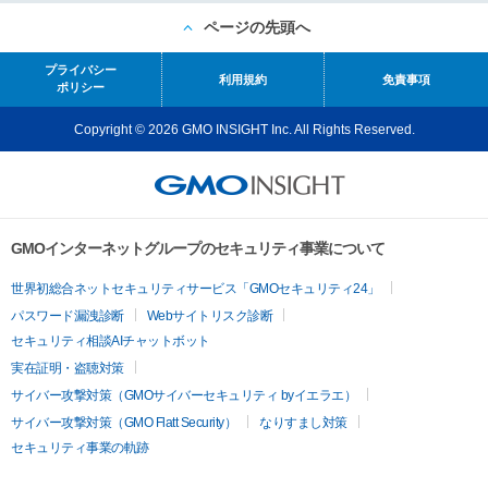
ページの先頭へ
プライバシー
利用規約
免責事項
ポリシー
Copyright © 2026 GMO INSIGHT Inc. All Rights Reserved.
GMOインターネットグループのセキュリティ事業について
世界初総合ネットセキュリティサービス「GMOセキュリティ24」
パスワード漏洩診断
Webサイトリスク診断
セキュリティ相談AIチャットボット
実在証明・盗聴対策
サイバー攻撃対策（GMOサイバーセキュリティ byイエラエ）
サイバー攻撃対策（GMO Flatt Security）
なりすまし対策
セキュリティ事業の軌跡