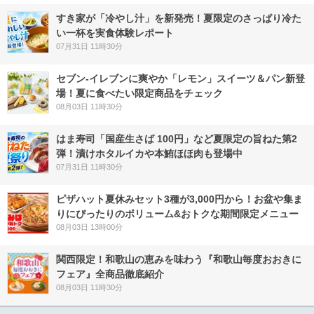
すき家が「冷やし汁」を新発売！夏限定のさっぱり冷た
い一杯を実食体験レポート
07月31日 11時30分
セブン‐イレブンに爽やか「レモン」スイーツ＆パン新登
場！夏に食べたい限定商品をチェック
08月03日 11時30分
はま寿司「国産生さば 100円」など夏限定の旨ねた第2
弾！漬けホタルイカや本鮪ほほ肉も登場中
07月31日 11時30分
ピザハット夏休みセット3種が3,000円から！お盆や集ま
りにぴったりのボリューム&おトクな期間限定メニュー
08月03日 13時00分
関西限定！和歌山の恵みを味わう『和歌山毎度おおきに
フェア』全商品徹底紹介
08月03日 11時30分