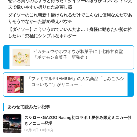
せいろ買うのちょっと待った！ダイソーのほうがコンパクト♡丈
夫で扱いやすい折りたたみ蒸し器
ダイソーのこれ斬新！掛けられるだけでこんなに便利なんだ♡あ
りそうでなかった詰め替えパウチ
【ダイソー】こういうのでいいんだよ…！身軽に動きたい勢に推
したい！究極にシンプルなホルダー
ピカチュウやホウオウが和菓子に｜七條甘春堂
「ポケモン京菓子」新発売！
「ファミマルPREMIUM」の人気商品「しみこみシ
ョコラいちご」がリニュー...
あわせて読みたい記事
スシロー×GAZOO Racing初コラボ！夏休み限定ミニカー付
きメニュー登場
08月08日 11時30分