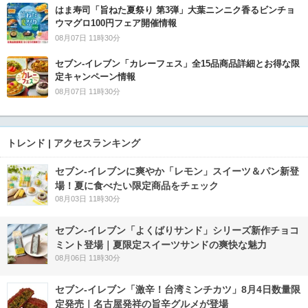
はま寿司「旨ねた夏祭り 第3弾」大葉ニンニク香るビンチョ
ウマグロ100円フェア開催情報
08月07日 11時30分
セブン‐イレブン「カレーフェス」全15品商品詳細とお得な限
定キャンペーン情報
08月07日 11時30分
トレンド | アクセスランキング
セブン‐イレブンに爽やか「レモン」スイーツ＆パン新登
場！夏に食べたい限定商品をチェック
08月03日 11時30分
セブン‐イレブン「よくばりサンド」シリーズ新作チョコ
ミント登場｜夏限定スイーツサンドの爽快な魅力
08月06日 11時30分
セブン-イレブン「激辛！台湾ミンチカツ」8月4日数量限
定発売｜名古屋発祥の旨辛グルメが登場