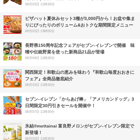
08月03日 11時30分
ピザハット夏休みセット3種が3,000円から！お盆や集ま
りにぴったりのボリューム&おトクな期間限定メニュー
08月03日 13時00分
長野県150周年記念フェアがセブン-イレブンで開催 味
噌や伝統野菜を使った新商品21品が登場
08月04日 11時30分
関西限定！和歌山の恵みを味わう『和歌山毎度おおきに
フェア』全商品徹底紹介
08月03日 11時30分
セブン‐イレブン「からあげ棒」「アメリカンドッグ」3
日間限定30円引きセールを開催中！
08月07日 11時30分
氷結®mottainai 富良野メロンがセブン‐イレブン限定で
新登場！
08月03日 11時30分