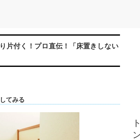
り片付く！プロ直伝！「床置きしない
してみる
ト