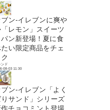
セブン‐イレブンに爽や
か「レモン」スイーツ
＆パン新登場！夏に食
べたい限定商品をチェ
ック
レンド
6-08-03 11:30
セブン‐イレブン「よく
ばりサンド」シリーズ
新作チョコミント登場