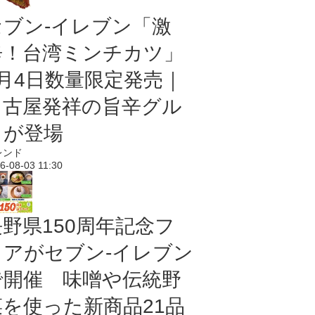
セブン-イレブン「激
辛！台湾ミンチカツ」
8月4日数量限定発売｜
名古屋発祥の旨辛グル
メが登場
レンド
6-08-03 11:30
長野県150周年記念フ
ェアがセブン-イレブン
で開催 味噌や伝統野
菜を使った新商品21品