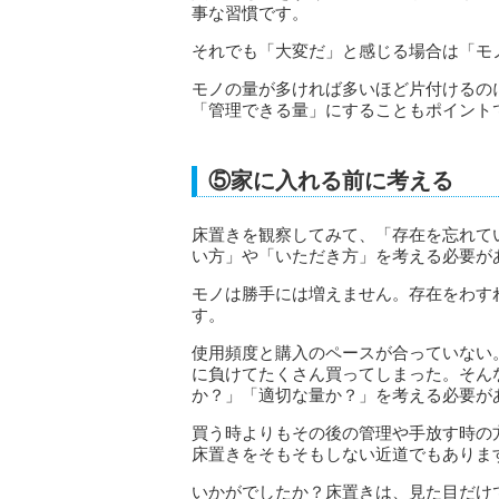
事な習慣です。
それでも「大変だ」と感じる場合は「モ
モノの量が多ければ多いほど片付けるの
「管理できる量」にすること
もポイント
⑤家に入れる前に考える
床置きを観察してみて、「存在を忘れて
い方」や「いただき方」を考える必要が
モノは勝手には増えません。存在をわす
す。
使用頻度と購入のペースが合っていない
に負けてたくさん買ってしまった。そん
か？」「適切な量か？」を考える必要が
買う時よりもその後の管理や手放す時の
床置きをそもそもしない近道でもありま
いかがでしたか？床置きは、見た目だけ