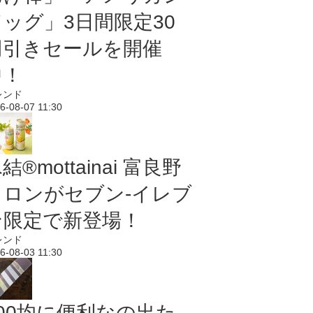
ドッグ」3日間限定30
円引きセールを開催
中！
レンド
6-08-07 11:30
結®mottainai 富良野
メロンがセブン‐イレブ
ン限定で新登場！
レンド
6-08-03 11:30
100均に便利なの出た