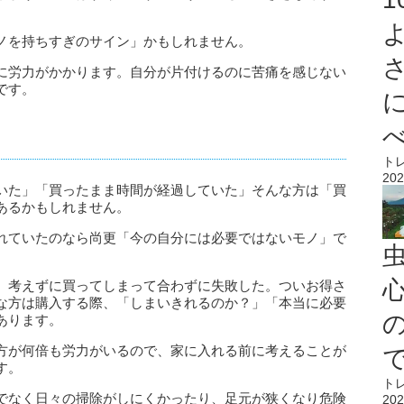
ノを持ちすぎのサイン」
かもしれません。
に労力がかかります。自分が
片付けるのに苦痛を感じない
です。
ト
202
いた」「買ったまま時間が経過していた」そんな方は「買
あるかもしれません。
れていたのなら尚更「今の自分には必要ではないモノ」
で
心
。考えずに買ってしまって合わずに失敗した。ついお得さ
な方は購入する際、「しまいきれるのか？」「本当に必要
あります。
方が何倍も労力がいるので、家に入れる前に考えることが
す。
ト
でなく日々の掃除がしにくかったり、足元が狭くなり危険
202