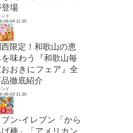
が登場
レンド
6-08-04 11:30
関西限定！和歌山の恵
みを味わう『和歌山毎
度おおきにフェア』全
商品徹底紹介
レンド
6-08-03 11:30
セブン‐イレブン「から
あげ棒」「アメリカン