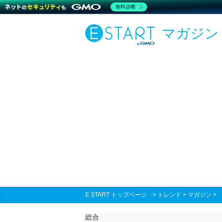
無料診断
マガジン
E START トップページ
>
トレンド
>
マガジン
総合