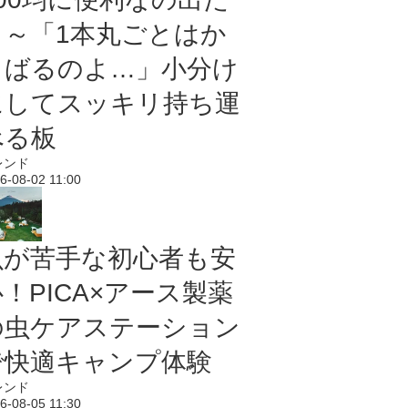
よ～「1本丸ごとはか
さばるのよ…」小分け
にしてスッキリ持ち運
べる板
レンド
6-08-02 11:00
虫が苦手な初心者も安
！PICA×アース製薬
の虫ケアステーション
で快適キャンプ体験
レンド
6-08-05 11:30