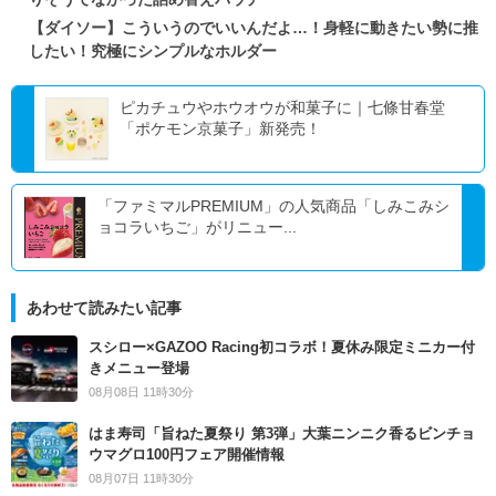
【ダイソー】こういうのでいいんだよ…！身軽に動きたい勢に推
したい！究極にシンプルなホルダー
ピカチュウやホウオウが和菓子に｜七條甘春堂
「ポケモン京菓子」新発売！
「ファミマルPREMIUM」の人気商品「しみこみシ
ョコラいちご」がリニュー...
あわせて読みたい記事
スシロー×GAZOO Racing初コラボ！夏休み限定ミニカー付
きメニュー登場
08月08日 11時30分
はま寿司「旨ねた夏祭り 第3弾」大葉ニンニク香るビンチョ
ウマグロ100円フェア開催情報
08月07日 11時30分