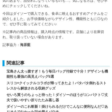
気のあまり、品切れになっているものも…。気になる方は、ぜひ早
めにチェックしてくださいね。
今回はダイソーで購入できる、食卓に映えるおすすめアイテムをご
紹介しました。お手頃価格ながらデザイン性、機能性ともに◎なの
で、ぜひ手に取ってみてください♪
※記事内の商品情報は、購入時点の情報です。店舗により在庫切
れ、取り扱っていない場合があります。
記事協力：
海原藍
関連記事
宝島さん太っ腹すぎ！もう毎日バッグ付録で十分！デザインも機
能性も最強の高見えバッグ6選
スリコ×クイックルコラボが帰ってきたよ！バタバタ倒れるスト
レスから解放される収納グッズ
せいろ買うのちょっと待った！ダイソーのほうがコンパクト♡丈
夫で扱いやすい折りたたみ蒸し器
ダイソーのこれ斬新！掛けられるだけでこんなに便利なんだ♡あ
りそうでなかった詰め替えパウチ