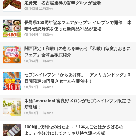
定発売｜名古屋発祥の旨辛グルメが登場
08月03日 11時30分
長野県150周年記念フェアがセブン-イレブンで開催 味
噌や伝統野菜を使った新商品21品が登場
08月04日 11時30分
関西限定！和歌山の恵みを味わう『和歌山毎度おおきに
フェア』全商品徹底紹介
08月03日 11時30分
セブン‐イレブン「からあげ棒」「アメリカンドッグ」3
日間限定30円引きセールを開催中！
08月07日 11時30分
氷結®mottainai 富良野メロンがセブン‐イレブン限定で
新登場！
08月03日 11時30分
100均に便利なの出たよ～「1本丸ごとはかさばるの
よ…」小分けにしてスッキリ持ち運べる板