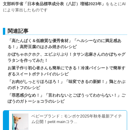
文部科学省「日本食品標準成分表（八訂）増補2023年」
をもとにAI
により算出したものです
関連記事
「高たんぱく＆低糖質な優秀食材」「ヘルシーなのに満足感あ
る！」高野豆腐のはさみ焼きのレシピ
かぼちゃホクホク、エビぷりぷり！タサン志麻さんのかぼちゃグ
ラタンを作ってみた！
お菓子作り初心者さんも簡単にできる！冷凍パイシートで簡単す
ぎるスイートポテトパイのレシピ
「お肉がしっとりほろほろ！」「味変できるの新鮮！」鶏とかぶ
のポトフのレシピ
「罪悪感少なめ！」「言われないとごぼうってわからない！」ご
ぼうのガトーショコラのレシピ
ベビーブランド：モンポケ2025年秋冬最新アイテ
ム公開！petit mainコラ...