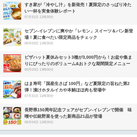
すき家が「冷やし汁」を新発売！夏限定のさっぱり冷た
い一杯を実食体験レポート
07月31日 11時30分
セブン‐イレブンに爽やか「レモン」スイーツ＆パン新登
場！夏に食べたい限定商品をチェック
08月03日 11時30分
ピザハット夏休みセット3種が3,000円から！お盆や集ま
りにぴったりのボリューム&おトクな期間限定メニュー
08月03日 13時00分
はま寿司「国産生さば 100円」など夏限定の旨ねた第2
弾！漬けホタルイカや本鮪ほほ肉も登場中
07月31日 11時30分
長野県150周年記念フェアがセブン-イレブンで開催 味
噌や伝統野菜を使った新商品21品が登場
08月04日 11時30分