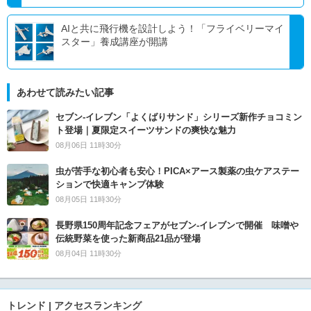
AIと共に飛行機を設計しよう！「フライベリーマイ
スター」養成講座が開講
あわせて読みたい記事
セブン‐イレブン「よくばりサンド」シリーズ新作チョコミン
ト登場｜夏限定スイーツサンドの爽快な魅力
08月06日 11時30分
虫が苦手な初心者も安心！PICA×アース製薬の虫ケアステー
ションで快適キャンプ体験
08月05日 11時30分
長野県150周年記念フェアがセブン-イレブンで開催 味噌や
伝統野菜を使った新商品21品が登場
08月04日 11時30分
トレンド | アクセスランキング