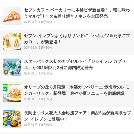
セブンカフェ ベーカリーに本格ピザ新登場！手軽に味わ
うマルゲリータ＆照り焼きチキンを全国発売
07月31日 11時30分
セブン‐イレブンよくばりサンドに「ハムカツ＆たまごマ
カロニ」が新登場！
07月31日 11時30分
スターバックス初のカプセルトイ「ジョイフル カプセ
ル」が2026年8月2日に都内限定発売
07月31日 13時00分
オリーブの丘 8月限定「冷製カッペリーニ 赤海老のレモ
ンガーリック」新登場！爽やか夏メニューを徹底解説
08月01日 11時30分
長岡まつり大花火大会応援フェア｜商品6品が新潟県セブ
ン−イレブンに登場中！
07月31日 11時30分