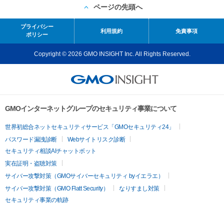
ページの先頭へ
プライバシー
利用規約
免責事項
ポリシー
Copyright © 2026 GMO INSIGHT Inc. All Rights Reserved.
GMOインターネットグループのセキュリティ事業について
世界初総合ネットセキュリティサービス「GMOセキュリティ24」
パスワード漏洩診断
Webサイトリスク診断
セキュリティ相談AIチャットボット
実在証明・盗聴対策
サイバー攻撃対策（GMOサイバーセキュリティ byイエラエ）
サイバー攻撃対策（GMO Flatt Security）
なりすまし対策
セキュリティ事業の軌跡