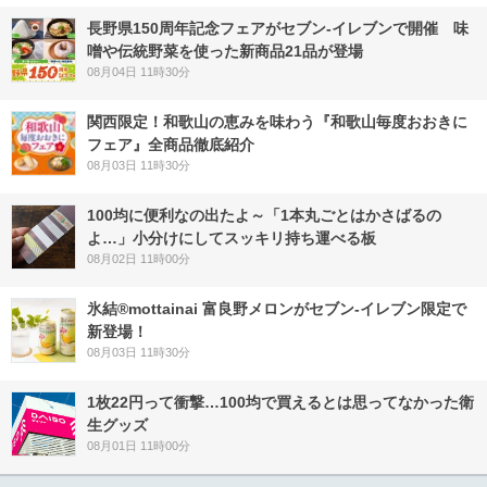
長野県150周年記念フェアがセブン-イレブンで開催 味
噌や伝統野菜を使った新商品21品が登場
08月04日 11時30分
関西限定！和歌山の恵みを味わう『和歌山毎度おおきに
フェア』全商品徹底紹介
08月03日 11時30分
100均に便利なの出たよ～「1本丸ごとはかさばるの
よ…」小分けにしてスッキリ持ち運べる板
08月02日 11時00分
氷結®mottainai 富良野メロンがセブン‐イレブン限定で
新登場！
08月03日 11時30分
1枚22円って衝撃…100均で買えるとは思ってなかった衛
生グッズ
08月01日 11時00分