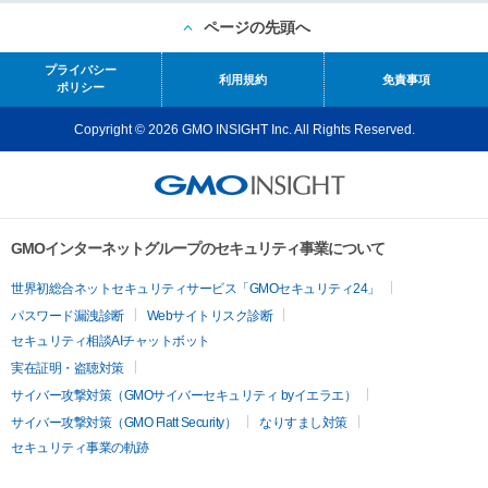
ページの先頭へ
プライバシー
利用規約
免責事項
ポリシー
Copyright © 2026 GMO INSIGHT Inc. All Rights Reserved.
GMOインターネットグループのセキュリティ事業について
世界初総合ネットセキュリティサービス「GMOセキュリティ24」
パスワード漏洩診断
Webサイトリスク診断
セキュリティ相談AIチャットボット
実在証明・盗聴対策
サイバー攻撃対策（GMOサイバーセキュリティ byイエラエ）
サイバー攻撃対策（GMO Flatt Security）
なりすまし対策
セキュリティ事業の軌跡