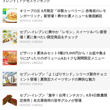
トレンド | アクセスランキング
オリーブの丘 8月限定「冷製カッペリーニ 赤海老のレモ
ンガーリック」新登場！爽やか夏メニューを徹底解説
08月01日 11時30分
セブン‐イレブンに爽やか「レモン」スイーツ＆パン新登
場！夏に食べたい限定商品をチェック
08月03日 11時30分
ピザハット夏休みセット3種が3,000円から！お盆や集ま
りにぴったりのボリューム&おトクな期間限定メニュー
08月03日 13時00分
セブン‐イレブン「よくばりサンド」シリーズ新作チョコ
ミント登場｜夏限定スイーツサンドの爽快な魅力
08月06日 11時30分
セブン-イレブン「激辛！台湾ミンチカツ」8月4日数量限
定発売｜名古屋発祥の旨辛グルメが登場
08月03日 11時30分