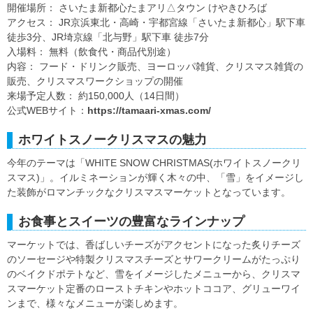
開催場所： さいたま新都心たまアリ△タウン けやきひろば
アクセス： JR京浜東北・高崎・宇都宮線「さいたま新都心」駅下車
徒歩3分、JR埼京線「北与野」駅下車 徒歩7分
入場料： 無料（飲食代・商品代別途）
内容： フード・ドリンク販売、ヨーロッパ雑貨、クリスマス雑貨の
販売、クリスマスワークショップの開催
来場予定人数： 約150,000人（14日間）
公式WEBサイト：
https://tamaari-xmas.com/
ホワイトスノークリスマスの魅力
今年のテーマは「WHITE SNOW CHRISTMAS(ホワイトスノークリ
スマス)」。イルミネーションが輝く木々の中、「雪」をイメージし
た装飾がロマンチックなクリスマスマーケットとなっています。
お食事とスイーツの豊富なラインナップ
マーケットでは、香ばしいチーズがアクセントになった炙りチーズ
のソーセージや特製クリスマスチーズとサワークリームがたっぷり
のベイクドポテトなど、雪をイメージしたメニューから、クリスマ
スマーケット定番のローストチキンやホットココア、グリューワイ
ンまで、様々なメニューが楽しめます。