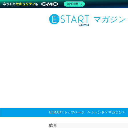
無料診断
マガジン
E START トップページ
>
トレンド
>
マガジン
総合