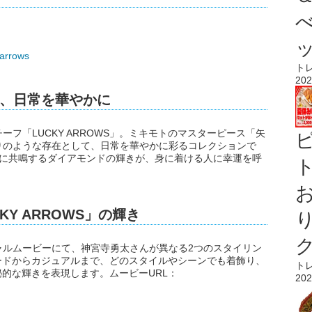
-arrows
ト
202
、日常を華やかに
フ「LUCKY ARROWS」。ミキモトのマスターピース「矢
りのような存在として、日常を華やかに彩るコレクションで
矢に共鳴するダイアモンドの輝きが、身に着ける人に幸運を呼
ト
Y ARROWS」の輝き
ャルムービーにて、神宮寺勇太さんが異なる2つのスタイリン
。モードからカジュアルまで、どのスタイルやシーンでも着飾り、
ト
神秘的な輝きを表現します。ムービーURL：
202