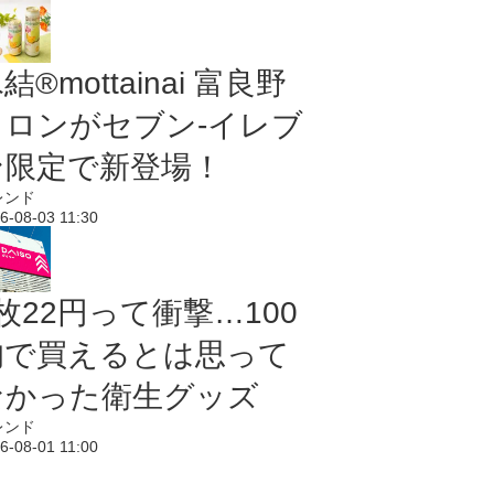
結®mottainai 富良野
メロンがセブン‐イレブ
ン限定で新登場！
レンド
6-08-03 11:30
枚22円って衝撃…100
均で買えるとは思って
なかった衛生グッズ
レンド
6-08-01 11:00