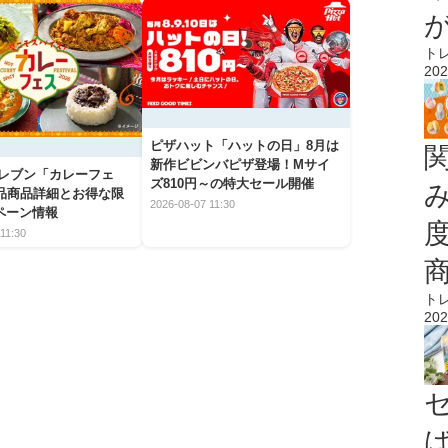
ト
202
ピザハット「ハットの日」8月は
新作ビビンバピザ登場！Mサイ
イレブン「カレーフェ
ズ810円～の特大セール開催
5品商品詳細とお得な限
2026-08-07 11:30
ペーン情報
11:30
ト
202