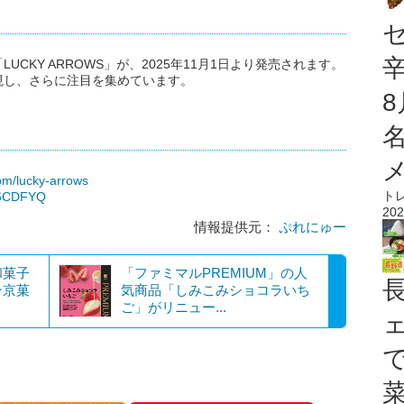
CKY ARROWS」が、2025年11月1日より発売されます。
現し、さらに注目を集めています。
om/lucky-arrows
ト
Dl6CDFYQ
202
情報提供元：
ぷれにゅー
和菓子
「ファミマルPREMIUM」の人
ン京菓
気商品「しみこみショコラいち
ご」がリニュー...