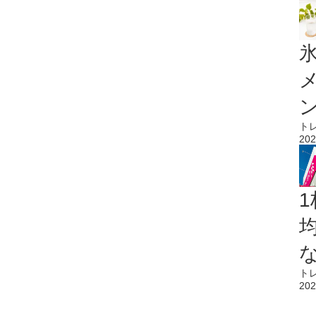
氷
ト
202
1
ト
202