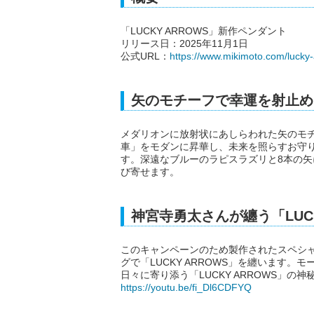
「LUCKY ARROWS」新作ペンダント
リリース日：2025年11月1日
公式URL：
https://www.mikimoto.com/lucky
矢のモチーフで幸運を射止め
メダリオンに放射状にあしらわれた矢のモチー
車」をモダンに昇華し、未来を照らすお守
す。深遠なブルーのラピスラズリと8本の
び寄せます。
神宮寺勇太さんが纏う「LUCK
このキャンペーンのため製作されたスペシ
グで「LUCKY ARROWS」を纏います
日々に寄り添う「LUCKY ARROWS」の
https://youtu.be/fi_Dl6CDFYQ