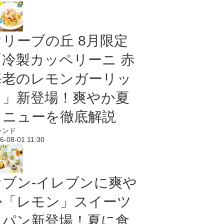
オリーブの丘 8月限定
「冷製カッペリーニ 赤
海老のレモンガーリッ
ク」新登場！爽やか夏
メニューを徹底解説
レンド
6-08-01 11:30
セブン‐イレブンに爽や
か「レモン」スイーツ
＆パン新登場！夏に食