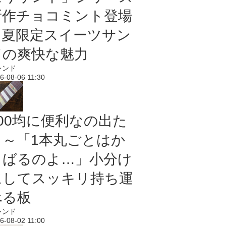
新作チョコミント登場
｜夏限定スイーツサン
ドの爽快な魅力
レンド
6-08-06 11:30
100均に便利なの出た
よ～「1本丸ごとはか
さばるのよ…」小分け
にしてスッキリ持ち運
べる板
レンド
6-08-02 11:00