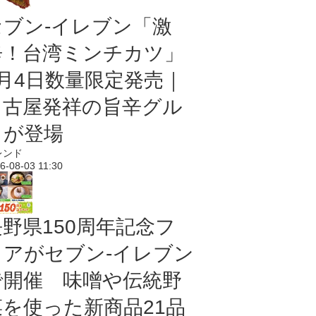
セブン-イレブン「激
辛！台湾ミンチカツ」
8月4日数量限定発売｜
名古屋発祥の旨辛グル
メが登場
レンド
6-08-03 11:30
長野県150周年記念フ
ェアがセブン-イレブン
で開催 味噌や伝統野
菜を使った新商品21品