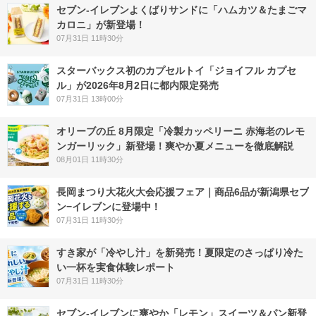
セブン‐イレブンよくばりサンドに「ハムカツ＆たまごマ
カロニ」が新登場！
07月31日 11時30分
スターバックス初のカプセルトイ「ジョイフル カプセ
ル」が2026年8月2日に都内限定発売
07月31日 13時00分
オリーブの丘 8月限定「冷製カッペリーニ 赤海老のレモ
ンガーリック」新登場！爽やか夏メニューを徹底解説
08月01日 11時30分
長岡まつり大花火大会応援フェア｜商品6品が新潟県セブ
ン−イレブンに登場中！
07月31日 11時30分
すき家が「冷やし汁」を新発売！夏限定のさっぱり冷た
い一杯を実食体験レポート
07月31日 11時30分
セブン‐イレブンに爽やか「レモン」スイーツ＆パン新登