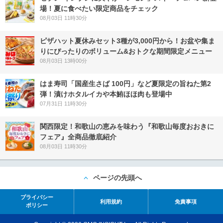
場！夏に食べたい限定商品をチェック
08月03日 11時30分
ピザハット夏休みセット3種が3,000円から！お盆や集ま
りにぴったりのボリューム&おトクな期間限定メニュー
08月03日 13時00分
はま寿司「国産生さば 100円」など夏限定の旨ねた第2
弾！漬けホタルイカや本鮪ほほ肉も登場中
07月31日 11時30分
関西限定！和歌山の恵みを味わう『和歌山毎度おおきに
フェア』全商品徹底紹介
08月03日 11時30分
ページの先頭へ
プライバシー
利用規約
免責事項
ポリシー