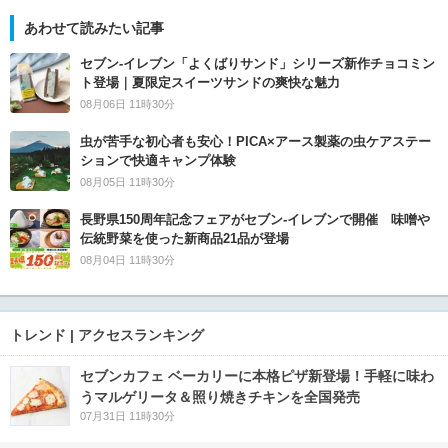
あわせて読みたい記事
セブン‐イレブン「よくばりサンド」シリーズ新作チョコミン
ト登場｜夏限定スイーツサンドの爽快な魅力
08月06日 11時30分
虫が苦手な初心者も安心！PICA×アース製薬の虫ケアステー
ションで快適キャンプ体験
08月05日 11時30分
長野県150周年記念フェアがセブン-イレブンで開催 味噌や
伝統野菜を使った新商品21品が登場
08月04日 11時30分
トレンド | アクセスランキング
セブンカフェ ベーカリーに本格ピザ新登場！手軽に味わ
うマルゲリータ＆照り焼きチキンを全国発売
07月31日 11時30分