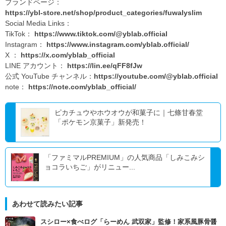
ブランドページ：
https://ybl-store.net/shop/product_categories/fuwalyslim
Social Media Links：
TikTok：
https://www.tiktok.com/@yblab.official
Instagram：
https://www.instagram.com/yblab.official/
X ：
https://x.com/yblab_official
LINE アカウント：
https://lin.ee/qFF8fJw
公式 YouTube チャンネル：
https://youtube.com/@yblab.official
note：
https://note.com/yblab_official/
ピカチュウやホウオウが和菓子に｜七條甘春堂
「ポケモン京菓子」新発売！
「ファミマルPREMIUM」の人気商品「しみこみシ
ョコラいちご」がリニュー...
あわせて読みたい記事
スシロー×食べログ「らーめん 武双家」監修！家系風豚骨醤