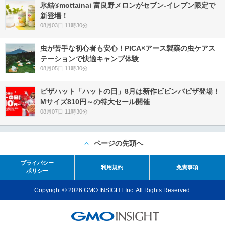
氷結®mottainai 富良野メロンがセブン‐イレブン限定で
新登場！
08月03日 11時30分
虫が苦手な初心者も安心！PICA×アース製薬の虫ケアス
テーションで快適キャンプ体験
08月05日 11時30分
ピザハット「ハットの日」8月は新作ビビンバピザ登場！
Mサイズ810円～の特大セール開催
08月07日 11時30分
ページの先頭へ
プライバシー
利用規約
免責事項
ポリシー
Copyright © 2026 GMO INSIGHT Inc. All Rights Reserved.