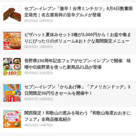
セブン-イレブン「激辛！台湾ミンチカツ」8月4日数量限
定発売｜名古屋発祥の旨辛グルメが登場
08月03日 11時30分
ピザハット夏休みセット3種が3,000円から！お盆や集ま
りにぴったりのボリューム&おトクな期間限定メニュー
08月03日 13時00分
長野県150周年記念フェアがセブン-イレブンで開催 味
噌や伝統野菜を使った新商品21品が登場
08月04日 11時30分
セブン‐イレブン「からあげ棒」「アメリカンドッグ」3
日間限定30円引きセールを開催中！
08月07日 11時30分
関西限定！和歌山の恵みを味わう『和歌山毎度おおきに
フェア』全商品徹底紹介
08月03日 11時30分