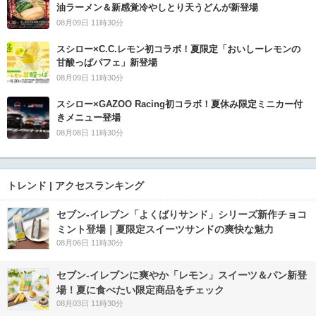
油ラーメン＆新感覚冷やしとり天うどんが新登場
08月09日 11時30分
スシロー×C.C.レモン初コラボ！夏限定「おいしーレモンの
甘酸っぱパフェ」新登場
08月09日 11時30分
スシロー×GAZOO Racing初コラボ！夏休み限定ミニカー付
きメニュー登場
08月08日 11時30分
トレンド | アクセスランキング
セブン‐イレブン「よくばりサンド」シリーズ新作チョコ
ミント登場｜夏限定スイーツサンドの爽快な魅力
08月06日 11時30分
セブン‐イレブンに爽やか「レモン」スイーツ＆パン新登
場！夏に食べたい限定商品をチェック
08月03日 11時30分