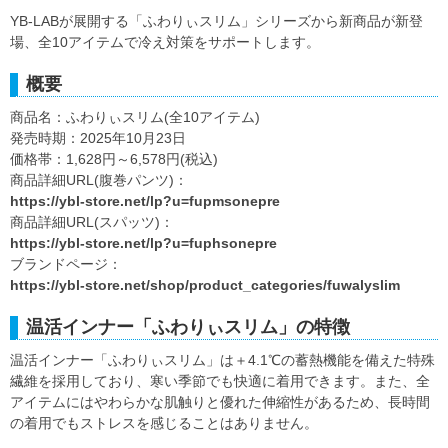
YB-LABが展開する「ふわりぃスリム」シリーズから新商品が新登
場、全10アイテムで冷え対策をサポートします。
概要
商品名：ふわりぃスリム(全10アイテム)
発売時期：2025年10月23日
価格帯：1,628円～6,578円(税込)
商品詳細URL(腹巻パンツ)：
https://ybl-store.net/lp?u=fupmsonepre
商品詳細URL(スパッツ)：
https://ybl-store.net/lp?u=fuphsonepre
ブランドページ：
https://ybl-store.net/shop/product_categories/fuwalyslim
温活インナー「ふわりぃスリム」の特徴
温活インナー「ふわりぃスリム」は＋4.1℃の蓄熱機能を備えた特殊
繊維を採用しており、寒い季節でも快適に着用できます。また、全
アイテムにはやわらかな肌触りと優れた伸縮性があるため、長時間
の着用でもストレスを感じることはありません。