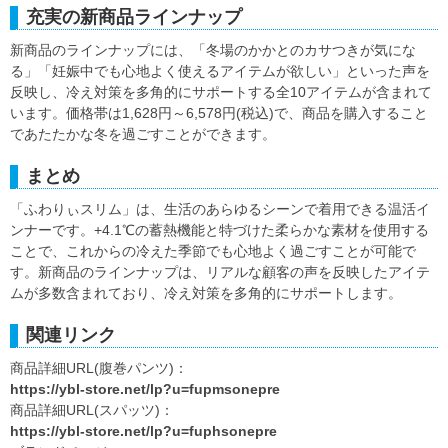
充実の新商品ラインナップ
新商品のラインナップには、「冬場のかかとのカサつきが気にな
る」「妊娠中でも心地よく使えるアイテムが欲しい」といった声を
反映し、冷え対策を多角的にサポートする全10アイテムが含まれて
います。価格帯は1,628円～6,578円(税込)で、商品を購入すること
であたたかな冬を過ごすことができます。
まとめ
「ふわりぃスリム」は、生活のあらゆるシーンで着用できる温活イ
ンナーです。+4.1℃の蓄熱機能と特づけた柔らかな素材を使用する
ことで、これからの冷えた季節でも心地よく過ごすことが可能で
す。新商品のラインナップは、リアルな顧客の声を反映したアイテ
ムが多数含まれており、冷え対策を多角的にサポートします。
関連リンク
商品詳細URL(腹巻パンツ)：
https://ybl-store.net/lp?u=fupmsonepre
商品詳細URL(スパッツ)：
https://ybl-store.net/lp?u=fuphsonepre