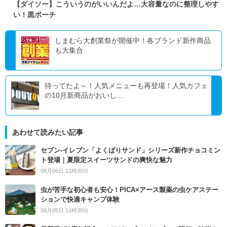
【ダイソー】こういうのがいいんだよ…大容量なのに整理しやす
い！黒ポーチ
しまむら大創業祭が開催中！各ブランド新作商品
も大集合
待ってたよ～！人気メニューも再登場！人気カフェ
の10月新商品がおいし...
あわせて読みたい記事
セブン‐イレブン「よくばりサンド」シリーズ新作チョコミン
ト登場｜夏限定スイーツサンドの爽快な魅力
08月06日 11時30分
虫が苦手な初心者も安心！PICA×アース製薬の虫ケアステー
ションで快適キャンプ体験
08月05日 11時30分