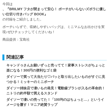
今回は
、『BRILMY フタが閉まって安心！ ポーチがいらないズボラに優し
い仕切り付きバッグ BOOK』
の付録をご紹介しました。
ポーチいらずで、収納しやすいバッグは、ミニマムなお出かけを実
現♪ぜひチェックしてくださいね！
商品提供：宝島社
関連記事
キャンドゥさんお願いずっと売ってて！家事ストレスがちょっと
楽になる！300円の便利なゴミ袋
ダイソーで買って大当たり♡パッと取り出したいものがすぐに見
つかる！ミッキーのミニポーチ
ダイソー姉妹店で凄いもの発見！電動歯ブラシが入るの革命的！
ニトリの約半額で買えるスタンド
ダイソーで凄いの売ってた！「100均のはちょっと…」というイ
メージを覆す！マニア絶賛ラップ