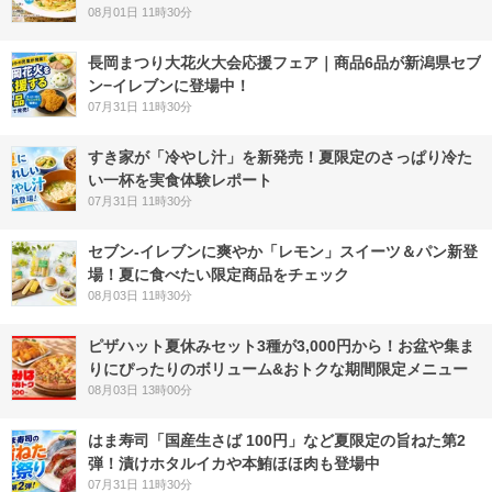
08月01日 11時30分
長岡まつり大花火大会応援フェア｜商品6品が新潟県セブ
ン−イレブンに登場中！
07月31日 11時30分
すき家が「冷やし汁」を新発売！夏限定のさっぱり冷た
い一杯を実食体験レポート
07月31日 11時30分
セブン‐イレブンに爽やか「レモン」スイーツ＆パン新登
場！夏に食べたい限定商品をチェック
08月03日 11時30分
ピザハット夏休みセット3種が3,000円から！お盆や集ま
りにぴったりのボリューム&おトクな期間限定メニュー
08月03日 13時00分
はま寿司「国産生さば 100円」など夏限定の旨ねた第2
弾！漬けホタルイカや本鮪ほほ肉も登場中
07月31日 11時30分