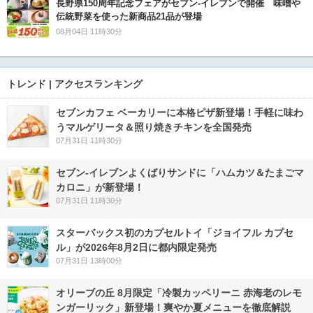
長野県150周年記念フェアがセブン-イレブンで開催 味噌や
伝統野菜を使った新商品21品が登場
08月04日 11時30分
トレンド | アクセスランキング
セブンカフェ ベーカリーに本格ピザ新登場！手軽に味わ
うマルゲリータ＆照り焼きチキンを全国発売
07月31日 11時30分
セブン‐イレブンよくばりサンドに「ハムカツ＆たまごマ
カロニ」が新登場！
07月31日 11時30分
スターバックス初のカプセルトイ「ジョイフル カプセ
ル」が2026年8月2日に都内限定発売
07月31日 13時00分
オリーブの丘 8月限定「冷製カッペリーニ 赤海老のレモ
ンガーリック」新登場！爽やか夏メニューを徹底解説