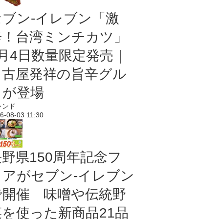
セブン-イレブン「激
辛！台湾ミンチカツ」
8月4日数量限定発売｜
名古屋発祥の旨辛グル
メが登場
レンド
6-08-03 11:30
長野県150周年記念フ
ェアがセブン-イレブン
で開催 味噌や伝統野
菜を使った新商品21品