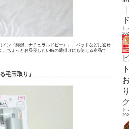
ト
202
（インド綿混、ナチュラルドビー）』。ベッドなどに被せ
て、ちょっとお昼寝したい時の薄掛けにも使える商品で
ト
る毛玉取り』
ト
202