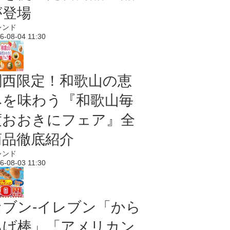
が登場
レンド
6-08-04 11:30
関西限定！和歌山の恵
みを味わう『和歌山毎
度おおきにフェア』全
商品徹底紹介
レンド
6-08-03 11:30
セブン‐イレブン「から
あげ棒」「アメリカン