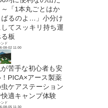
よ～「1本丸ごとはか
さばるのよ…」小分け
にしてスッキリ持ち運
べる板
レンド
6-08-02 11:00
虫が苦手な初心者も安
！PICA×アース製薬
の虫ケアステーション
で快適キャンプ体験
レンド
6-08-05 11:30