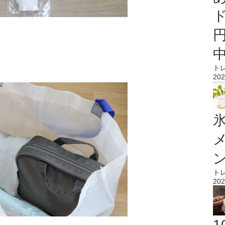
ト
202
氷
ト
202