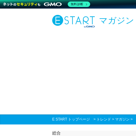
無料診断
マガジン
E START トップページ
>
トレンド
>
マガジン
総合