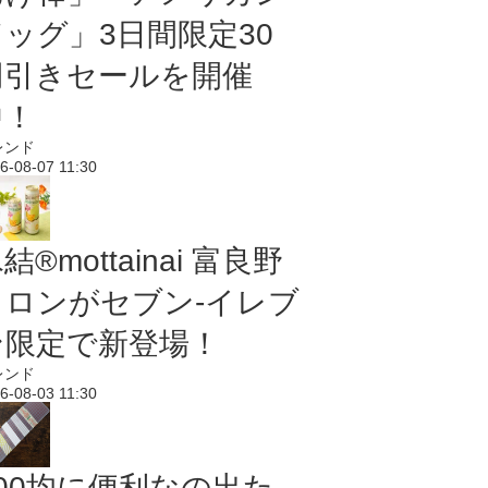
ドッグ」3日間限定30
円引きセールを開催
中！
レンド
6-08-07 11:30
結®mottainai 富良野
メロンがセブン‐イレブ
ン限定で新登場！
レンド
6-08-03 11:30
100均に便利なの出た