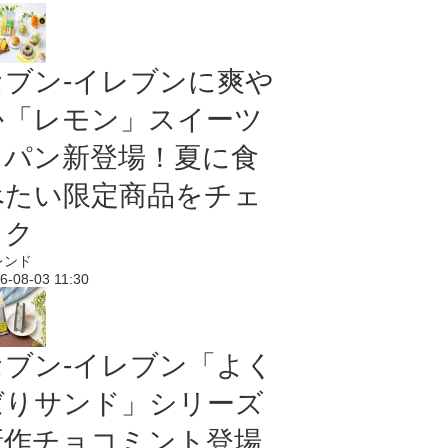
セブン‐イレブンに爽や
か「レモン」スイーツ
＆パン新登場！夏に食
べたい限定商品をチェ
ック
レンド
6-08-03 11:30
セブン‐イレブン「よく
ばりサンド」シリーズ
新作チョコミント登場