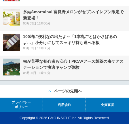
氷結®mottainai 富良野メロンがセブン‐イレブン限定で
新登場！
08月03日 11時30分
100均に便利なの出たよ～「1本丸ごとはかさばるの
よ…」小分けにしてスッキリ持ち運べる板
08月02日 11時00分
虫が苦手な初心者も安心！PICA×アース製薬の虫ケアス
テーションで快適キャンプ体験
08月05日 11時30分
ページの先頭へ
プライバシー
利用規約
免責事項
ポリシー
Copyright © 2026 GMO INSIGHT Inc. All Rights Reserved.