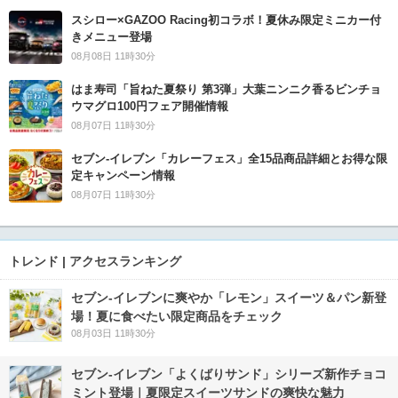
スシロー×GAZOO Racing初コラボ！夏休み限定ミニカー付
きメニュー登場
08月08日 11時30分
はま寿司「旨ねた夏祭り 第3弾」大葉ニンニク香るビンチョ
ウマグロ100円フェア開催情報
08月07日 11時30分
セブン‐イレブン「カレーフェス」全15品商品詳細とお得な限
定キャンペーン情報
08月07日 11時30分
トレンド | アクセスランキング
セブン‐イレブンに爽やか「レモン」スイーツ＆パン新登
場！夏に食べたい限定商品をチェック
08月03日 11時30分
セブン‐イレブン「よくばりサンド」シリーズ新作チョコ
ミント登場｜夏限定スイーツサンドの爽快な魅力