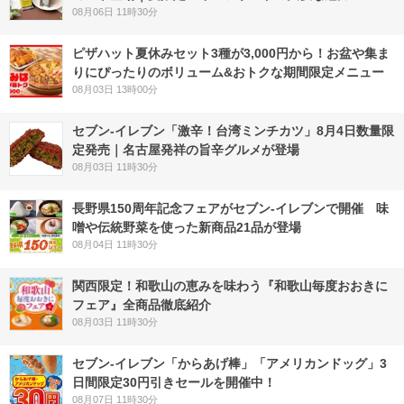
08月06日 11時30分
ピザハット夏休みセット3種が3,000円から！お盆や集ま
りにぴったりのボリューム&おトクな期間限定メニュー
08月03日 13時00分
セブン-イレブン「激辛！台湾ミンチカツ」8月4日数量限
定発売｜名古屋発祥の旨辛グルメが登場
08月03日 11時30分
長野県150周年記念フェアがセブン-イレブンで開催 味
噌や伝統野菜を使った新商品21品が登場
08月04日 11時30分
関西限定！和歌山の恵みを味わう『和歌山毎度おおきに
フェア』全商品徹底紹介
08月03日 11時30分
セブン‐イレブン「からあげ棒」「アメリカンドッグ」3
日間限定30円引きセールを開催中！
08月07日 11時30分