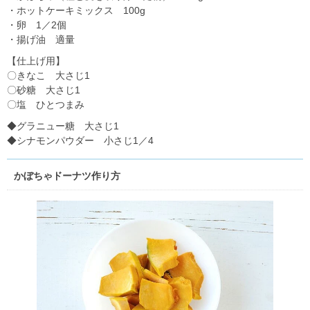
・ホットケーキミックス 100g
・卵 1／2個
・揚げ油 適量
【仕上げ用】
〇きなこ 大さじ1
〇砂糖 大さじ1
〇塩 ひとつまみ
◆グラニュー糖 大さじ1
◆シナモンパウダー 小さじ1／4
かぼちゃドーナツ作り方