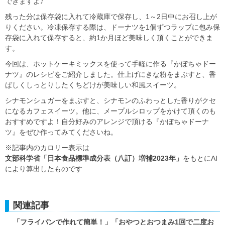
できますよ♪
残った分は保存袋に入れて冷蔵庫で保存し、1～2日中にお召し上が
りください。冷凍保存する際は、ドーナツを1個ずつラップに包み保
存袋に入れて保存すると、約1か月ほど美味しく頂くことができま
す。
今回は、ホットケーキミックスを使って手軽に作る『かぼちゃドー
ナツ』のレシピをご紹介しました。仕上げにきな粉をまぶすと、香
ばしくしっとりしたくちどけが美味しい和風スイーツ。
シナモンシュガーをまぶすと、シナモンのふわっとした香りがクセ
になるカフェスイーツ。他に、メープルシロップをかけて頂くのも
おすすめですよ！自分好みのアレンジで頂ける『かぼちゃドーナ
ツ』をぜひ作ってみてくださいね。
※記事内のカロリー表示は
文部科学省「日本食品標準成分表（八訂）増補2023年」
をもとにAI
により算出したものです
関連記事
「フライパンで作れて簡単！」「おやつとおつまみ1回で二度お