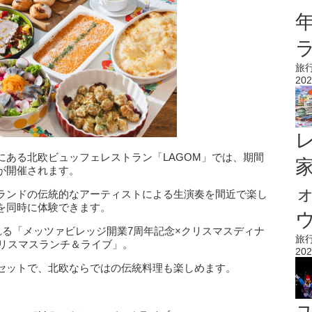
旅
202
にある北欧ビュッフェレストラン「LAGOM」では、期間
が開催されます。
ランドの伝統的なアーティストによる生演奏を間近で楽し
を同時に体験できます。
ウ
れる「メッツァビレッジ開業7周年記念×クリスマスディナ
旅
クリスマスランチ＆ライブ」。
202
セットで、北欧ならではの伝統料理も楽しめます。