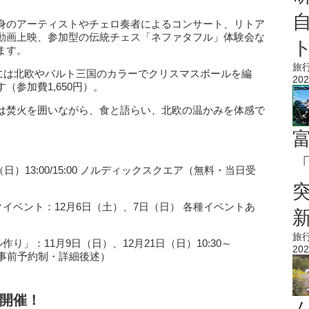
。
身のアーティストやチェロ奏者によるコンサート、リトア
動画上映、参加型の伝統チェス「ネファタフル」体験会な
ます。
旅
日）には北欧やバルト三国のカラーでクリスマスボールを編
202
参加費1,650円）。
は焚火を囲いながら、食と語らい、北欧の温かみを体感で
「
）13:00/15:00 ノルディックスクエア（無料・当日受
イベント：12月6日（土）、7日（日） 各種イベントあ
旅
」：11月9日（日）、12月21日（日）10:30～
202
（事前予約制・詳細後述）
開催！