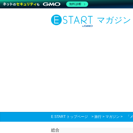
無料診断
マガジン
E START トップページ
>
旅行
>
マガジン
>
「メ
総合