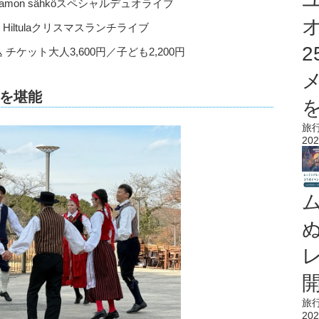
istamon sähköスペシャルデュオライブ
lle Hiltulaクリスマスランチライブ
ケット大人3,600円／子ども2,200円
を堪能
を
旅
202
旅
202