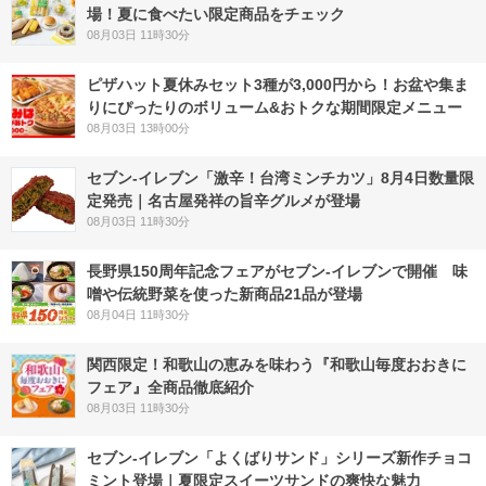
場！夏に食べたい限定商品をチェック
08月03日 11時30分
ピザハット夏休みセット3種が3,000円から！お盆や集ま
りにぴったりのボリューム&おトクな期間限定メニュー
08月03日 13時00分
セブン-イレブン「激辛！台湾ミンチカツ」8月4日数量限
定発売｜名古屋発祥の旨辛グルメが登場
08月03日 11時30分
長野県150周年記念フェアがセブン-イレブンで開催 味
噌や伝統野菜を使った新商品21品が登場
08月04日 11時30分
関西限定！和歌山の恵みを味わう『和歌山毎度おおきに
フェア』全商品徹底紹介
08月03日 11時30分
セブン‐イレブン「よくばりサンド」シリーズ新作チョコ
ミント登場｜夏限定スイーツサンドの爽快な魅力