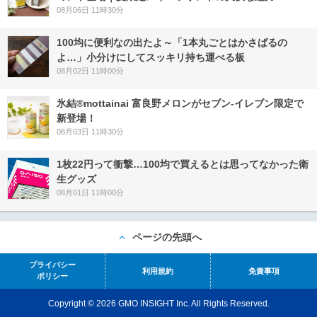
08月06日 11時30分
100均に便利なの出たよ～「1本丸ごとはかさばるの
よ…」小分けにしてスッキリ持ち運べる板
08月02日 11時00分
氷結®mottainai 富良野メロンがセブン‐イレブン限定で
新登場！
08月03日 11時30分
1枚22円って衝撃…100均で買えるとは思ってなかった衛
生グッズ
08月01日 11時00分
ページの先頭へ
プライバシー
利用規約
免責事項
ポリシー
Copyright © 2026 GMO INSIGHT Inc. All Rights Reserved.