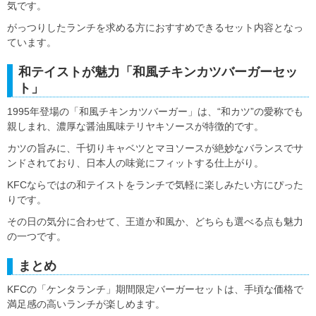
気です。
がっつりしたランチを求める方におすすめできるセット内容となっ
ています。
和テイストが魅力「和風チキンカツバーガーセッ
ト」
1995年登場の「和風チキンカツバーガー」は、“和カツ”の愛称でも
親しまれ、濃厚な醤油風味テリヤキソースが特徴的です。
カツの旨みに、千切りキャベツとマヨソースが絶妙なバランスでサ
ンドされており、日本人の味覚にフィットする仕上がり。
KFCならではの和テイストをランチで気軽に楽しみたい方にぴった
りです。
その日の気分に合わせて、王道か和風か、どちらも選べる点も魅力
の一つです。
まとめ
KFCの「ケンタランチ」期間限定バーガーセットは、手頃な価格で
満足感の高いランチが楽しめます。