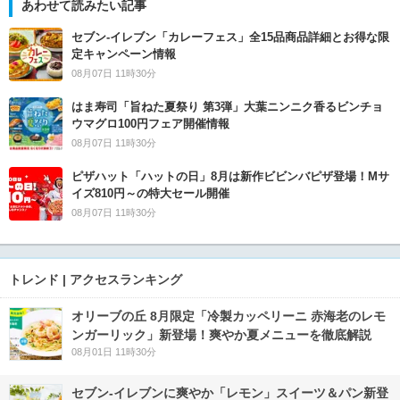
あわせて読みたい記事
セブン‐イレブン「カレーフェス」全15品商品詳細とお得な限
定キャンペーン情報
08月07日 11時30分
はま寿司「旨ねた夏祭り 第3弾」大葉ニンニク香るビンチョ
ウマグロ100円フェア開催情報
08月07日 11時30分
ピザハット「ハットの日」8月は新作ビビンバピザ登場！Mサ
イズ810円～の特大セール開催
08月07日 11時30分
トレンド | アクセスランキング
オリーブの丘 8月限定「冷製カッペリーニ 赤海老のレモ
ンガーリック」新登場！爽やか夏メニューを徹底解説
08月01日 11時30分
セブン‐イレブンに爽やか「レモン」スイーツ＆パン新登