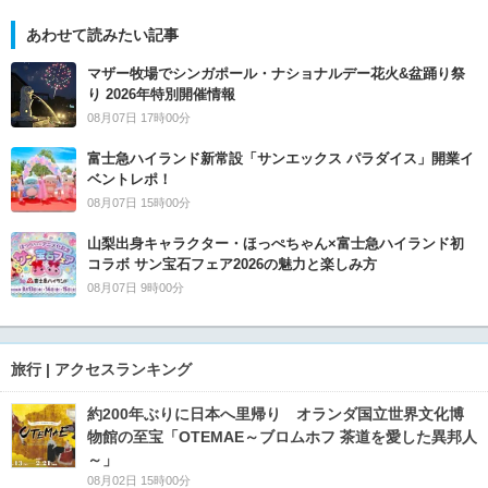
あわせて読みたい記事
マザー牧場でシンガポール・ナショナルデー花火&盆踊り祭
り 2026年特別開催情報
08月07日 17時00分
富士急ハイランド新常設「サンエックス パラダイス」開業イ
ベントレポ！
08月07日 15時00分
山梨出身キャラクター・ほっぺちゃん×富士急ハイランド初
コラボ サン宝石フェア2026の魅力と楽しみ方
08月07日 9時00分
旅行 | アクセスランキング
約200年ぶりに日本へ里帰り オランダ国立世界文化博
物館の至宝「OTEMAE～ブロムホフ 茶道を愛した異邦人
～」
08月02日 15時00分