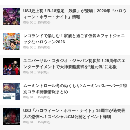
USJ史上初！R-18指定「残像」が登場｜2026年『ハロウ
ィーン・ホラー・ナイト』情報
08月05日 15時00分
レゴランドで楽しむ！家族と過ごす仮装＆フォトジェニ
ックなハロウィン2026
08月03日 15時00分
ユニバーサル・スタジオ・ジャパン初参加！25周年のエ
ンターテイメントで天神祭船渡御を“超元気”に応援
08月01日 9時00分
ムーミントロール冬のぬくもり×ムーミンバレーパーク特
別コラボ開催情報まとめ
08月04日 15時00分
USJ「ハロウィーン・ホラー・ナイト」15周年が過去最
大の恐怖へ！スペシャルCM公開とイベント詳細
08月04日 15時00分