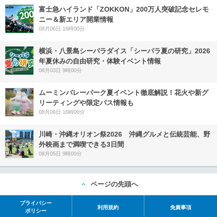
富士急ハイランド「ZOKKON」200万人突破記念セレモ
ニー＆新エリア開業情報
08月06日 16時00分
横浜・八景島シーパラダイス「シーパラ夏の研究」2026
年夏休みの自由研究・体験イベント情報
08月03日 9時00分
ムーミンバレーパーク夏イベント徹底解説！花火や新グ
リーティングや限定パス情報も
08月06日 16時00分
川崎・沖縄オリオン祭2026 沖縄グルメと伝統芸能、野
外映画まで満喫できる3日間
08月05日 9時00分
ページの先頭へ
プライバシー
利用規約
免責事項
ポリシー