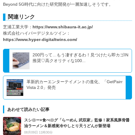
Beyond 5G時代に向けた研究開発が一層加速しそうです。
関連リンク
芝浦工業大学：
https://www.shibaura-it.ac.jp/
株式会社ハイパーデジタルツイン：
https://www.hyper-digitaltwins.com/
200円って…もう凄すぎるわ！見つけたら即カゴIN
推奨♡高クオリティな100...
革新的カーエンターテイメントの進化、「GetPairr
Vista 2.0」発売
あわせて読みたい記事
スシロー×食べログ「らーめん 武双家」監修！家系風豚骨醤
油ラーメン＆新感覚冷やしとり天うどんが新登場
08月09日 11時30分