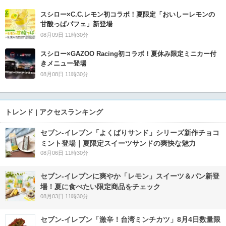
スシロー×C.C.レモン初コラボ！夏限定「おいしーレモンの
甘酸っぱパフェ」新登場
08月09日 11時30分
スシロー×GAZOO Racing初コラボ！夏休み限定ミニカー付
きメニュー登場
08月08日 11時30分
トレンド | アクセスランキング
セブン‐イレブン「よくばりサンド」シリーズ新作チョコ
ミント登場｜夏限定スイーツサンドの爽快な魅力
08月06日 11時30分
セブン‐イレブンに爽やか「レモン」スイーツ＆パン新登
場！夏に食べたい限定商品をチェック
08月03日 11時30分
セブン-イレブン「激辛！台湾ミンチカツ」8月4日数量限