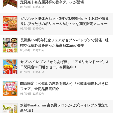
定発売｜名古屋発祥の旨辛グルメが登場
08月03日 11時30分
ピザハット夏休みセット3種が3,000円から！お盆や集ま
りにぴったりのボリューム&おトクな期間限定メニュー
08月03日 13時00分
長野県150周年記念フェアがセブン-イレブンで開催 味
噌や伝統野菜を使った新商品21品が登場
08月04日 11時30分
セブン‐イレブン「からあげ棒」「アメリカンドッグ」3
日間限定30円引きセールを開催中！
08月07日 11時30分
関西限定！和歌山の恵みを味わう『和歌山毎度おおきに
フェア』全商品徹底紹介
08月03日 11時30分
氷結®mottainai 富良野メロンがセブン‐イレブン限定で
新登場！