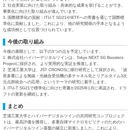
2. 社会実装に向けた取り組み：具体的な成果を挙げることができ、
事業化に向けた取り組みが進んでいます。
3. 国際標準化の貢献：ITU-T SG21やIETFへの寄書を通じて国際標
準化に貢献しました。これにより、他の研究開発の手本となるよう
な成功例として位置づけられています。
今後の取り組み
今後の展開として、以下の3つの点を予定しています。
1. 株式会社ハイパーデジタルツインは、Tokyo NEXT 5G Boosters
Projectに採択され、より実用的な実証を推進します。
2. 芝浦工業大学は、JST CRONOSに移行研究として採択され、「波
長多重による無線・光融合受信機の多チャネル化とリアルタイム3次
元点群統合への応用」というテーマの研究に着手します。
3. ITU-T SG21で標準化に向けた寄書が2025年1月に承認され、ドラ
フトの更新を継続します。
まとめ
芝浦工業大学とハイパーデジタルツインの共同研究コンプロジェク
トは、最高評価を獲得し、多重自律マイクロモビリティのためのハ
イパーデジタルツイン基盤の確立に前進しました。これにより、