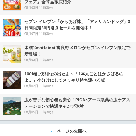
フェア』全商品徹底紹介
08月03日 11時30分
セブン‐イレブン「からあげ棒」「アメリカンドッグ」3
日間限定30円引きセールを開催中！
08月07日 11時30分
氷結®mottainai 富良野メロンがセブン‐イレブン限定で
新登場！
08月03日 11時30分
100均に便利なの出たよ～「1本丸ごとはかさばるの
よ…」小分けにしてスッキリ持ち運べる板
08月02日 11時00分
虫が苦手な初心者も安心！PICA×アース製薬の虫ケアス
テーションで快適キャンプ体験
08月05日 11時30分
ページの先頭へ