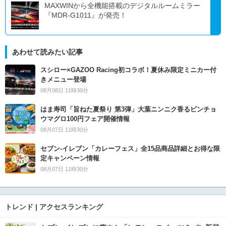
MAXWINから全機能搭載のデジタルルームミラー
『MDR-G1011』が発売！
あわせて読みたい記事
スシロー×GAZOO Racing初コラボ！夏休み限定ミニカー付
きメニュー登場
08月08日 11時30分
はま寿司「旨ねた夏祭り 第3弾」大葉ニンニク香るビンチョ
ウマグロ100円フェア開催情報
08月07日 11時30分
セブン‐イレブン「カレーフェス」全15品商品詳細とお得な限
定キャンペーン情報
08月07日 11時30分
トレンド | アクセスランキング