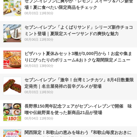
セブン‐イレブンに爽やか「レモン」スイーツ＆パン新登
場！夏に食べたい限定商品をチェック
08月03日 11時30分
セブン‐イレブン「よくばりサンド」シリーズ新作チョコ
ミント登場｜夏限定スイーツサンドの爽快な魅力
08月06日 11時30分
ピザハット夏休みセット3種が3,000円から！お盆や集ま
りにぴったりのボリューム&おトクな期間限定メニュー
08月03日 13時00分
セブン-イレブン「激辛！台湾ミンチカツ」8月4日数量限
定発売｜名古屋発祥の旨辛グルメが登場
08月03日 11時30分
長野県150周年記念フェアがセブン-イレブンで開催 味
噌や伝統野菜を使った新商品21品が登場
08月04日 11時30分
関西限定！和歌山の恵みを味わう『和歌山毎度おおきに