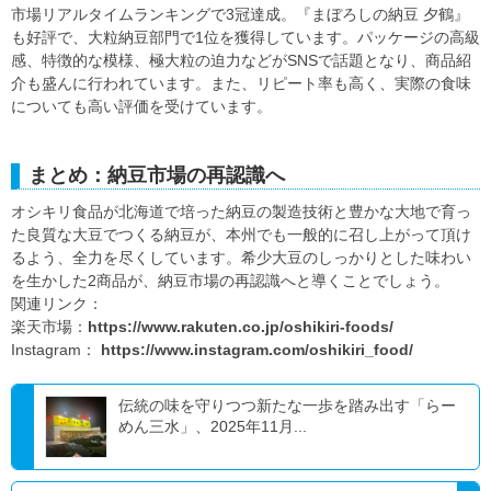
市場リアルタイムランキングで3冠達成。『まぼろしの納豆 夕鶴』
も好評で、大粒納豆部門で1位を獲得しています。パッケージの高級
感、特徴的な模様、極大粒の迫力などがSNSで話題となり、商品紹
介も盛んに行われています。また、リピート率も高く、実際の食味
についても高い評価を受けています。
まとめ：納豆市場の再認識へ
オシキリ食品が北海道で培った納豆の製造技術と豊かな大地で育っ
た良質な大豆でつくる納豆が、本州でも一般的に召し上がって頂け
るよう、全力を尽くしています。希少大豆のしっかりとした味わい
を生かした2商品が、納豆市場の再認識へと導くことでしょう。
関連リンク：
楽天市場：
https://www.rakuten.co.jp/oshikiri-foods/
Instagram：
https://www.instagram.com/oshikiri_food/
伝統の味を守りつつ新たな一歩を踏み出す「らー
めん三水」、2025年11月...