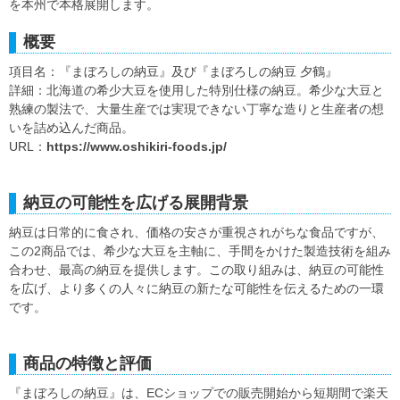
を本州で本格展開します。
概要
項目名：『まぼろしの納豆』及び『まぼろしの納豆 夕鶴』
詳細：北海道の希少大豆を使用した特別仕様の納豆。希少な大豆と
熟練の製法で、大量生産では実現できない丁寧な造りと生産者の想
いを詰め込んだ商品。
URL：
https://www.oshikiri-foods.jp/
納豆の可能性を広げる展開背景
納豆は日常的に食され、価格の安さが重視されがちな食品ですが、
この2商品では、希少な大豆を主軸に、手間をかけた製造技術を組み
合わせ、最高の納豆を提供します。この取り組みは、納豆の可能性
を広げ、より多くの人々に納豆の新たな可能性を伝えるための一環
です。
商品の特徴と評価
『まぼろしの納豆』は、ECショップでの販売開始から短期間で楽天