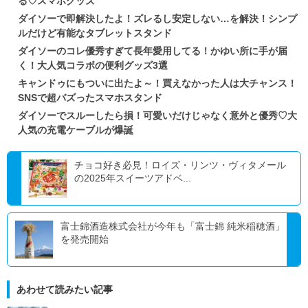
る♡スマホグッズ
ダイソーで即解決したよ！ズレるし安定しない…を解決！シンプ
ルだけど有能なタブレットスタンド
ダイソーのコレ優秀すぎて長年愛用してる！かゆい所に手が届
く！大人気コラボの便利グッズ3選
キャンドゥにもついに出たよ～！買えなかった人は大チャンス！
SNSで超バズったスマホスタンド
ダイソーでスルーしたら損！可愛いだけじゃなく意外と優秀♡大
人気の充電ケーブルが爆誕
チョコ好き必見！ロイズ・リンツ・ヴィタメール
の2025年スイーツアドベ...
富士錦酒造株式会社が今年も「富士錦 純米稲穂酒」
を発売開始
あわせて読みたい記事