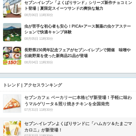
セブン‐イレブン「よくばりサンド」シリーズ新作チョコミン
ト登場｜夏限定スイーツサンドの爽快な魅力
08月06日 11時30分
虫が苦手な初心者も安心！PICA×アース製薬の虫ケアステー
ションで快適キャンプ体験
08月05日 11時30分
長野県150周年記念フェアがセブン-イレブンで開催 味噌や
伝統野菜を使った新商品21品が登場
08月04日 11時30分
トレンド | アクセスランキング
セブンカフェ ベーカリーに本格ピザ新登場！手軽に味わ
うマルゲリータ＆照り焼きチキンを全国発売
07月31日 11時30分
セブン‐イレブンよくばりサンドに「ハムカツ＆たまごマ
カロニ」が新登場！
07月31日 11時30分