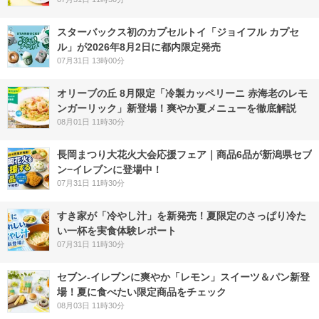
スターバックス初のカプセルトイ「ジョイフル カプセ
ル」が2026年8月2日に都内限定発売
07月31日 13時00分
オリーブの丘 8月限定「冷製カッペリーニ 赤海老のレモ
ンガーリック」新登場！爽やか夏メニューを徹底解説
08月01日 11時30分
長岡まつり大花火大会応援フェア｜商品6品が新潟県セブ
ン−イレブンに登場中！
07月31日 11時30分
すき家が「冷やし汁」を新発売！夏限定のさっぱり冷た
い一杯を実食体験レポート
07月31日 11時30分
セブン‐イレブンに爽やか「レモン」スイーツ＆パン新登
場！夏に食べたい限定商品をチェック
08月03日 11時30分