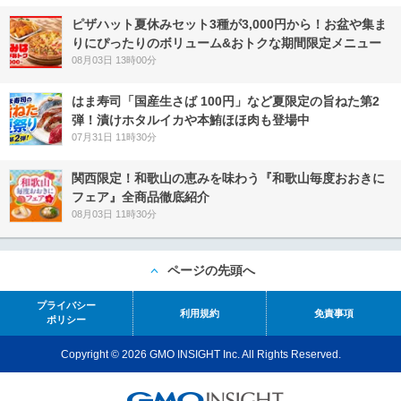
ピザハット夏休みセット3種が3,000円から！お盆や集ま
りにぴったりのボリューム&おトクな期間限定メニュー
08月03日 13時00分
はま寿司「国産生さば 100円」など夏限定の旨ねた第2
弾！漬けホタルイカや本鮪ほほ肉も登場中
07月31日 11時30分
関西限定！和歌山の恵みを味わう『和歌山毎度おおきに
フェア』全商品徹底紹介
08月03日 11時30分
ページの先頭へ
プライバシー
利用規約
免責事項
ポリシー
Copyright © 2026 GMO INSIGHT Inc. All Rights Reserved.