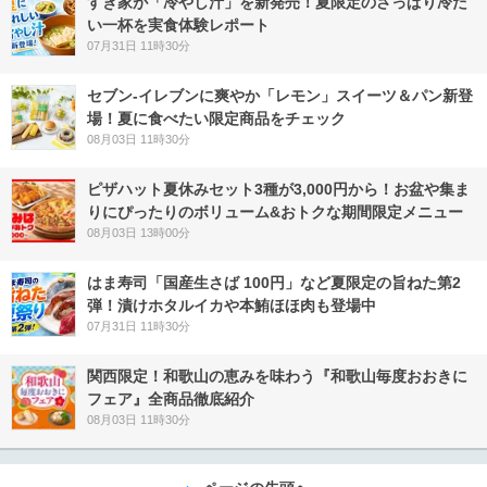
すき家が「冷やし汁」を新発売！夏限定のさっぱり冷た
い一杯を実食体験レポート
07月31日 11時30分
セブン‐イレブンに爽やか「レモン」スイーツ＆パン新登
場！夏に食べたい限定商品をチェック
08月03日 11時30分
ピザハット夏休みセット3種が3,000円から！お盆や集ま
りにぴったりのボリューム&おトクな期間限定メニュー
08月03日 13時00分
はま寿司「国産生さば 100円」など夏限定の旨ねた第2
弾！漬けホタルイカや本鮪ほほ肉も登場中
07月31日 11時30分
関西限定！和歌山の恵みを味わう『和歌山毎度おおきに
フェア』全商品徹底紹介
08月03日 11時30分