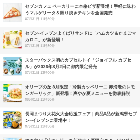
セブンカフェ ベーカリーに本格ピザ新登場！手軽に味わ
うマルゲリータ＆照り焼きチキンを全国発売
07月31日 11時30分
セブン‐イレブンよくばりサンドに「ハムカツ＆たまごマ
カロニ」が新登場！
07月31日 11時30分
スターバックス初のカプセルトイ「ジョイフル カプセ
ル」が2026年8月2日に都内限定発売
07月31日 13時00分
オリーブの丘 8月限定「冷製カッペリーニ 赤海老のレモ
ンガーリック」新登場！爽やか夏メニューを徹底解説
08月01日 11時30分
長岡まつり大花火大会応援フェア｜商品6品が新潟県セブ
ン−イレブンに登場中！
07月31日 11時30分