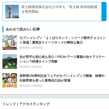
富士錦酒造株式会社が今年も「富士錦 純米稲穂酒」
を発売開始
あわせて読みたい記事
セブン‐イレブン「よくばりサンド」シリーズ新作チョコミン
ト登場｜夏限定スイーツサンドの爽快な魅力
08月06日 11時30分
虫が苦手な初心者も安心！PICA×アース製薬の虫ケアステー
ションで快適キャンプ体験
08月05日 11時30分
長野県150周年記念フェアがセブン-イレブンで開催 味噌や
伝統野菜を使った新商品21品が登場
08月04日 11時30分
トレンド | アクセスランキング