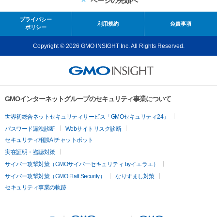
ページの先頭へ
プライバシー
利用規約
免責事項
ポリシー
Copyright © 2026 GMO INSIGHT Inc. All Rights Reserved.
GMOインターネットグループのセキュリティ事業について
世界初総合ネットセキュリティサービス「GMOセキュリティ24」
パスワード漏洩診断
Webサイトリスク診断
セキュリティ相談AIチャットボット
実在証明・盗聴対策
サイバー攻撃対策（GMOサイバーセキュリティ byイエラエ）
サイバー攻撃対策（GMO Flatt Security）
なりすまし対策
セキュリティ事業の軌跡